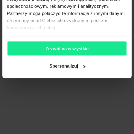
społecznościowym, reklamowym i analitycznym.
Partnerzy mogą połączyć te informacje z innymi danymi
otrzymanymi od Ciebie lub uzyskanymi podczas
korzystania z ich usług.
Zezwól na wszystkie
Spersonalizuj
Panattoni Park Kraków II
0 m²
Dostępna pow.
Kraków, Małopolskie
Lokalizacja
Porównaj