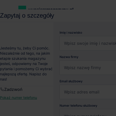
Zapytaj o szczegóły
wynajemmagazynu.pl
Magazyny do wynajęcia
Magazyn MDC²
Imię i nazwisko
Magazyn MDC² Park K
Jesteśmy tu, żeby Ci pomóc.
Niezależnie od tego, na jakim
Nazwa firmy
etapie szukania magazynu
Kraków
, Małopolskie
jesteś, odpowiemy na Twoje
pytania i pomożemy Ci wybrać
najlepszą ofertę. Napisz do
nas!
Email służbowy
Zadzwoń
Pokaż numer telefonu
Numer telefonu służbowy