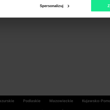
Spersonalizuj
Z
zurskie
Podlaskie
Mazowieckie
Kujawsko-Pomo