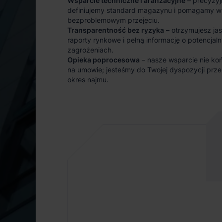
Wsparcie techniczne i aranżacyjne
– precyzyj
definiujemy standard magazynu i pomagamy w
bezproblemowym przejęciu.
Transparentność bez ryzyka
– otrzymujesz ja
raporty rynkowe i pełną informację o potencjal
zagrożeniach.
Opieka poprocesowa
– nasze wsparcie nie koń
na umowie; jesteśmy do Twojej dyspozycji prze
okres najmu.