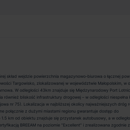
580 m²
Od zaraz
rej skład wejdzie powierzchnia magazynowo-biurowa o łącznej pow
wości Targowisko, zlokalizowanej w województwie Małopolskim, w o
arnowa. W odległości 43km znajduje się Międzynarodowy Port Lotnic
a również bliskość infrastruktury drogowej – w odległości niespełna 
jowa nr 75). Lokalizacja w najbliższej okolicy najważniejszych dróg 
ne połącznie z dużymi miastami regionu gwarantuje dostęp do
 1.5 km od obiektu znajduje się przystanek autobusowy, a w odległo
ertyfikacją BREEAM na poziomie "Excellent" i zrealizowana zgodnie z