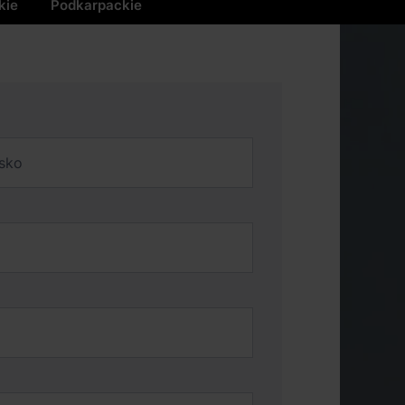
kie
Podkarpackie