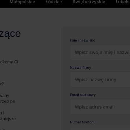
Małopolskie
Łódzkie
Świętokrzyskie
Lubels
czące
Imię i nazwisko
możemy Ci
Nazwa firmy
w?
Email służbowy
wany
trzeb po
u i
stniejsze
Numer telefonu