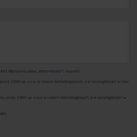
Kontakt w sprawie
wynajmu magazynu
Zadzwoń
Pokaż numer telefonu
843 Warszawa (dalej „Administrator”).
Wypełnij formularz
rzez CBRE sp. z o.o. w celach marketingowych, a w szczególności w celu
Umów spotkanie
, przez CBRE sp. z o.o. w celach marketingowych, a w szczególności w
gle.