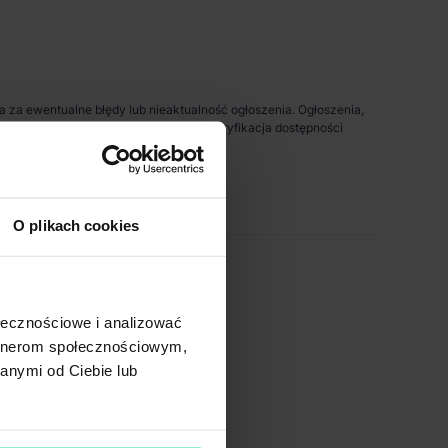
da za ewentualne błędy lub nieaktualność ogłoszenia. Ogłoszenia,
pności prezentowanych nieruchomości. Weryfikacja dostępności
O plikach cookies
ołecznościowe i analizować
artnerom społecznościowym,
anymi od Ciebie lub