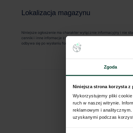
Lokalizacja magazynu
Niniejsze ogłoszenie ma charakter wyłącznie informacyjny i nie st
cenniki i inne informacje zawarte na stronie internetowej mogą s
odbywa się po wysłaniu formularza kontaktowego.
Zgoda
Niniejsza strona korzysta z
Wykorzystujemy pliki cookie 
ruch w naszej witrynie. Inf
reklamowym i analitycznym. 
uzyskanymi podczas korzysta