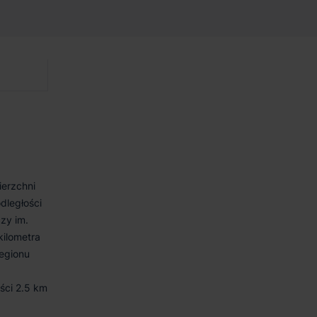
ierzchni
dległości
zy im.
kilometra
regionu
ści 2.5 km