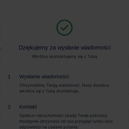
Magazyn na wynajem
Sprzedaż obiektów
 Park Kraków East
Dziękujemy za wysłanie wiadomości
Dziękujemy za wysłanie wiadomości
raków East
Wkrótce skontaktujemy się z Tobą
Wkrótce skontaktujemy się z Tobą
Wysłanie wiadomości
Wysłanie wiadomości
Otrzymaliśmy Twoją wiadomość. Nasz doradca
Otrzymaliśmy Twoją wiadomość. Nasz doradca
wkrótce się z Tobą skontaktuje.
wkrótce się z Tobą skontaktuje.
Kontakt
Kontakt
Opiekun nieruchomości zbada Twoje potrzeby.
Opiekun nieruchomości zbada Twoje potrzeby.
Następnie otrzymasz od nas przegląd rynku oraz
Następnie otrzymasz od nas przegląd rynku oraz
odpowiedzi na zadane pytania.
odpowiedzi na zadane pytania.