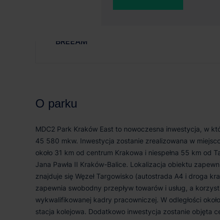
33 000 m²
45 
Certyfikat
BREEAM
O parku
MDC2 Park Kraków East to nowoczesna inwestycja, w któ
45 580 mkw. Inwestycja zostanie zrealizowana w miejsco
około 31 km od centrum Krakowa i niespełna 55 km od T
Jana Pawła II Kraków-Balice. Lokalizacja obiektu zapewni
znajduje się Węzeł Targowisko (autostrada A4 i droga kra
zapewnia swobodny przepływ towarów i usług, a korzyst
wykwalifikowanej kadry pracowniczej. W odległości około
stacja kolejowa. Dodatkowo inwestycja zostanie objęta c