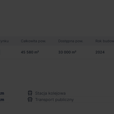
dynku
Całkowita pow.
Dostępna pow.
Rok budo
45 580 m²
33 000 m²
2024
km
Stacja kolejowa
km
Transport publiczny