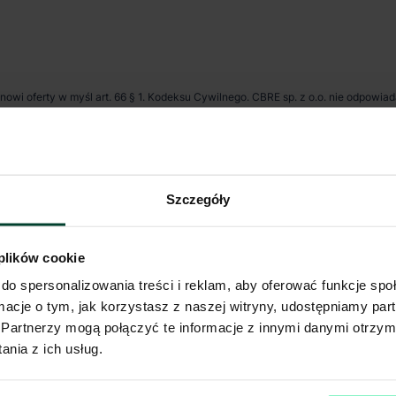
anowi oferty w myśl art. 66 § 1. Kodeksu Cywilnego. CBRE sp. z o.o. nie odpowia
ię różnić od danych rzeczywistych. Publikacja ogłoszenia nie gwarantuje dostę
Szczegóły
 plików cookie
do spersonalizowania treści i reklam, aby oferować funkcje sp
ormacje o tym, jak korzystasz z naszej witryny, udostępniamy p
Partnerzy mogą połączyć te informacje z innymi danymi otrzym
nia z ich usług.