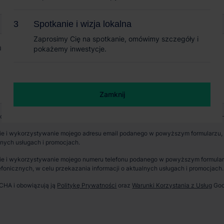
Spotkanie i wizja lokalna
Spotkanie i wizja lokalna
Zaprosimy Cię na spotkanie, omówimy szczegóły i
Zaprosimy Cię na spotkanie, omówimy szczegóły i
pokażemy inwestycje.
pokażemy inwestycje.
Zamknij
Zamknij
wych jest CBRE sp. z o. o. z siedzibą w Warszawie, Rondo Daszyńskiego 1, 00-
e i wykorzystywanie mojego adresu email podanego w powyższym formularzu, p
lnych usługach i promocjach.
e i wykorzystywanie mojego numeru telefonu podanego w powyższym formularzu
fonicznych, w celu przekazania informacji o aktualnych usługach i promocjach.
TCHA i obowiązują ją
Politykę Prywatności
oraz
Warunki Korzystania z Usług
Goo
erzchnia parku
Dostępność