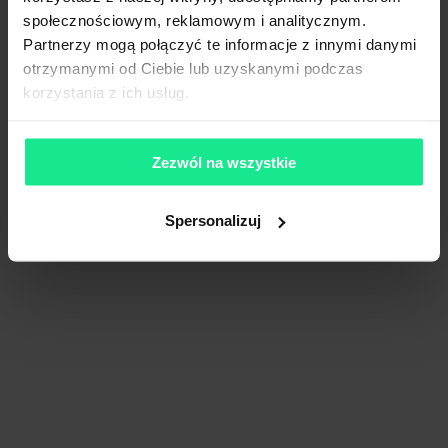
społecznościowym, reklamowym i analitycznym.
Partnerzy mogą połączyć te informacje z innymi danymi
otrzymanymi od Ciebie lub uzyskanymi podczas
korzystania z ich usług.
Zezwól na wszystkie
Spersonalizuj
Prologis Park Wrocław V
18 520 m²
Dostępna pow.
Wrocław, Dolnośląskie
Lokalizacja
Porównaj