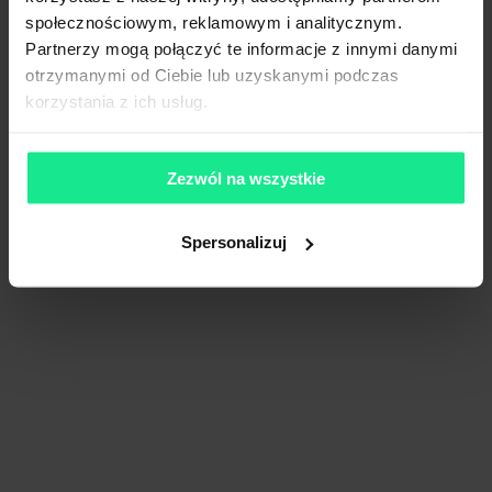
społecznościowym, reklamowym i analitycznym.
Partnerzy mogą połączyć te informacje z innymi danymi
otrzymanymi od Ciebie lub uzyskanymi podczas
korzystania z ich usług.
Zezwól na wszystkie
Spersonalizuj
EQT Real Estate Bydgoszcz
13 200 m²
Dostępna pow.
Bydgoszcz, Kujawsko-pomorskie
Lokalizacja
Porównaj