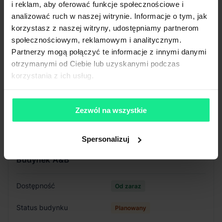
i reklam, aby oferować funkcje społecznościowe i
Oświetlenie
LED
analizować ruch w naszej witrynie. Informacje o tym, jak
Doki przeładunkowe
Tak
korzystasz z naszej witryny, udostępniamy partnerom
Świetliki
Tak
społecznościowym, reklamowym i analitycznym.
Klapy dymowe
Tak
Partnerzy mogą połączyć te informacje z innymi danymi
Tryskacze
Tak
otrzymanymi od Ciebie lub uzyskanymi podczas
Ogrzewanie
Gaz
korzystania z ich usług.
Brama wjazdowa z poziomu
Tak
0
Pokaż więcej
Zezwól na wszystkie
Spersonalizuj
Budynek
A&B
Dostępność
Od zaraz
Status budynku
Planowany