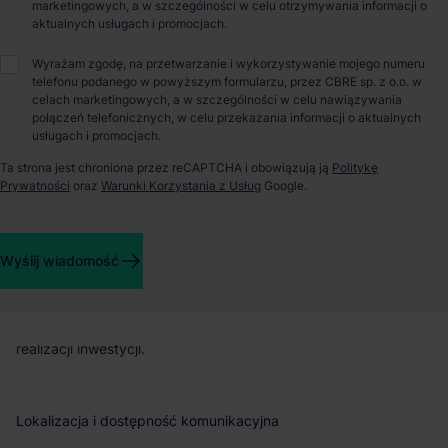
Patryk Romanowski
marketingowych, a w szczególności w celu otrzymywania informacji o
aktualnych usługach i promocjach.
Wyrażam zgodę, na przetwarzanie i wykorzystywanie mojego numeru
O parku
telefonu podanego w powyższym formularzu, przez CBRE sp. z o.o. w
celach marketingowych, a w szczególności w celu nawiązywania
połączeń telefonicznych, w celu przekazania informacji o aktualnych
Magazyn do wynajęcia – Mountpark Stryków
usługach i promocjach.
Ta strona jest chroniona przez reCAPTCHA i obowiązują ją
Politykę
Prywatności
oraz
Warunki Korzystania z Usług
Google.
Mountpark Stryków to nowoczesny park przemysłowo-
logistyczny zlokalizowany w strategicznym punkcie
województwa łódzkiego. Inwestycja oferuje imponującą
powierzchnię magazynową przekraczającą 244 000 m², z
Wyślij wiadomość
możliwością elastycznego podziału na moduły dostosowane do
potrzeb najemców – zarówno w przypadku dużych, jak i
mniejszych operacji. Wielkość dostępnych powierzchni może
być dopasowana indywidualnie, w zależności od etapu
realizacji inwestycji.
Lokalizacja i dostępność komunikacyjna