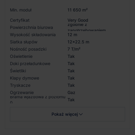
Min. moduł
11 650 m²
Certyfikat
Very Good
zgodnie z
Powierzchnia biurowa
zapotrzebowaniem
Wysokość składowania
12 m
Siatka słupów
12x22.5 m
Nośność posadzki
7 T/m²
Oświetlenie
Tak
Doki przeładunkowe
Tak
Świetliki
Tak
Klapy dymowe
Tak
Tryskacze
Tak
Ogrzewanie
Gaz
Brama wjazdowa z poziomu
Tak
0
Pokaż więcej