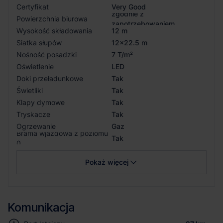
Certyfikat
Very Good
zgodnie z
Powierzchnia biurowa
zapotrzebowaniem
Wysokość składowania
12 m
Siatka słupów
12x22.5 m
Nośność posadzki
7 T/m²
Oświetlenie
LED
Doki przeładunkowe
Tak
Świetliki
Tak
Klapy dymowe
Tak
Tryskacze
Tak
Ogrzewanie
Gaz
Brama wjazdowa z poziomu
Tak
0
Pokaż więcej
Komunikacja