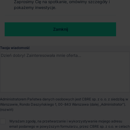
Zaprosimy Cię na spotkanie, omówimy szczegóły i
Zaprosimy Cię na spotkanie, omówimy szczegóły i
Magazyn MountPark Stryków
pokażemy inwestycje.
pokażemy inwestycje.
Stryków
, Łódzkie
Numer telefonu służbowy
Zamknij
Zamknij
Dostępna powierzchnia
244 594 m²
Twoja wiadomość
Powierzchnia parku
245 000 m²
Dostępność
Od zaraz
Certyfikat
BREEAM
Administratorem Państwa danych osobowych jest CBRE sp. z o. o. z siedzibą w
Warszawie, Rondo Daszyńskiego 1, 00-843 Warszawa (dalej „Administrator”).
Opiekun nieruchomości
Wyrażam zgodę, na przetwarzanie i wykorzystywanie mojego adresu
email podanego w powyższym formularzu, przez CBRE sp. z o.o. w celach