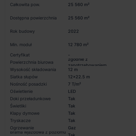
Całkowita pow.
25 560 m²
Dostępna powierzchnia
25 560 m²
Rok budowy
2022
Min. moduł
12 780 m²
Certyfikat
-
zgodnie z
Powierzchnia biurowa
zapotrzebowaniem
Wysokość składowania
12 m
Siatka słupów
12x22.5 m
Nośność posadzki
7 T/m²
Oświetlenie
LED
Doki przeładunkowe
Tak
Świetliki
Tak
Klapy dymowe
Tak
Tryskacze
Tak
Ogrzewanie
Gaz
Brama wjazdowa z poziomu
Tak