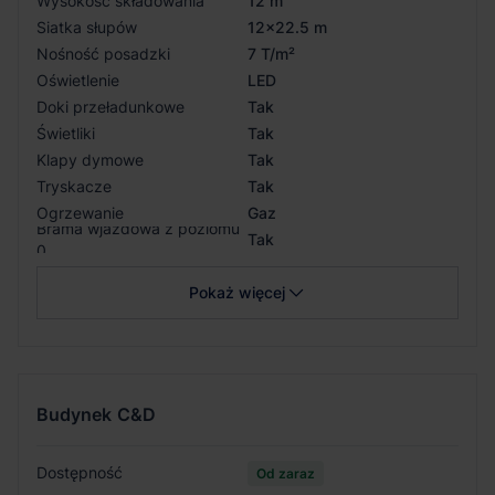
Wysokość składowania
12 m
Siatka słupów
12x22.5 m
Nośność posadzki
7 T/m²
Oświetlenie
LED
Doki przeładunkowe
Tak
Świetliki
Tak
Klapy dymowe
Tak
Tryskacze
Tak
Ogrzewanie
Gaz
Brama wjazdowa z poziomu
Tak
0
Pokaż więcej
Budynek
C&D
Dostępność
Od zaraz