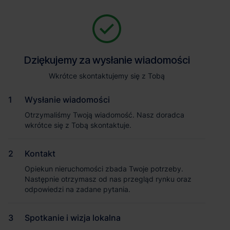
Zapytaj o szczegóły
Jesteśmy tu, żeby Ci pomóc. Niezależnie od tego, na jakim etapie
szukania magazynu jesteś, odpowiemy na Twoje pytania i
Powrót
Dziękujemy za wysłanie wiadomości
Dziękujemy za wysłanie wiadomości
pomożemy Ci wybrać najlepszą ofertę. Napisz do nas!
Zadzwoń
1
/2
Wkrótce skontaktujemy się z Tobą
Wkrótce skontaktujemy się z Tobą
Pokaż numer telefonu
Wysłanie wiadomości
Wysłanie wiadomości
Otrzymaliśmy Twoją wiadomość. Nasz doradca
Otrzymaliśmy Twoją wiadomość. Nasz doradca
wkrótce się z Tobą skontaktuje.
wkrótce się z Tobą skontaktuje.
Imię i nazwisko
Kontakt
Kontakt
Opiekun nieruchomości zbada Twoje potrzeby.
Opiekun nieruchomości zbada Twoje potrzeby.
Nazwa firmy
Następnie otrzymasz od nas przegląd rynku oraz
Następnie otrzymasz od nas przegląd rynku oraz
odpowiedzi na zadane pytania.
odpowiedzi na zadane pytania.
Spotkanie i wizja lokalna
Spotkanie i wizja lokalna
Email służbowy