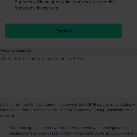
Zaprosimy Cię na spotkanie, omówimy szczegóły i
Zaprosimy Cię na spotkanie, omówimy szczegóły i
Magazyn MLP Łódź I
pokażemy inwestycje.
pokażemy inwestycje.
Łódź
, Łódzkie
Numer telefonu służbowy
Zamknij
Zamknij
Dostępna powierzchnia
37 340 m²
Twoja wiadomość
Powierzchnia parku
83 000 m²
Dostępność
Od zaraz
Opiekun nieruchomości
Administratorem Państwa danych osobowych jest CBRE sp. z o. o. z siedzibą w
Warszawie, Rondo Daszyńskiego 1, 00-843 Warszawa (dalej „Administrator”).
Patryk Romanowski
Wyrażam zgodę, na przetwarzanie i wykorzystywanie mojego adresu
email podanego w powyższym formularzu, przez CBRE sp. z o.o. w celach