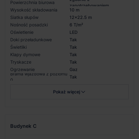
Powierzchnia biurowa
zapotrzebowaniem
Wysokość składowania
10 m
Siatka słupów
12x22.5 m
Nośność posadzki
6 T/m²
Oświetlenie
LED
Doki przeładunkowe
Tak
Świetliki
Tak
Klapy dymowe
Tak
Tryskacze
Tak
Ogrzewanie
Gaz
Brama wjazdowa z poziomu
Tak
0
Pokaż więcej
Budynek
C