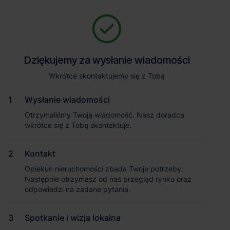
Zapytaj o szczegóły
Jesteśmy tu, żeby Ci pomóc. Niezależnie od tego, na jakim etapie
szukania magazynu jesteś, odpowiemy na Twoje pytania i
Powrót
Dziękujemy za wysłanie wiadomości
Dziękujemy za wysłanie wiadomości
pomożemy Ci wybrać najlepszą ofertę. Napisz do nas!
Zadzwoń
1
/6
Wkrótce skontaktujemy się z Tobą
Wkrótce skontaktujemy się z Tobą
Pokaż numer telefonu
Wysłanie wiadomości
Wysłanie wiadomości
Otrzymaliśmy Twoją wiadomość. Nasz doradca
Otrzymaliśmy Twoją wiadomość. Nasz doradca
wkrótce się z Tobą skontaktuje.
wkrótce się z Tobą skontaktuje.
Imię i nazwisko
Kontakt
Kontakt
Opiekun nieruchomości zbada Twoje potrzeby.
Opiekun nieruchomości zbada Twoje potrzeby.
Nazwa firmy
Następnie otrzymasz od nas przegląd rynku oraz
Następnie otrzymasz od nas przegląd rynku oraz
odpowiedzi na zadane pytania.
odpowiedzi na zadane pytania.
Spotkanie i wizja lokalna
Spotkanie i wizja lokalna
Email służbowy