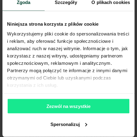
Zgoda
Szczegóły
O plikach cookies
Klapy dymowe
Tak
Tryskacze
Tak
Ogrzewanie
Gaz
Brama wjazdowa z poziomu
Niniejsza strona korzysta z plików cookie
Tak
0
Wykorzystujemy pliki cookie do spersonalizowania treści
Pokaż więcej
i reklam, aby oferować funkcje społecznościowe i
analizować ruch w naszej witrynie. Informacje o tym, jak
korzystasz z naszej witryny, udostępniamy partnerom
społecznościowym, reklamowym i analitycznym.
Komunikacja
Partnerzy mogą połączyć te informacje z innymi danymi
Port lotniczy
12 km
otrzymanymi od Ciebie lub uzyskanymi podczas
Stacja kolejowa
1 km
korzystania z ich usług.
Autostrada / droga ekspresowa
4 km
Transport publiczny
1 km
Zezwól na wszystkie
Lokalizacja magazynu
Spersonalizuj
Niniejsze ogłoszenie ma charakter wyłącznie informacyjny i nie stanowi
oferty w myśl art. 66 § 1. Kodeksu Cywilnego. CBRE sp. z o.o. nie