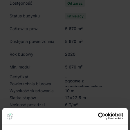
Dostępność
Od zaraz
Status budynku
Istniejący
Całkowita pow.
5 670 m²
Dostępna powierzchnia
5 670 m²
Rok budowy
2020
Min. moduł
5 670 m²
Certyfikat
-
zgodnie z
Powierzchnia biurowa
zapotrzebowaniem
Wysokość składowania
10 m
Siatka słupów
12x22.5 m
Nośność posadzki
6 T/m²
Oświetlenie
Tak
Doki przeładunkowe
Tak
Świetliki
Tak