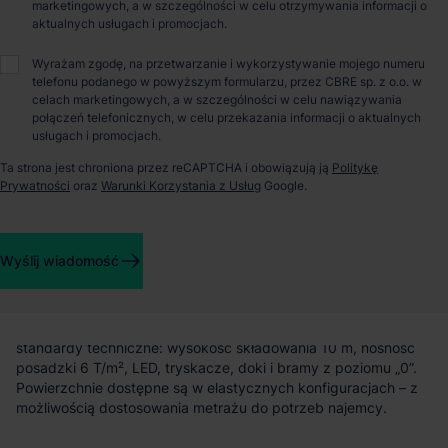
marketingowych, a w szczególności w celu otrzymywania informacji o
aktualnych usługach i promocjach.
O parku
Wyrażam zgodę, na przetwarzanie i wykorzystywanie mojego numeru
telefonu podanego w powyższym formularzu, przez CBRE sp. z o.o. w
MLP Łódź I – nowoczesna przestrzeń magazynowa w sercu
celach marketingowych, a w szczególności w celu nawiązywania
Polski
połączeń telefonicznych, w celu przekazania informacji o aktualnych
usługach i promocjach.
MLP Łódź I to nowoczesny park logistyczny zlokalizowany w
Ta strona jest chroniona przez reCAPTCHA i obowiązują ją
Politykę
południowo-wschodniej części Łodzi, w dzielnicy Widzew.
Prywatności
oraz
Warunki Korzystania z Usług
Google.
Inwestycja oferuje funkcjonalne powierzchnie magazynowe i
produkcyjne, z dogodnym dostępem do głównych tras
komunikacyjnych – zaledwie 4 km od autostrady A1.
Wyślij wiadomość
Docelowo kompleks obejmie 83 000 m² powierzchni, z czego
obecnie dostępne jest 37 340 m² – gotowe do
natychmiastowego wynajęcia. Obiekty spełniają wysokie
standardy techniczne: wysokość składowania 10 m, nośność
posadzki 6 T/m², LED, tryskacze, doki i bramy z poziomu „0”.
Powierzchnie dostępne są w elastycznych konfiguracjach – z
możliwością dostosowania metrażu do potrzeb najemcy.