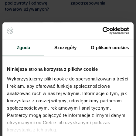
pod zwroty i odnowę
zapotrzebowania
towarów używanych?
Artykuł
Raporty
Zgoda
Szczegóły
O plikach cookies
Niniejsza strona korzysta z plików cookie
Wykorzystujemy pliki cookie do spersonalizowania treści
i reklam, aby oferować funkcje społecznościowe i
Jak standard
Raport "Industrial & Logistics"
analizować ruch w naszej witrynie. Informacje o tym, jak
wynajmowanego magazynu
Q1 2026: Polski Rynek
korzystasz z naszej witryny, udostępniamy partnerom
wpływa na rotację
Magazynowy
społecznościowym, reklamowym i analitycznym.
pracowników logistycznych?
Partnerzy mogą połączyć te informacje z innymi danymi
otrzymanymi od Ciebie lub uzyskanymi podczas
korzystania z ich usług.