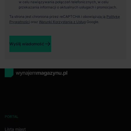
w celu nawiązywania połączeń telefonicznych, w celu
przekazania informacji o aktualnych usługach i promocjach.
Ta strona jest chroniona przez reCAPTCHA i obowiązują ją
Politykę
Prywatności
oraz
Warunki Korzystania z Usług
Google.
Wyślij wiadomość
PORTAL
Lista miast