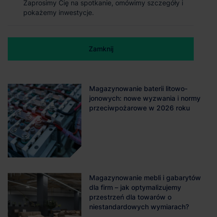
Zaprosimy Cię na spotkanie, omówimy szczegóły i
ograniczamy hałas, poprawiamy komfort pracy
pokażemy inwestycje.
i wybieramy magazyn, który wspiera
bezpieczne operacje
Popraw akustykę w hali magazynowej podczas pracy 24/7. Poznaj panele
Zamknij
...
27 lipca 2026
32 minuty czytania
Magazynowanie baterii litowo-
jonowych: nowe wyzwania i normy
przeciwpożarowe w 2026 roku
Magazynowanie mebli i gabarytów
dla firm – jak optymalizujemy
przestrzeń dla towarów o
niestandardowych wymiarach?