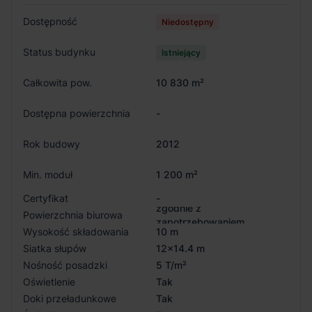
Dostępność
Niedostępny
Status budynku
Istniejący
Całkowita pow.
10 830 m²
Dostępna powierzchnia
-
Rok budowy
2012
Min. moduł
1 200 m²
Certyfikat
-
zgodnie z
Powierzchnia biurowa
zapotrzebowaniem
Wysokość składowania
10 m
Siatka słupów
12x14.4 m
Nośność posadzki
5 T/m²
Oświetlenie
Tak
Doki przeładunkowe
Tak