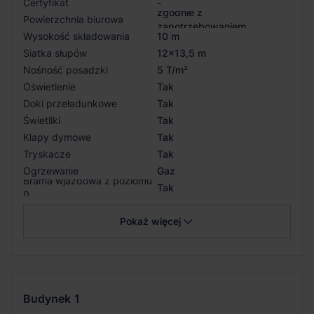
Certyfikat
-
zgodnie z
Powierzchnia biurowa
zapotrzebowaniem
Wysokość składowania
10 m
Siatka słupów
12x13,5 m
Nośność posadzki
5 T/m²
Oświetlenie
Tak
Doki przeładunkowe
Tak
Świetliki
Tak
Klapy dymowe
Tak
Tryskacze
Tak
Ogrzewanie
Gaz
Brama wjazdowa z poziomu
Tak
0
Pokaż więcej
Budynek
1