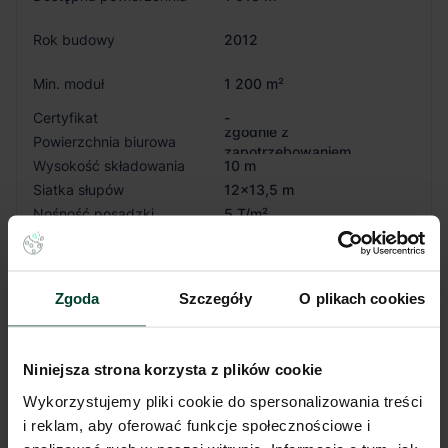
Rok budowy
2012
Min. moduł
1 200 m²
Certyfikat
-
zgodnie z
Powierzchnia biurowa
zapotrzebowaniem
Wysokość składowania
10 m
Siatka słupów
12x13,5 m
Nośność posadzki
5 T/m²
Oświetlenie
Tak
Doki przeładunkowe
Tak
Świetliki
Tak
Zgoda
Szczegóły
O plikach cookies
Klapy dymowe
Tak
Tryskacze
Tak
Ogrzewanie
Gaz
Niniejsza strona korzysta z plików cookie
Brama wjazdowa z poziomu
Tak
0
Wykorzystujemy pliki cookie do spersonalizowania treści
i reklam, aby oferować funkcje społecznościowe i
Pokaż więcej