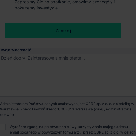
Zaprosimy Cię na spotkanie, omówimy szczegóły i
Zaprosimy Cię na spotkanie, omówimy szczegóły i
pokażemy inwestycje.
pokażemy inwestycje.
Dostępna powierzchnia
1 018 m²
Numer telefonu służbowy
Zamknij
Zamknij
Powierzchnia parku
38 769 m²
Dostępność
Od zaraz
Twoja wiadomość
Opiekun nieruchomości
Maciej Gierak
Administratorem Państwa danych osobowych jest CBRE sp. z o. o. z siedzibą w
Warszawie, Rondo Daszyńskiego 1, 00-843 Warszawa (dalej „Administrator”).
O parku
Wyrażam zgodę, na przetwarzanie i wykorzystywanie mojego adresu
email podanego w powyższym formularzu, przez CBRE sp. z o.o. w celach