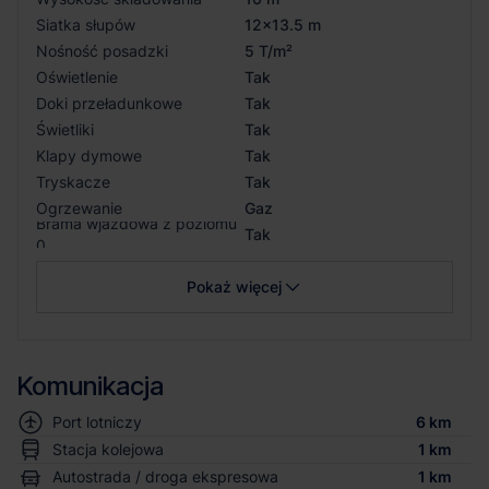
Siatka słupów
12x13.5 m
Nośność posadzki
5 T/m²
Oświetlenie
Tak
Doki przeładunkowe
Tak
Świetliki
Tak
Klapy dymowe
Tak
Tryskacze
Tak
Ogrzewanie
Gaz
Brama wjazdowa z poziomu
Tak
0
Pokaż więcej
Komunikacja
Port lotniczy
6 km
Stacja kolejowa
1 km
Autostrada / droga ekspresowa
1 km