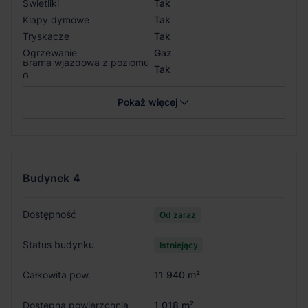
Świetliki
Tak
Klapy dymowe
Tak
Tryskacze
Tak
Ogrzewanie
Gaz
Brama wjazdowa z poziomu
Tak
0
Pokaż więcej
Budynek
4
Dostępność
Od zaraz
Status budynku
Istniejący
Całkowita pow.
11 940 m²
Dostępna powierzchnia
1 018 m²