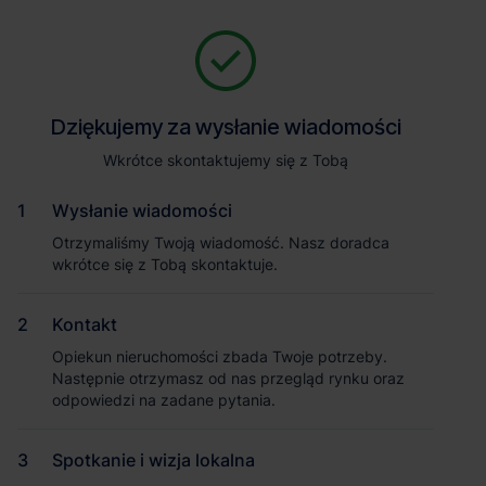
Zapytaj o szczegóły
Jesteśmy tu, żeby Ci pomóc. Niezależnie od tego, na jakim etapie
szukania magazynu jesteś, odpowiemy na Twoje pytania i
Powrót
Dziękujemy za wysłanie wiadomości
Dziękujemy za wysłanie wiadomości
pomożemy Ci wybrać najlepszą ofertę. Napisz do nas!
Zadzwoń
1
/1
Wkrótce skontaktujemy się z Tobą
Wkrótce skontaktujemy się z Tobą
Pokaż numer telefonu
Wysłanie wiadomości
Wysłanie wiadomości
Otrzymaliśmy Twoją wiadomość. Nasz doradca
Otrzymaliśmy Twoją wiadomość. Nasz doradca
wkrótce się z Tobą skontaktuje.
wkrótce się z Tobą skontaktuje.
Imię i nazwisko
Kontakt
Kontakt
Opiekun nieruchomości zbada Twoje potrzeby.
Opiekun nieruchomości zbada Twoje potrzeby.
Nazwa firmy
Następnie otrzymasz od nas przegląd rynku oraz
Następnie otrzymasz od nas przegląd rynku oraz
odpowiedzi na zadane pytania.
odpowiedzi na zadane pytania.
Magazyn Logicor Okęcie
Spotkanie i wizja lokalna
Spotkanie i wizja lokalna
Email służbowy
Warszawa
, Mazowieckie