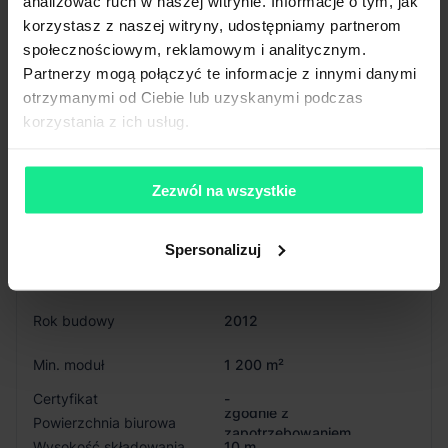
analizować ruch w naszej witrynie. Informacje o tym, jak
korzystasz z naszej witryny, udostępniamy partnerom
społecznościowym, reklamowym i analitycznym.
Partnerzy mogą połączyć te informacje z innymi danymi
Budynek
3
otrzymanymi od Ciebie lub uzyskanymi podczas
korzystania z ich usług.
Dostępność
Niedostępny
Status budynku
Zezwól na wszystkie
Istniejący
Całkowita pow.
7 311 m²
Spersonalizuj
Dostępna powierzchnia
-
Rok budowy
2012
Min. moduł
1 200 m²
Certyfikat
-
zgodnie z
Powierzchnia biurowa
zapotrzebowaniem
Wysokość składowania
10 m