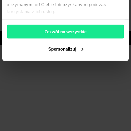
otrzymanymi od Ciebie lub uzyskanymi podczas
korzystania z ich usług.
Zobacz więcej
Zezwól na wszystkie
Województwa
Spersonalizuj
Masz pytania dotyczące oferty?
Opowiedz nam o swoich potrzebach, a my pomożemy Ci
wybrać magazyn dopasowany do Twojej firmy.
Napisz do nas!
Dlaczego warto skorzystać z pomocy doradców?
Płynny proces i oszczędność czasu
– dedykowany opiekun
skoordynuje cały proces od analizy potrzeb po
przeprowadzkę.
Negocjacje z zyskiem
– dzięki znajomości rynku i analizie
ryzyka uzyskujemy dla Ciebie najkorzystniejsze warunki i