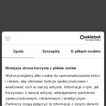
niestandardowych wymiarach?
Huby konsolidacyjne dla
dropshippingu – czy i kiedy model
bezmagazynowy wymaga wynajęcia
fizycznej przestrzeni?
Zgoda
Szczegóły
O plikach cookies
Niniejsza strona korzysta z plików cookie
Wykorzystujemy pliki cookie do spersonalizowania treści
Wynajem magazynu w Gorzowie
i reklam, aby oferować funkcje społecznościowe i
Wielkopolskim zamiast Poznania lub
Szczecina? Kiedy ta lokalizacja
analizować ruch w naszej witrynie. Informacje o tym, jak
naprawdę się opłaca
korzystasz z naszej witryny, udostępniamy partnerom
społecznościowym, reklamowym i analitycznym.
Partnerzy mogą połączyć te informacje z innymi danymi