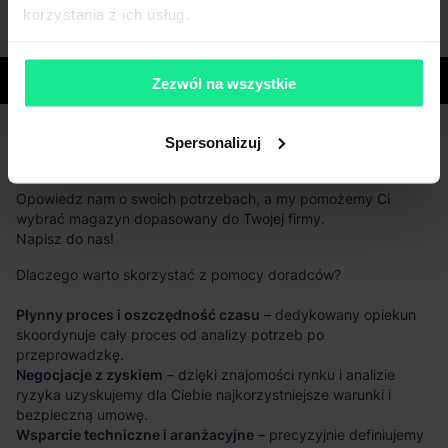
korzystania z ich usług.
Województwa
Zezwól na wszystkie
Spersonalizuj
Masz pytania dotyczące oferty?
Opowiedz nam o swoich potrzebach, a my pomożemy Ci
wybrać magazyn dopasowany do Twojej firmy.
Napisz do nas!
Dlaczego warto skorzystać z pomocy doradców?
Płynny proces i oszczędność czasu
– dedykowany opiekun
skoordynuje cały proces od analizy potrzeb po
przeprowadzkę.
Negocjacje z zyskiem
– dzięki znajomości rynku i analizie
ryzyka uzyskujemy dla Ciebie najkorzystniejsze warunki i
bezpieczną umowę.
Wsparcie techniczne i aranżacyjne
– precyzyjnie definiujemy