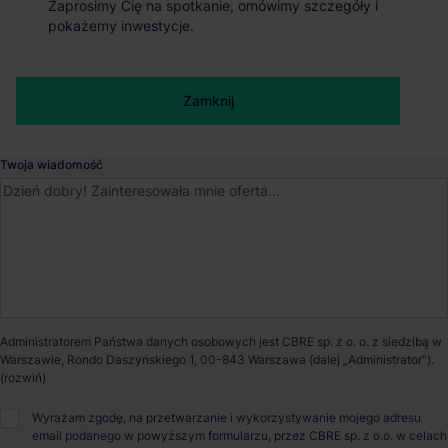
Zaprosimy Cię na spotkanie, omówimy szczegóły i
Zaprosimy Cię na spotkanie, omówimy szczegóły i
pokażemy inwestycje.
pokażemy inwestycje.
Wrocław
, Dolnośląskie
Numer telefonu służbowy
Dostępna powierzchnia
1 000 m²
Zamknij
Zamknij
Powierzchnia parku
9 639 m²
Twoja wiadomość
Dostępność
Od zaraz
Certyfikat
BREEAM
Opiekun nieruchomości
Administratorem Państwa danych osobowych jest CBRE sp. z o. o. z siedzibą w
Warszawie, Rondo Daszyńskiego 1, 00-843 Warszawa (dalej „Administrator”).
Wyrażam zgodę, na przetwarzanie i wykorzystywanie mojego adresu
Marcin Janik
email podanego w powyższym formularzu, przez CBRE sp. z o.o. w celach