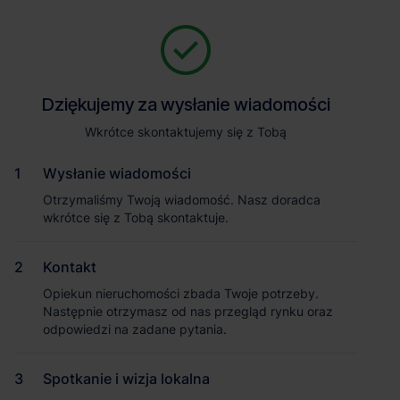
Zapytaj o szczegóły
Jesteśmy tu, żeby Ci pomóc. Niezależnie od tego, na jakim etapie
szukania magazynu jesteś, odpowiemy na Twoje pytania i
Powrót
Dziękujemy za wysłanie wiadomości
Dziękujemy za wysłanie wiadomości
pomożemy Ci wybrać najlepszą ofertę. Napisz do nas!
Zadzwoń
1
/1
Wkrótce skontaktujemy się z Tobą
Wkrótce skontaktujemy się z Tobą
Pokaż numer telefonu
Wysłanie wiadomości
Wysłanie wiadomości
Otrzymaliśmy Twoją wiadomość. Nasz doradca
Otrzymaliśmy Twoją wiadomość. Nasz doradca
wkrótce się z Tobą skontaktuje.
wkrótce się z Tobą skontaktuje.
Imię i nazwisko
Kontakt
Kontakt
Opiekun nieruchomości zbada Twoje potrzeby.
Opiekun nieruchomości zbada Twoje potrzeby.
Nazwa firmy
Następnie otrzymasz od nas przegląd rynku oraz
Następnie otrzymasz od nas przegląd rynku oraz
odpowiedzi na zadane pytania.
odpowiedzi na zadane pytania.
Spotkanie i wizja lokalna
Spotkanie i wizja lokalna
Email służbowy
Magazyn Frontier Park Wrocław