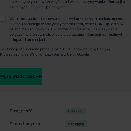
marketingowych, a w szczególności w celu otrzymywania informacji o
aktualnych usługach i promocjach.
O parku
Wyrażam zgodę, na przetwarzanie i wykorzystywanie mojego numeru
telefonu podanego w powyższym formularzu, przez CBRE sp. z o.o. w
celach marketingowych, a w szczególności w celu nawiązywania
Frontier Park Wrocław oferuje powierzchnie typu Small
połączeń telefonicznych, w celu przekazania informacji o aktualnych
Business: 300 – 1 000 m2. Park składa się z 12 niezależnych
usługach i promocjach.
lokali oferujących przestrzeń magazynową, biurową i
Ta strona jest chroniona przez reCAPTCHA i obowiązują ją
Politykę
wystawienniczą - łącznie 10 000 m2 elastycznej przestrzeni
Prywatności
oraz
Warunki Korzystania z Usług
Google.
biznesowej.
Szczegóły budynków
Wyślij wiadomość
Budynek
A
Dostępność
Od zaraz
Status budynku
Istniejący