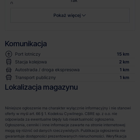
Tak
0
Pokaż więcej
Komunikacja
Port lotniczy
15 km
Stacja kolejowa
2 km
Autostrada / droga ekspresowa
1 km
Transport publiczny
1 km
Lokalizacja magazynu
Niniejsze ogłoszenie ma charakter wyłącznie informacyjny i nie stanowi
oferty w myśl art. 66 § 1. Kodeksu Cywilnego. CBRE sp. z o.o. nie
odpowiada za ewentualne błędy lub nieaktualność ogłoszenia.
Ogłoszenia, cenniki i inne informacje zawarte na stronie internetowej
mogą się różnić od danych rzeczywistych. Publikacja ogłoszenia nie
gwarantuje dostępności prezentowanych nieruchomości. Weryfikacja