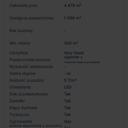
Całkowita pow.
4 479 m²
Dostępna powierzchnia
1 000 m²
Rok budowy
-
Min. moduł
300 m²
Certyfikat
Very Good
zgodnie z
Powierzchnia biurowa
zapotrzebowaniem
Wysokość składowania
-
Siatka słupów
- m
Nośność posadzki
5 T/m²
Oświetlenie
LED
Doki przeładunkowe
Tak
Świetliki
Tak
Klapy dymowe
Tak
Tryskacze
Tak
Ogrzewanie
Gaz
Brama wjazdowa z poziomu