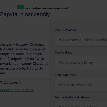
Zapytaj o szczegóły
wynajemmagazynu.pl
Magazyny do wynajęcia
Magazyn LOO
Imię i nazwisko
Magazyn LOOP Mysłow
Jesteśmy tu, żeby Ci pomóc.
Niezależnie od tego, na jakim
Nazwa firmy
etapie szukania magazynu
Mysłowice
, Śląskie
jesteś, odpowiemy na Twoje
pytania i pomożemy Ci wybrać
najlepszą ofertę. Napisz do
nas!
Email służbowy
Zadzwoń
Pokaż numer telefonu
Numer telefonu służbowy