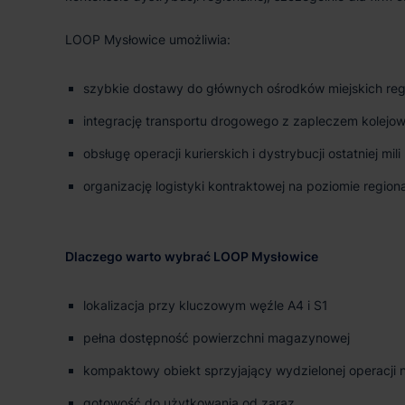
LOOP Mysłowice umożliwia:
szybkie dostawy do głównych ośrodków miejskich reg
integrację transportu drogowego z zapleczem kolejo
obsługę operacji kurierskich i dystrybucji ostatniej mili
organizację logistyki kontraktowej na poziomie regio
Dlaczego warto wybrać LOOP Mysłowice
lokalizacja przy kluczowym węźle A4 i S1
pełna dostępność powierzchni magazynowej
kompaktowy obiekt sprzyjający wydzielonej operacji
gotowość do użytkowania od zaraz