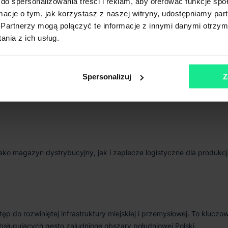
do spersonalizowania treści i reklam, aby oferować funkcje sp
ormacje o tym, jak korzystasz z naszej witryny, udostępniamy p
Partnerzy mogą połączyć te informacje z innymi danymi otrzym
nia z ich usług.
Spersonalizuj
Z
o magazyn dystrybucyjny, jak i zaplecze logistyczne dla produkcji
ęp do rozwiniętej infrastruktury miejskiej i przemysłowej. To kluczo
 obsługujących gęsto zaludnione obszary południowej Polski.