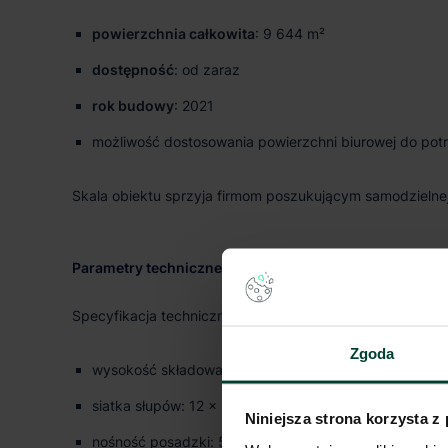
powierzchnia całkowita
: 9 644 m²
dostępność
: od zaraz
rok budowy
: 2021
możliwość dostosowania powierzchni biurowej do pot
Skala obiektu sprzyja firmom poszukującym samodzielnej 
Parametry techniczne i funkcjonalność
Specyfikacja techniczna obiektu umożliwia prowadzeni
Zgoda
wysokość składowania: 10 m
siatka słupów: 12 x 22,5 m
Niniejsza strona korzysta z
nośność posadzki: 5 T/m²