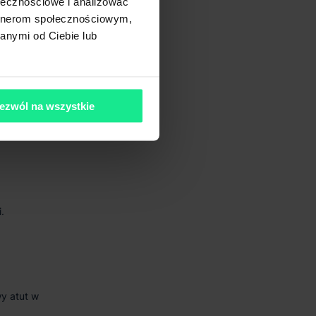
ołecznościowe i analizować
artnerom społecznościowym,
anymi od Ciebie lub
ezwól na wszystkie
.
wy atut w