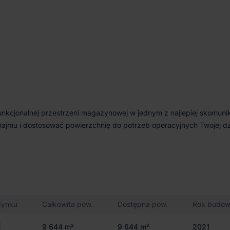
unkcjonalnej przestrzeni magazynowej w jednym z najlepiej skomun
najmu i dostosować powierzchnię do potrzeb operacyjnych Twojej dzi
dynku
Całkowita pow.
Dostępna pow.
Rok budo
9 644 m²
9 644 m²
2021