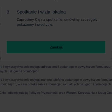
Spotkanie i wizja lokalna
Spotkanie i wizja lokalna
Zaprosimy Cię na spotkanie, omówimy szczegóły i
Zaprosimy Cię na spotkanie, omówimy szczegóły i
pokażemy inwestycje.
pokażemy inwestycje.
Zamknij
Zamknij
wych jest CBRE sp. z o. o. z siedzibą w Warszawie, Rondo Daszyńskiego 1, 00-
e i wykorzystywanie mojego adresu email podanego w powyższym formularzu, p
lnych usługach i promocjach.
e i wykorzystywanie mojego numeru telefonu podanego w powyższym formularzu
fonicznych, w celu przekazania informacji o aktualnych usługach i promocjach.
TCHA i obowiązują ją
Politykę Prywatności
oraz
Warunki Korzystania z Usług
Goo
erzchnia parku
Dostępność