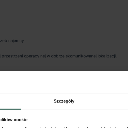
rzeb najemcy
przestrzeni operacyjnej w dobrze skomunikowanej lokalizacji.
e różnorodnych operacji magazynowych oraz dystrybucyjnych:
Szczegóły
 plików cookie