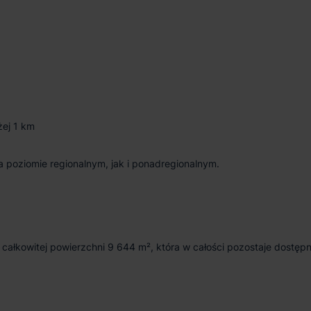
żej 1 km
na poziomie regionalnym, jak i ponadregionalnym.
łkowitej powierzchni 9 644 m², która w całości pozostaje dostęp