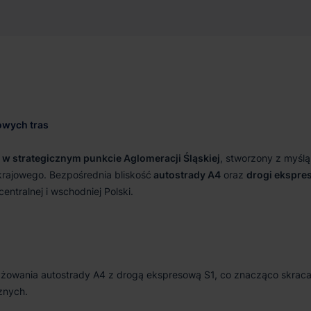
44 m²
Od zaraz
owych tras
 strategicznym punkcie Aglomeracji Śląskiej
, stworzony z myślą
 krajowego. Bezpośrednia bliskość
autostrady A4
oraz
drogi ekspre
ntralnej i wschodniej Polski.
zyżowania autostrady A4 z drogą ekspresową S1, co znacząco skrac
znych.