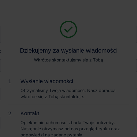
Magazyn na wynajem
Sprzedaż obiektów
P Mysłowice
Dziękujemy za wysłanie wiadomości
Dziękujemy za wysłanie wiadomości
ice
Wkrótce skontaktujemy się z Tobą
Wkrótce skontaktujemy się z Tobą
Wysłanie wiadomości
Wysłanie wiadomości
Otrzymaliśmy Twoją wiadomość. Nasz doradca
Otrzymaliśmy Twoją wiadomość. Nasz doradca
wkrótce się z Tobą skontaktuje.
wkrótce się z Tobą skontaktuje.
Kontakt
Kontakt
Opiekun nieruchomości zbada Twoje potrzeby.
Opiekun nieruchomości zbada Twoje potrzeby.
Następnie otrzymasz od nas przegląd rynku oraz
Następnie otrzymasz od nas przegląd rynku oraz
odpowiedzi na zadane pytania.
odpowiedzi na zadane pytania.