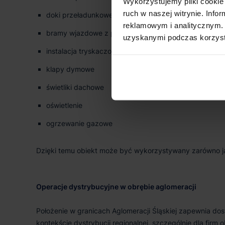
Wykorzystujemy pliki cookie 
ruch w naszej witrynie. Inf
doki przeładunkowe
reklamowym i analitycznym. 
bramy wjazdowe z poziomu „0”
uzyskanymi podczas korzysta
instalacja tryskaczowa
klapy dymowe
świetliki dachowe
oświetlenie
ogrzewanie gazowe
Dzięki temu obiekt może być wykorzystywany zarówno jak
Operacje dystrybucyjne w obrębie aglomeracji
Położenie w granicach Aglomeracji Śląskiej zapewnia dost
kontekście dystrybucji regionalnej, szczególnie dla firm