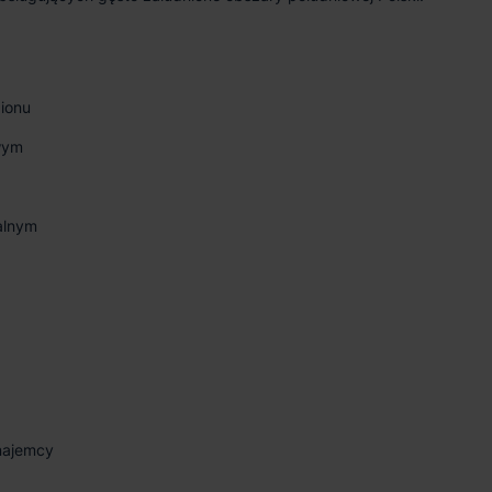
ionu
wym
nalnym
 najemcy