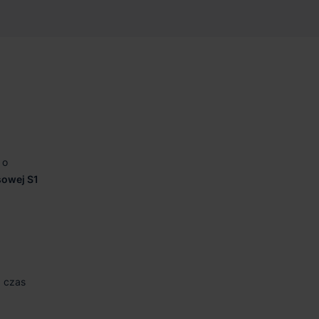
 o
sowej S1
a czas