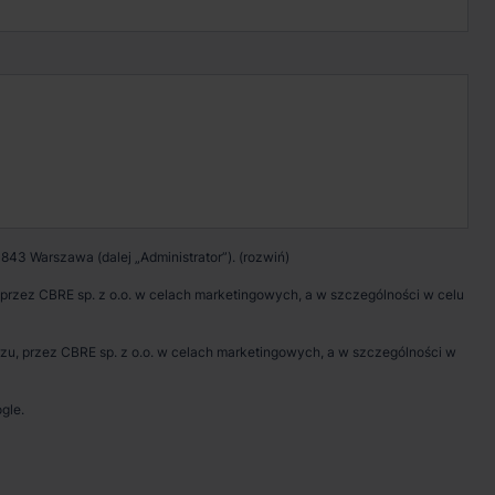
Kontakt w sprawie
wynajmu magazynu
Zadzwoń
Pokaż numer telefonu
843 Warszawa (dalej „Administrator”).
Wypełnij formularz
rzez CBRE sp. z o.o. w celach marketingowych, a w szczególności w celu
Umów spotkanie
, przez CBRE sp. z o.o. w celach marketingowych, a w szczególności w
gle.