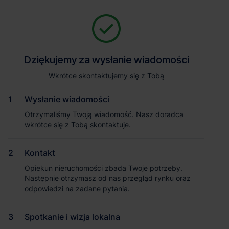
Zapytaj o szczegóły
Jesteśmy tu, żeby Ci pomóc. Niezależnie od tego, na jakim etapie
szukania magazynu jesteś, odpowiemy na Twoje pytania i
Powrót
Dziękujemy za wysłanie wiadomości
Dziękujemy za wysłanie wiadomości
pomożemy Ci wybrać najlepszą ofertę. Napisz do nas!
Zadzwoń
1
/1
Wkrótce skontaktujemy się z Tobą
Wkrótce skontaktujemy się z Tobą
Pokaż numer telefonu
Wysłanie wiadomości
Wysłanie wiadomości
Otrzymaliśmy Twoją wiadomość. Nasz doradca
Otrzymaliśmy Twoją wiadomość. Nasz doradca
wkrótce się z Tobą skontaktuje.
wkrótce się z Tobą skontaktuje.
Imię i nazwisko
Kontakt
Kontakt
Opiekun nieruchomości zbada Twoje potrzeby.
Opiekun nieruchomości zbada Twoje potrzeby.
Nazwa firmy
Następnie otrzymasz od nas przegląd rynku oraz
Następnie otrzymasz od nas przegląd rynku oraz
odpowiedzi na zadane pytania.
odpowiedzi na zadane pytania.
Magazyn 7R Park Warsaw South III
Spotkanie i wizja lokalna
Spotkanie i wizja lokalna
(Sękocin)
Email służbowy