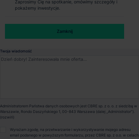
Zaprosimy Cię na spotkanie, omówimy szczegóły i
Zaprosimy Cię na spotkanie, omówimy szczegóły i
pokażemy inwestycje.
pokażemy inwestycje.
Sękocin
, Mazowieckie
Numer telefonu służbowy
Dostępna powierzchnia
0 m²
Zamknij
Zamknij
Powierzchnia parku
47 000 m²
Twoja wiadomość
Dostępność
Niedostępny
O parku
Nowoczesny park logistyczny klasy A zlokalizowany w
Sękocinie, tuż przy południowych granicach Warszawy.
Inwestycja oferuje około 47 000 m² powierzchni magazynowej
Administratorem Państwa danych osobowych jest CBRE sp. z o. o. z siedzibą w
z możliwością elastycznego podziału już od 1 620 m², dzięki
Warszawie, Rondo Daszyńskiego 1, 00-843 Warszawa (dalej „Administrator”).
czemu sprawdzi się zarówno dla operatorów logistycznych,
firm e-commerce, jak i lekkiej produkcji. Atutem obiektu jest
doskonała ekspozycja komunikacyjna – bezpośredni dostęp do
Wyrażam zgodę, na przetwarzanie i wykorzystywanie mojego adresu
tras S8, S7, S2 oraz autostrady A2, szybki dojazd do centrum
email podanego w powyższym formularzu, przez CBRE sp. z o.o. w celach