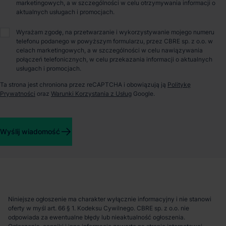
Warszawy i Lotniska Chopina. Magazyn wyposażony jest m.in.
marketingowych, a w szczególności w celu otrzymywania informacji o
w doki hydrauliczne, posadzkę o nośności 7 t/m², wysokość
aktualnych usługach i promocjach.
składowania 10 m, system tryskaczy NFPA 13, oświetlenie LED
z systemem DALI oraz energooszczędne pompy ciepła. Obiekt
Wyrażam zgodę, na przetwarzanie i wykorzystywanie mojego numeru
posiada certyfikat BREEAM Excellent, potwierdzający wysokie
telefonu podanego w powyższym formularzu, przez CBRE sp. z o.o. w
standardy zrównoważonego budownictwa i komfort
celach marketingowych, a w szczególności w celu nawiązywania
połączeń telefonicznych, w celu przekazania informacji o aktualnych
użytkowania. Idealna lokalizacja w jednym z najważniejszych
usługach i promocjach.
hubów logistycznych regionu warszawskiego gwarantuje
sprawną obsługę rynku lokalnego i krajowego.
Ta strona jest chroniona przez reCAPTCHA i obowiązują ją
Politykę
Komunikacja
Prywatności
oraz
Warunki Korzystania z Usług
Google.
Port lotniczy
11 km
Stacja kolejowa
8 km
Wyślij wiadomość
Autostrada / droga ekspresowa
2 km
Transport publiczny
< 1 km
Lokalizacja magazynu
Niniejsze ogłoszenie ma charakter wyłącznie informacyjny i nie stanowi
oferty w myśl art. 66 § 1. Kodeksu Cywilnego. CBRE sp. z o.o. nie
odpowiada za ewentualne błędy lub nieaktualność ogłoszenia.