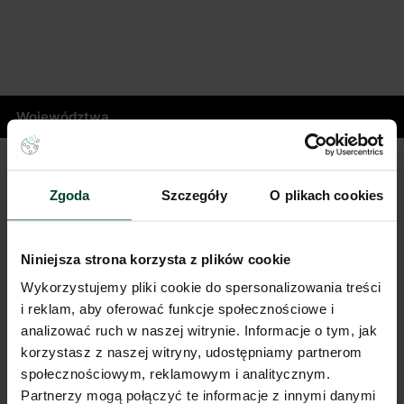
Województwa
Masz pytania dotyczące oferty?
Zgoda
Szczegóły
O plikach cookies
Opowiedz nam o swoich potrzebach, a my pomożemy Ci
wybrać magazyn dopasowany do Twojej firmy.
Niniejsza strona korzysta z plików cookie
Napisz do nas!
Wykorzystujemy pliki cookie do spersonalizowania treści
Dlaczego warto skorzystać z pomocy doradców?
i reklam, aby oferować funkcje społecznościowe i
Płynny proces i oszczędność czasu
– dedykowany opiekun
analizować ruch w naszej witrynie. Informacje o tym, jak
skoordynuje cały proces od analizy potrzeb po
korzystasz z naszej witryny, udostępniamy partnerom
przeprowadzkę.
społecznościowym, reklamowym i analitycznym.
Negocjacje z zyskiem
– dzięki znajomości rynku i analizie
Partnerzy mogą połączyć te informacje z innymi danymi
ryzyka uzyskujemy dla Ciebie najkorzystniejsze warunki i