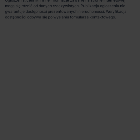
Ogłoszenia, cenniki i inne informacje zawarte na stronie internetowej
mogą się różnić od danych rzeczywistych. Publikacja ogłoszenia nie
gwarantuje dostępności prezentowanych nieruchomości. Weryfikacja
dostępności odbywa się po wysłaniu formularza kontaktowego.