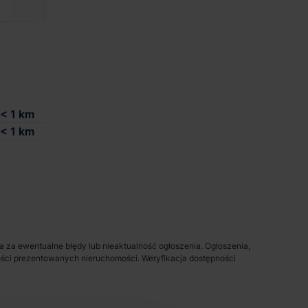
-
Excellent
zgodnie z zapo
< 1 km
< 1 km
da za ewentualne błędy lub nieaktualność ogłoszenia. Ogłoszenia,
pności prezentowanych nieruchomości. Weryfikacja dostępności