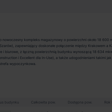
o to nowoczesny kompleks magazynowy o powierzchni około 18 600 
eł Szarów), zapewniający doskonałe połączenie między Krakowem a K
we i biurowe, z łączną powierzchnią budynku wynoszącą 18 634 mkw
truction i Excellent dla In-Use), a także udogodnieniami takimi jak
 strefa wypoczynkowa.
tus budynku
Całkowita pow.
Dostępna pow.
Rok