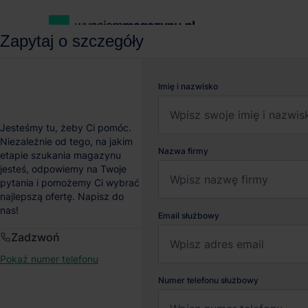
Zapytaj o szczegóły
wynajemmagazynu.pl
Magazyny do wynajęcia
Magazyn Park 
Imię i nazwisko
Magazyn Park Kraków E
Jesteśmy tu, żeby Ci pomóc.
Niezależnie od tego, na jakim
Nazwa firmy
etapie szukania magazynu
Kraków
, Małopolskie
jesteś, odpowiemy na Twoje
pytania i pomożemy Ci wybrać
najlepszą ofertę. Napisz do
nas!
Email służbowy
Zadzwoń
Pokaż numer telefonu
Numer telefonu służbowy