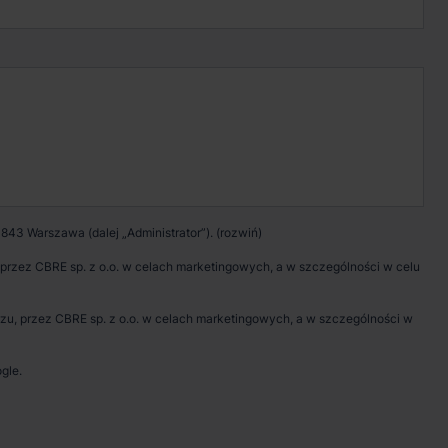
Kontakt w sprawie
wynajmu magazynu
Zadzwoń
Pokaż numer telefonu
843 Warszawa (dalej „Administrator”).
Wypełnij formularz
rzez CBRE sp. z o.o. w celach marketingowych, a w szczególności w celu
Umów spotkanie
, przez CBRE sp. z o.o. w celach marketingowych, a w szczególności w
gle.