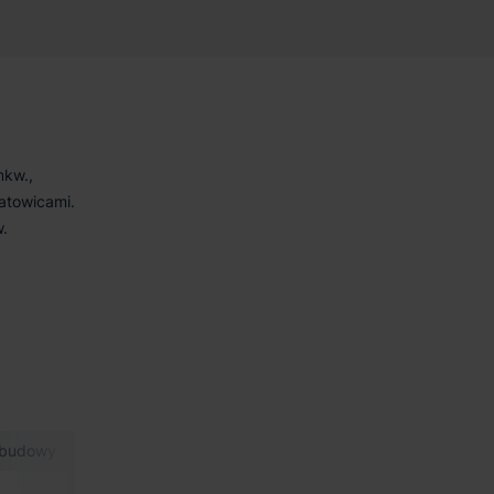
mkw.,
atowicami.
.
 budowy
Min. moduł.
Certyfikat
Powierzchnia bi