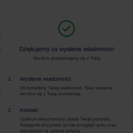
Magazyn na wynajem
Sprzedaż obiektów
Kraków East III
Dziękujemy za wysłanie wiadomości
Dziękujemy za wysłanie wiadomości
ast III
Wkrótce skontaktujemy się z Tobą
Wkrótce skontaktujemy się z Tobą
Wysłanie wiadomości
Wysłanie wiadomości
Otrzymaliśmy Twoją wiadomość. Nasz doradca
Otrzymaliśmy Twoją wiadomość. Nasz doradca
wkrótce się z Tobą skontaktuje.
wkrótce się z Tobą skontaktuje.
Kontakt
Kontakt
Opiekun nieruchomości zbada Twoje potrzeby.
Opiekun nieruchomości zbada Twoje potrzeby.
Następnie otrzymasz od nas przegląd rynku oraz
Następnie otrzymasz od nas przegląd rynku oraz
odpowiedzi na zadane pytania.
odpowiedzi na zadane pytania.