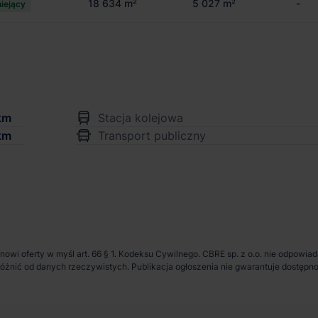
18 634 m²
5 027 m²
-
niejący
km
Stacja kolejowa
km
Transport publiczny
anowi oferty w myśl art. 66 § 1. Kodeksu Cywilnego. CBRE sp. z o.o. nie odpowia
ię różnić od danych rzeczywistych. Publikacja ogłoszenia nie gwarantuje dostę