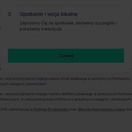
Spotkanie i wizja lokalna
Spotkanie i wizja lokalna
Zaprosimy Cię na spotkanie, omówimy szczegóły i
Zaprosimy Cię na spotkanie, omówimy szczegóły i
pokażemy inwestycje.
pokażemy inwestycje.
+ 2
Zamknij
Zamknij
wych jest CBRE sp. z o. o. z siedzibą w Warszawie, Rondo Daszyńskiego 1, 00-
e i wykorzystywanie mojego adresu email podanego w powyższym formularzu, p
lnych usługach i promocjach.
erzchnia parku
Dostępność
e i wykorzystywanie mojego numeru telefonu podanego w powyższym formularzu
634 m²
Od zaraz
fonicznych, w celu przekazania informacji o aktualnych usługach i promocjach.
TCHA i obowiązują ją
Politykę Prywatności
oraz
Warunki Korzystania z Usług
Goo