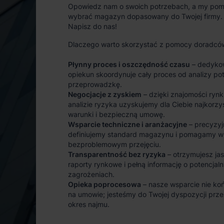
Opowiedz nam o swoich potrzebach, a my po
wybrać magazyn dopasowany do Twojej firmy.
Napisz do nas!
Dlaczego warto skorzystać z pomocy doradcó
Płynny proces i oszczędność czasu
– dedyko
opiekun skoordynuje cały proces od analizy po
przeprowadzkę.
Negocjacje z zyskiem
– dzięki znajomości rynk
analizie ryzyka uzyskujemy dla Ciebie najkorzy
warunki i bezpieczną umowę.
Wsparcie techniczne i aranżacyjne
– precyzyj
definiujemy standard magazynu i pomagamy w
bezproblemowym przejęciu.
Transparentność bez ryzyka
– otrzymujesz ja
raporty rynkowe i pełną informację o potencjal
zagrożeniach.
Opieka poprocesowa
– nasze wsparcie nie koń
na umowie; jesteśmy do Twojej dyspozycji prze
okres najmu.