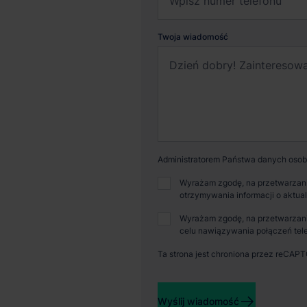
Twoja wiadomość
Administratorem Państwa danych osobo
Wyrażam zgodę, na przetwarzani
otrzymywania informacji o aktua
Dostępna powierzchnia
Powi
Wyrażam zgodę, na przetwarzani
5 027 m²
18 
celu nawiązywania połączeń tele
Ta strona jest chroniona przez reCAP
Certyfikat
BREEAM
Wyślij wiadomość