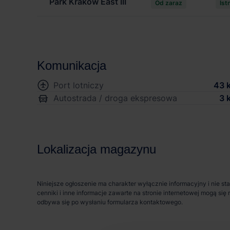
Park Kraków East III
Od zaraz
Ist
Komunikacja
Port lotniczy
43 
Autostrada / droga ekspresowa
3 
Lokalizacja magazynu
Niniejsze ogłoszenie ma charakter wyłącznie informacyjny i nie st
cenniki i inne informacje zawarte na stronie internetowej mogą s
odbywa się po wysłaniu formularza kontaktowego.