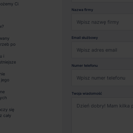
możemy Ci
Nazwa firmy
w?
Email służbowy
wany
trzeb po
u i
stniejsze
Numer telefonu
nie
 jego
sne
Twoja wiadomość
nych
czy się
z cały