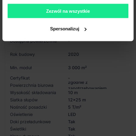
Dostępność
Niedostępny
Zezwól na wszystkie
Status budynku
Istniejący
Całkowita pow.
31 857 m²
Spersonalizuj
Dostępna powierzchnia
-
Rok budowy
2020
Min. moduł
3 000 m²
Certyfikat
-
zgodnie z
Powierzchnia biurowa
zapotrzebowaniem
Wysokość składowania
10 m
Siatka słupów
12x25 m
Nośność posadzki
5 T/m²
Oświetlenie
LED
Doki przeładunkowe
Tak
Świetliki
Tak