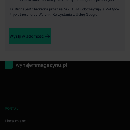
Ta strona jest chroniona przez reCAPTCHA i obowiązują ją
Politykę
Prywatności
oraz
Warunki Korzystania z Usług
Google.
Wyślij wiadomość
PORTAL
Lista miast