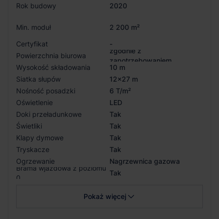
Rok budowy
2020
Min. moduł
2 200 m²
Certyfikat
-
zgodnie z
Powierzchnia biurowa
zapotrzebowaniem
Wysokość składowania
10 m
Siatka słupów
12x27 m
Nośność posadzki
6 T/m²
Oświetlenie
LED
Doki przeładunkowe
Tak
Świetliki
Tak
Klapy dymowe
Tak
Tryskacze
Tak
Ogrzewanie
Nagrzewnica gazowa
Brama wjazdowa z poziomu
Tak
0
Pokaż więcej