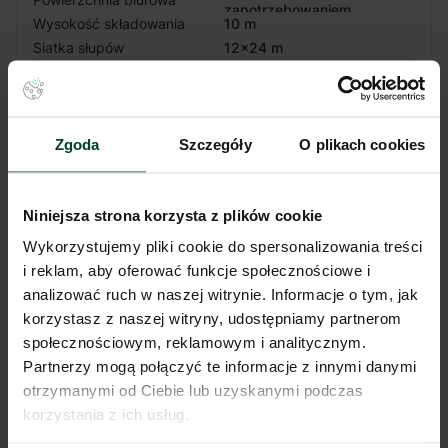
zapotrzebowaniem
Wysokość składowania
10 m
Siatka słupów
12x24 m
Nośność posadzki
6 T/m²
Oświetlenie
LED
Doki przeładunkowe
Tak
Świetliki
Tak
Zgoda
Szczegóły
O plikach cookies
Klapy dymowe
Tak
Tryskacze
Tak
Niniejsza strona korzysta z plików cookie
Ogrzewanie
Nagrzewnica gazowa
Brama wjazdowa z poziomu
Tak
Wykorzystujemy pliki cookie do spersonalizowania treści
0
i reklam, aby oferować funkcje społecznościowe i
Pokaż więcej
analizować ruch w naszej witrynie. Informacje o tym, jak
korzystasz z naszej witryny, udostępniamy partnerom
społecznościowym, reklamowym i analitycznym.
Partnerzy mogą połączyć te informacje z innymi danymi
otrzymanymi od Ciebie lub uzyskanymi podczas
Budynek
B
korzystania z ich usług.