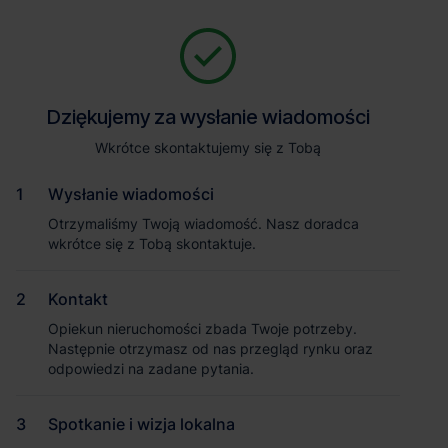
Zapytaj o szczegóły
Jesteśmy tu, żeby Ci pomóc. Niezależnie od tego, na jakim etapie
szukania magazynu jesteś, odpowiemy na Twoje pytania i
Powrót
Dziękujemy za wysłanie wiadomości
Dziękujemy za wysłanie wiadomości
pomożemy Ci wybrać najlepszą ofertę. Napisz do nas!
Zadzwoń
1
/1
Wkrótce skontaktujemy się z Tobą
Wkrótce skontaktujemy się z Tobą
Pokaż numer telefonu
Wysłanie wiadomości
Wysłanie wiadomości
Otrzymaliśmy Twoją wiadomość. Nasz doradca
Otrzymaliśmy Twoją wiadomość. Nasz doradca
wkrótce się z Tobą skontaktuje.
wkrótce się z Tobą skontaktuje.
Imię i nazwisko
Kontakt
Kontakt
Opiekun nieruchomości zbada Twoje potrzeby.
Opiekun nieruchomości zbada Twoje potrzeby.
Nazwa firmy
Następnie otrzymasz od nas przegląd rynku oraz
Następnie otrzymasz od nas przegląd rynku oraz
odpowiedzi na zadane pytania.
odpowiedzi na zadane pytania.
Spotkanie i wizja lokalna
Spotkanie i wizja lokalna
Email służbowy
Magazyn Mapletree Wrocław II