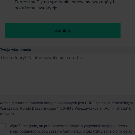
Zaprosimy Cię na spotkanie, omówimy szczegóły i
Zaprosimy Cię na spotkanie, omówimy szczegóły i
pokażemy inwestycje.
pokażemy inwestycje.
Wojkowice
, Dolnośląskie
Numer telefonu służbowy
Dostępna powierzchnia
19 182 m²
Zamknij
Zamknij
Powierzchnia parku
109 674 m²
Twoja wiadomość
Dostępność
Od zaraz
Opiekun nieruchomości
Administratorem Państwa danych osobowych jest CBRE sp. z o. o. z siedzibą w
Warszawie, Rondo Daszyńskiego 1, 00-843 Warszawa (dalej „Administrator”).
Marcin Janik
Wyrażam zgodę, na przetwarzanie i wykorzystywanie mojego adresu
email podanego w powyższym formularzu, przez CBRE sp. z o.o. w celach