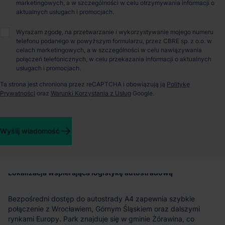
O parku
marketingowych, a w szczególności w celu otrzymywania informacji o
aktualnych usługach i promocjach.
Mapletree Wrocław II – centrum dystrybucji przy
Wyrażam zgodę, na przetwarzanie i wykorzystywanie mojego numeru
autostradzie A4
telefonu podanego w powyższym formularzu, przez CBRE sp. z o.o. w
celach marketingowych, a w szczególności w celu nawiązywania
połączeń telefonicznych, w celu przekazania informacji o aktualnych
Mapletree Wrocław II to park magazynowo‑produkcyjny
usługach i promocjach.
zlokalizowany w Wojkowicach, w bezpośrednim sąsiedztwie
Ta strona jest chroniona przez reCAPTCHA i obowiązują ją
Politykę
węzła Wrocław Wschód przy autostradzie A4. Usytuowanie
Prywatności
oraz
Warunki Korzystania z Usług
Google.
przy jednym z najważniejszych korytarzy transportowych w
Polsce nadaje inwestycji wyraźną funkcję operacyjną – jest to
lokalizacja dedykowana firmom prowadzącym intensywną
dystrybucję w układzie krajowym oraz międzynarodowym,
Wyślij wiadomość
szczególnie na osi wschód–zachód.
Lokalizacja wspierająca logistykę autostradową
Bezpośredni dostęp do autostrady A4 zapewnia szybkie
połączenie z Wrocławiem, Górnym Śląskiem oraz dalszymi
rynkami Europy. Park znajduje się w gminie Żórawina, co