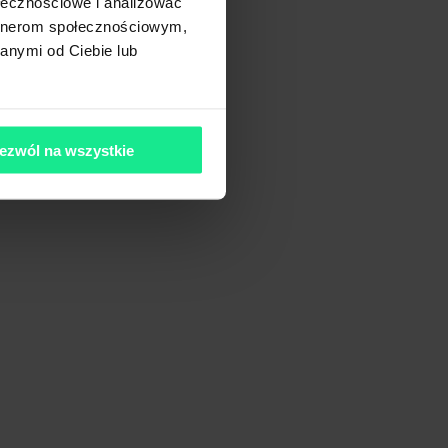
ołecznościowe i analizować
artnerom społecznościowym,
anymi od Ciebie lub
ezwól na wszystkie