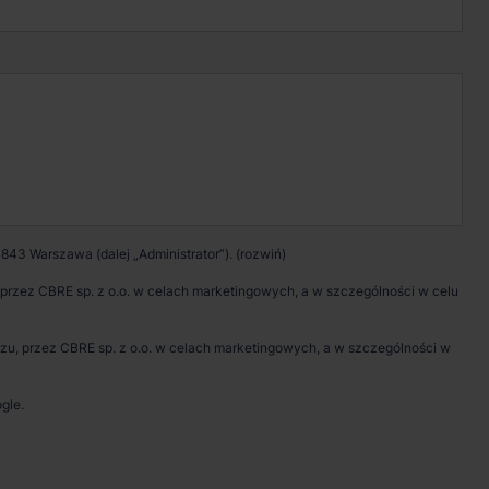
Kontakt w sprawie
wynajmu magazynu
Zadzwoń
Pokaż numer telefonu
843 Warszawa (dalej „Administrator”).
Wypełnij formularz
rzez CBRE sp. z o.o. w celach marketingowych, a w szczególności w celu
Umów spotkanie
, przez CBRE sp. z o.o. w celach marketingowych, a w szczególności w
gle.