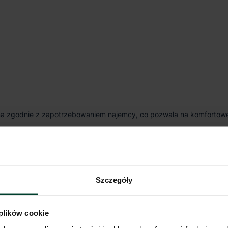
ana zgodnie z zapotrzebowaniem najemcy, co pozwala na komfortow
Szczegóły
ne, w jednym z najatrakcyjniejszych rejonów logistycznych Wrocław
 plików cookie