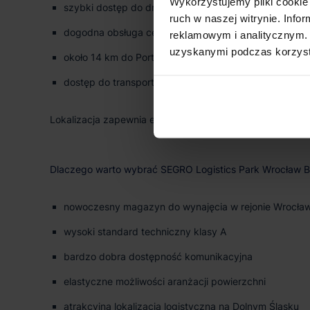
Wykorzystujemy pliki cookie 
szybki dostęp do drogi ekspresowej S8
ruch w naszej witrynie. Inf
dogodna obsługa centrum Wrocławia oraz regionu Do
reklamowym i analitycznym. 
uzyskanymi podczas korzysta
około 14 km do Portu Lotniczego Wrocław
dostęp do transportu publicznego w pobliżu inwestycj
Lokalizacja zapewnia efektywną dystrybucję towarów za
Dlaczego warto wybrać SEGRO Logistics Park Wrocław B
nowoczesny magazyn do wynajęcia w rejonie Wrocław
wysoki standard techniczny klasy A
bardzo dobra dostępność komunikacyjna
elastyczne możliwości aranżacji powierzchni
atrakcyjna lokalizacja logistyczna na Dolnym Śląsku