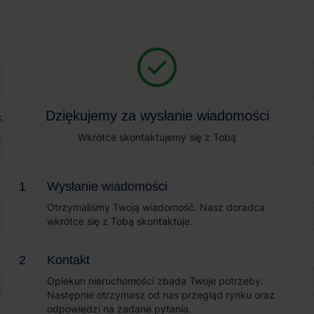
Magazyn na wynajem
Sprzedaż obiektów
 Logistics Park Wrocław Biskupice
Dziękujemy za wysłanie wiadomości
Dziękujemy za wysłanie wiadomości
cs Park Wrocław Biskupice
Wkrótce skontaktujemy się z Tobą
Wkrótce skontaktujemy się z Tobą
Wysłanie wiadomości
Wysłanie wiadomości
Otrzymaliśmy Twoją wiadomość. Nasz doradca
Otrzymaliśmy Twoją wiadomość. Nasz doradca
wkrótce się z Tobą skontaktuje.
wkrótce się z Tobą skontaktuje.
Kontakt
Kontakt
Opiekun nieruchomości zbada Twoje potrzeby.
Opiekun nieruchomości zbada Twoje potrzeby.
Następnie otrzymasz od nas przegląd rynku oraz
Następnie otrzymasz od nas przegląd rynku oraz
odpowiedzi na zadane pytania.
odpowiedzi na zadane pytania.