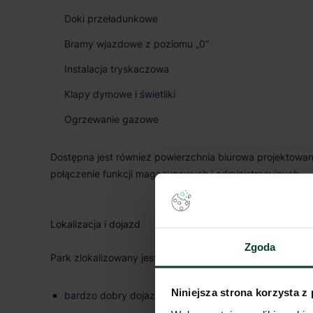
Doki przeładunkowe
Bramy wjazdowe z poziomu „0”
Instalacja tryskaczowa
Klapy dymowe i świetliki
Ogrzewanie gazowe
Dostępna jest również powierzchnia biurowa projektow
połączenie funkcji magazynowych i administracyjnych.
Lokalizacja i dojazd
Zgoda
Park zlokalizowany jest w miejscowości Biskupice Podgór
Niniejsza strona korzysta z
bardzo dobry dojazd do autostrady A4