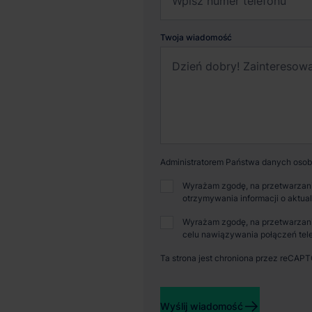
Twoja wiadomość
Administratorem Państwa danych osobo
Wyrażam zgodę, na przetwarzani
otrzymywania informacji o aktua
Dostępna powierzchnia
Powi
Wyrażam zgodę, na przetwarzani
celu nawiązywania połączeń tele
13 500 m²
77 
Ta strona jest chroniona przez reCAP
Wyślij wiadomość