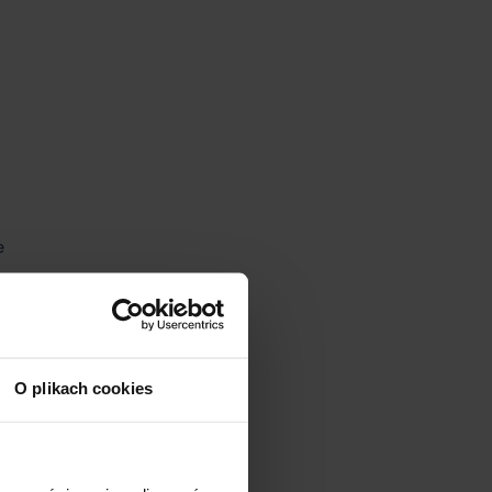
e
O plikach cookies
ia: