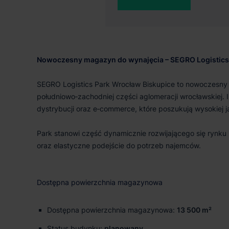
O parku
Nowoczesny magazyn do wynajęcia – SEGRO Logistics
SEGRO Logistics Park Wrocław Biskupice to nowoczesny
południowo‑zachodniej części aglomeracji wrocławskiej. I
dystrybucji oraz e‑commerce, które poszukują wysokiej 
Park stanowi część dynamicznie rozwijającego się rynk
oraz elastyczne podejście do potrzeb najemców.
Dostępna powierzchnia magazynowa
Dostępna powierzchnia magazynowa:
13 500 m²
Status budynku:
planowany