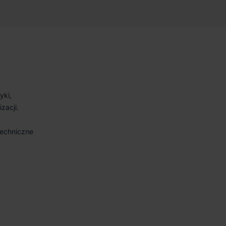
yki,
zacji.
techniczne