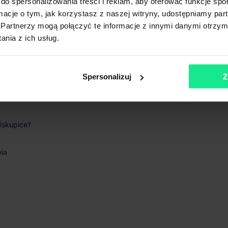
do spersonalizowania treści i reklam, aby oferować funkcje sp
ormacje o tym, jak korzystasz z naszej witryny, udostępniamy p
lnego Śląska
Partnerzy mogą połączyć te informacje z innymi danymi otrzym
nia z ich usług.
i
Spersonalizuj
Z
równo na rynek krajowy, jak i międzynarodowy.
iskupice?
ia