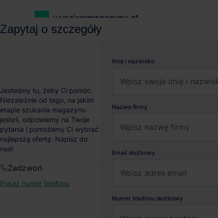
Zapytaj o szczegóły
wynajemmagazynu.pl
Magazyny do wynajęcia
Magazyn Segro
Imię i nazwisko
Magazyn Segro Logisti
Jesteśmy tu, żeby Ci pomóc.
Niezależnie od tego, na jakim
Nazwa firmy
etapie szukania magazynu
Wrocław
, Dolnośląskie
jesteś, odpowiemy na Twoje
pytania i pomożemy Ci wybrać
najlepszą ofertę. Napisz do
nas!
Email służbowy
Zadzwoń
Pokaż numer telefonu
Numer telefonu służbowy