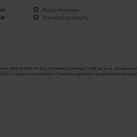
km
Stacja kolejowa
km
Transport publiczny
anowi oferty w myśl art. 66 § 1. Kodeksu Cywilnego. CBRE sp. z o.o. nie odpowia
ię różnić od danych rzeczywistych. Publikacja ogłoszenia nie gwarantuje dostę