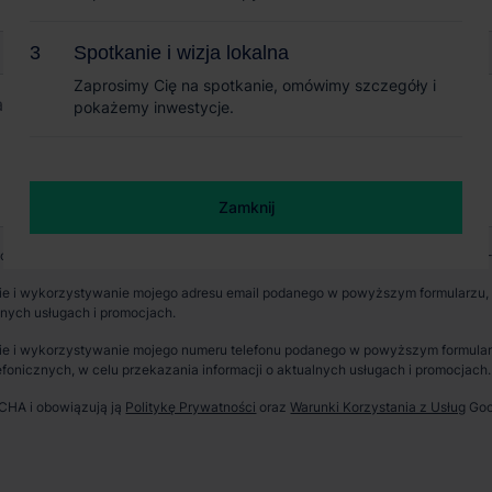
Spotkanie i wizja lokalna
Spotkanie i wizja lokalna
Zaprosimy Cię na spotkanie, omówimy szczegóły i
Zaprosimy Cię na spotkanie, omówimy szczegóły i
pokażemy inwestycje.
pokażemy inwestycje.
Zamknij
Zamknij
wych jest CBRE sp. z o. o. z siedzibą w Warszawie, Rondo Daszyńskiego 1, 00-
e i wykorzystywanie mojego adresu email podanego w powyższym formularzu, p
lnych usługach i promocjach.
erzchnia parku
Dostępność
e i wykorzystywanie mojego numeru telefonu podanego w powyższym formularzu
fonicznych, w celu przekazania informacji o aktualnych usługach i promocjach.
300 m²
Powyżej 6 miesięcy
TCHA i obowiązują ją
Politykę Prywatności
oraz
Warunki Korzystania z Usług
Goo