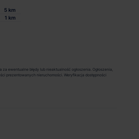
5 km
1 km
da za ewentualne błędy lub nieaktualność ogłoszenia. Ogłoszenia,
pności prezentowanych nieruchomości. Weryfikacja dostępności