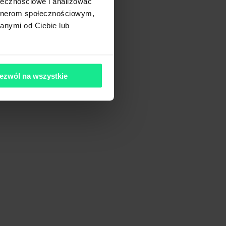
ołecznościowe i analizować
artnerom społecznościowym,
anymi od Ciebie lub
ezwól na wszystkie