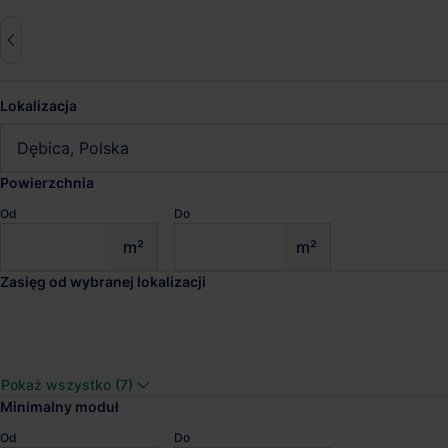
Lokalizacja
Zresetuj wszystko
Dębica, Polska
Powierzchnia
Od
Do
Magazyny do wynajęcia Dębi
m²
m²
Zasięg od wybranej lokalizacji
Sprawdź wyniki wyszukiwania
CTPark Rzeszów
Pokaż wszystko (7)
Dostępna pow.
Lokalizacja
Minimalny moduł
49 394 m²
Rzeszów, Podka
Od
Do