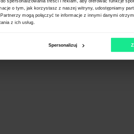
do spersonalizowania treści i reklam, aby oferować funkcje sp
ormacje o tym, jak korzystasz z naszej witryny, udostępniamy p
Partnerzy mogą połączyć te informacje z innymi danymi otrzym
Airport
nia z ich usług.
rpackie
Spersonalizuj
Z
Pokaż na mapie
Porównaj
rpackie
Pokaż na mapie
Porównaj