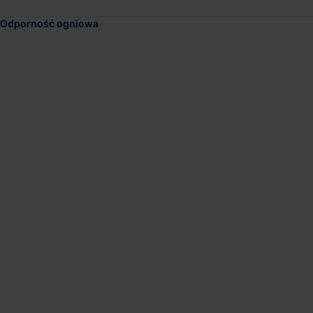
Odporność ogniowa
DL Invest Park Rzes
Dostępna pow.
Lokalizacja
30 000 m²
Rzeszów, Podka
Panattoni Park Tarn
Dostępna pow.
Lokalizacja
21 500 m²
Tarnów, Małopol