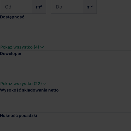
m²
m²
Dostępność
Panattoni Park Rzeszó
Pokaż wszystko (4)
Dostępna pow.
Lokalizacja
Deweloper
40 000 m²
Jasionka, Podka
Pokaż wszystko (22)
Wysokość składowania netto
Panattoni Park Krosn
Dostępna pow.
Lokalizacja
Nośność posadzki
10 000 m²
Miejsce Piastow