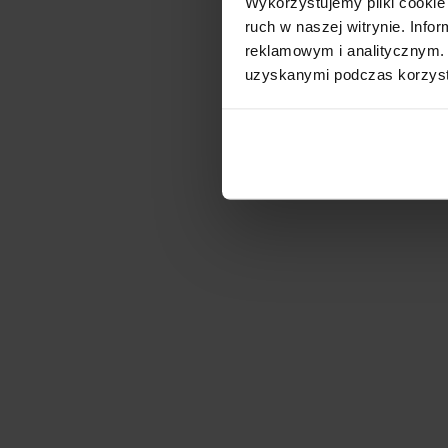
Wykorzystujemy pliki cookie 
ruch w naszej witrynie. Inf
reklamowym i analitycznym. 
Lcube Park Rzeszów 
uzyskanymi podczas korzysta
Dostępna pow.
Lokalizacja
8 800 m²
Jasionka, Podka
MLP Rzeszów
Dostępna pow.
Lokalizacja
51 100 m²
Rzeszów, Podka