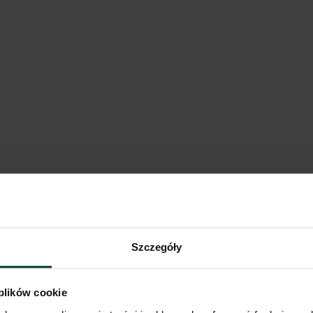
Małopolski
polski, Podkarpackie
Pokaż na mapie
Porównaj
Szczegóły
packie
Pokaż na mapie
Porównaj
 plików cookie