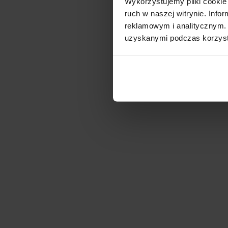
Wykorzystujemy pliki cookie 
ruch w naszej witrynie. Inf
reklamowym i analitycznym. 
MLP Rzeszów
uzyskanymi podczas korzysta
Dostępna pow.
Lokalizacja
51 100 m²
Rzeszów, Podka
7R Park Rzeszów Airp
Dostępna pow.
Lokalizacja
0 m²
Rzeszów, Podka