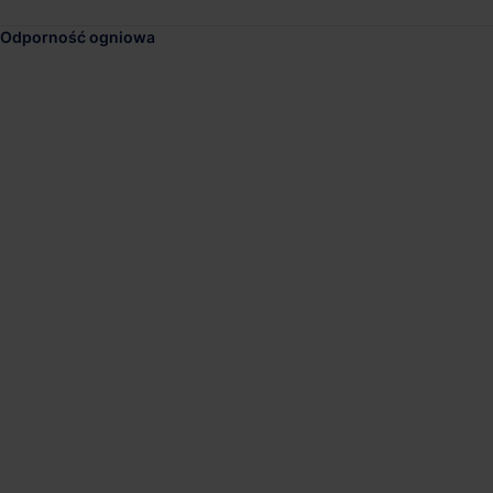
Odporność ogniowa
DL Invest Park Rzes
Dostępna pow.
Lokalizacja
30 000 m²
Rzeszów, Podka
Panattoni Park Rzes
Dostępna pow.
Lokalizacja
83 500 m²
Jasiennik, Podk