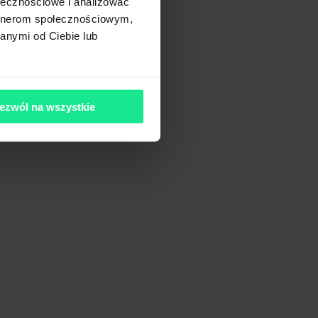
ołecznościowe i analizować
artnerom społecznościowym,
anymi od Ciebie lub
ezwól na wszystkie