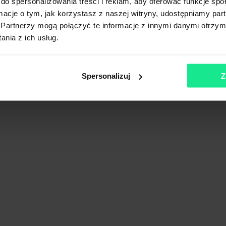
do spersonalizowania treści i reklam, aby oferować funkcje sp
ormacje o tym, jak korzystasz z naszej witryny, udostępniamy p
Partnerzy mogą połączyć te informacje z innymi danymi otrzym
nia z ich usług.
rpackie
Spersonalizuj
Z
Pokaż na mapie
Porównaj
ort I
rpackie
Pokaż na mapie
Porównaj