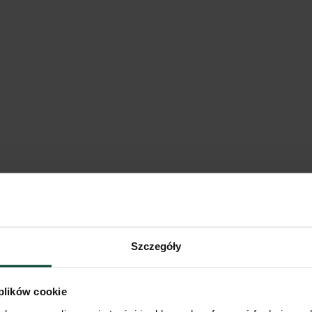
packie
Pokaż na mapie
Porównaj
Airport
Szczegóły
rpackie
Pokaż na mapie
Porównaj
 plików cookie