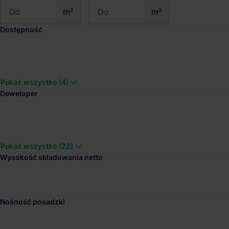
m²
m²
Dostępność
Panattoni Park Rzeszó
Pokaż wszystko (4)
Dostępna pow.
Lokalizacja
Deweloper
40 000 m²
Jasionka, Podka
Pokaż wszystko (22)
Wysokość składowania netto
Panattoni Park Krosn
Dostępna pow.
Lokalizacja
Nośność posadzki
10 000 m²
Miejsce Piastow