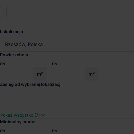
Lokalizacja
Zresetuj wszystko
Rzeszów, Polska
Powierzchnia
Od
Do
Magazyny do wynajęcia Rzes
m²
m²
Zasięg od wybranej lokalizacji
Sprawdź wyniki wyszukiwania
CTPark Rzeszów
Pokaż wszystko (7)
Dostępna pow.
Lokalizacja
Minimalny moduł
49 394 m²
Rzeszów, Podka
Od
Do