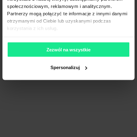
społecznościowym, reklamowym i analitycznym.
Partnerzy mogą połączyć te informacje z innymi danymi
otrzymanymi od Ciebie lub uzyskanymi podczas
korzystania z ich usług.
Zezwól na wszystkie
Spersonalizuj
LOOP Mysłowice
9 644 m²
Dostępna pow.
Mysłowice, Śląskie
Lokalizacja
Porównaj