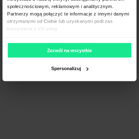
społecznościowym, reklamowym i analitycznym.
Partnerzy mogą połączyć te informacje z innymi danymi
otrzymanymi od Ciebie lub uzyskanymi podczas
korzystania z ich usług.
Zezwól na wszystkie
Spersonalizuj
MDC2 Park Tychy
95 026 m²
Dostępna pow.
Bieruń, Śląskie
Lokalizacja
Porównaj