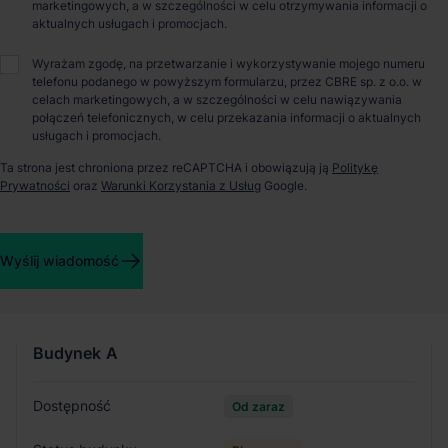
O parku
marketingowych, a w szczególności w celu otrzymywania informacji o
aktualnych usługach i promocjach.
Panattoni Park Kraków VI to nowa inwestycja dewelopera w
Wyrażam zgodę, na przetwarzanie i wykorzystywanie mojego numeru
miejscowości Skawina koło Krakowa o całkowitej powierzchni
telefonu podanego w powyższym formularzu, przez CBRE sp. z o.o. w
16500 mkw. Obiekt znajduje się 1 km od najbliższego
celach marketingowych, a w szczególności w celu nawiązywania
połączeń telefonicznych, w celu przekazania informacji o aktualnych
przystanku komunikacji miejskiej i 4 km od stacji kolejowej
usługach i promocjach.
Skawina Jagielnia. Autostrada A4 znajduje się niecałe 5 km od
parku, a do międzynarodowego lotniska w Krakowie odległość
Ta strona jest chroniona przez reCAPTCHA i obowiązują ją
Politykę
ta wynosi 15 km. Panattoni Park Kraków VI charakteryzuje się
Prywatności
oraz
Warunki Korzystania z Usług
Google.
najwyższym poziomem wykonania powierzchni oraz został
objęty certyfikatem BREAM na poziomie "Very Good".
Wyślij wiadomość
Szczegóły budynków
Budynek
A
Dostępność
Od zaraz