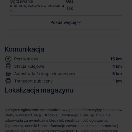
Ogrzewanie
Gaz
Brama wjazdowa z poziomu
Tak
0
Pokaż więcej
Komunikacja
Port lotniczy
15 km
Stacja kolejowa
4 km
Autostrada / droga ekspresowa
5 km
Transport publiczny
1 km
Lokalizacja magazynu
Niniejsze ogłoszenie ma charakter wyłącznie informacyjny i nie stanowi
oferty w myśl art. 66 § 1. Kodeksu Cywilnego. CBRE sp. z o.o. nie
odpowiada za ewentualne błędy lub nieaktualność ogłoszenia.
Ogłoszenia, cenniki i inne informacje zawarte na stronie internetowej
mogą się różnić od danych rzeczywistych. Publikacja ogłoszenia nie