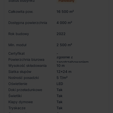
Status budynku
Planowany
Całkowita pow.
16 500 m²
Dostępna powierzchnia
4 000 m²
Rok budowy
2022
Min. moduł
2 500 m²
Certyfikat
-
zgodnie z
Powierzchnia biurowa
zapotrzebowaniem
Wysokość składowania
10 m
Siatka słupów
12x24 m
Nośność posadzki
5 T/m²
Oświetlenie
LED
Doki przeładunkowe
Tak
Świetliki
Tak
Klapy dymowe
Tak
Tryskacze
Tak