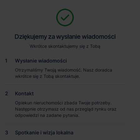
Zapytaj o szczegóły
Jesteśmy tu, żeby Ci pomóc. Niezależnie od tego, na jakim etapie
szukania magazynu jesteś, odpowiemy na Twoje pytania i
Powrót
Dziękujemy za wysłanie wiadomości
Dziękujemy za wysłanie wiadomości
pomożemy Ci wybrać najlepszą ofertę. Napisz do nas!
Zadzwoń
1
/1
Wkrótce skontaktujemy się z Tobą
Wkrótce skontaktujemy się z Tobą
Pokaż numer telefonu
Wysłanie wiadomości
Wysłanie wiadomości
Otrzymaliśmy Twoją wiadomość. Nasz doradca
Otrzymaliśmy Twoją wiadomość. Nasz doradca
wkrótce się z Tobą skontaktuje.
wkrótce się z Tobą skontaktuje.
Imię i nazwisko
Kontakt
Kontakt
Opiekun nieruchomości zbada Twoje potrzeby.
Opiekun nieruchomości zbada Twoje potrzeby.
Nazwa firmy
Następnie otrzymasz od nas przegląd rynku oraz
Następnie otrzymasz od nas przegląd rynku oraz
odpowiedzi na zadane pytania.
odpowiedzi na zadane pytania.
Spotkanie i wizja lokalna
Spotkanie i wizja lokalna
Email służbowy
Magazyn Panattoni Park Kraków VI