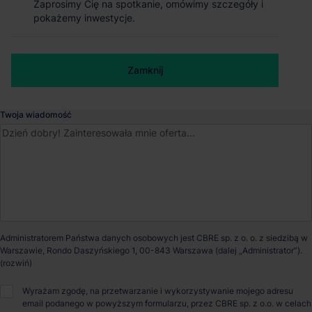
Zaprosimy Cię na spotkanie, omówimy szczegóły i
Zaprosimy Cię na spotkanie, omówimy szczegóły i
pokażemy inwestycje.
pokażemy inwestycje.
Skawina
, Małopolskie
Numer telefonu służbowy
Dostępna powierzchnia
4 000 m²
Zamknij
Zamknij
Powierzchnia parku
16 500 m²
Twoja wiadomość
Dostępność
Od zaraz
Opiekun nieruchomości
Administratorem Państwa danych osobowych jest CBRE sp. z o. o. z siedzibą w
Warszawie, Rondo Daszyńskiego 1, 00-843 Warszawa (dalej „Administrator”).
Bartosz Szlęzak
Wyrażam zgodę, na przetwarzanie i wykorzystywanie mojego adresu
email podanego w powyższym formularzu, przez CBRE sp. z o.o. w celach