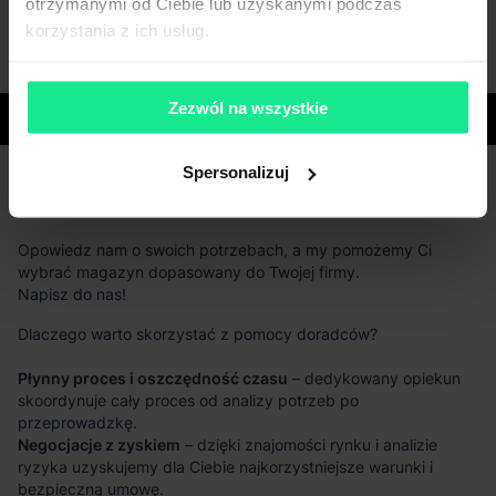
otrzymanymi od Ciebie lub uzyskanymi podczas
korzystania z ich usług.
Zezwól na wszystkie
Województwa
Spersonalizuj
Masz pytania dotyczące oferty?
Opowiedz nam o swoich potrzebach, a my pomożemy Ci
wybrać magazyn dopasowany do Twojej firmy.
Napisz do nas!
Dlaczego warto skorzystać z pomocy doradców?
Płynny proces i oszczędność czasu
– dedykowany opiekun
skoordynuje cały proces od analizy potrzeb po
przeprowadzkę.
Negocjacje z zyskiem
– dzięki znajomości rynku i analizie
ryzyka uzyskujemy dla Ciebie najkorzystniejsze warunki i
bezpieczną umowę.