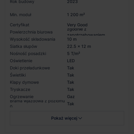
Rok budowy
2023
Min. moduł
1 200 m²
Certyfikat
Very Good
zgodnie z
Powierzchnia biurowa
zapotrzebowaniem
Wysokość składowania
10 m
Siatka słupów
22.5 x 12 m
Nośność posadzki
5 T/m²
Oświetlenie
LED
Doki przeładunkowe
Tak
Świetliki
Tak
Klapy dymowe
Tak
Tryskacze
Tak
Ogrzewanie
Gaz
Brama wjazdowa z poziomu
Tak
0
Pokaż więcej