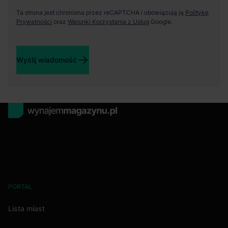
Ta strona jest chroniona przez reCAPTCHA i obowiązują ją
Politykę
Prywatności
oraz
Warunki Korzystania z Usług
Google.
Wyślij wiadomość
PORTAL
Lista miast