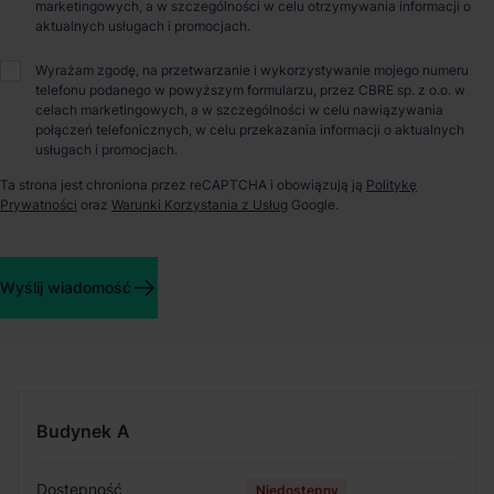
marketingowych, a w szczególności w celu otrzymywania informacji o
aktualnych usługach i promocjach.
O parku
Wyrażam zgodę, na przetwarzanie i wykorzystywanie mojego numeru
telefonu podanego w powyższym formularzu, przez CBRE sp. z o.o. w
Panattoni City Logistics Kraków I to nowoczesny projekt
celach marketingowych, a w szczególności w celu nawiązywania
dewelopera na rynku krakowskim, oferujący 36 500 m²
połączeń telefonicznych, w celu przekazania informacji o aktualnych
usługach i promocjach.
nowoczesnej powierzchni magazynowej we wschodniej części
miasta, zaledwie 6 min drogi od Węzła Nowa Huta. Odległość
Ta strona jest chroniona przez reCAPTCHA i obowiązują ją
Politykę
do najbliższej drogi ekspresowej wynosi 4 km, a do stacji
Prywatności
oraz
Warunki Korzystania z Usług
Google.
kolejowej niecałe 9 km. Standard wykonania powierzchni
Panattoni to certyfikat BREAM na poziomie "Very Good"
świadczący o energooszczędnych i proekologicznych
rozwiązaniach zastosowanych w parku.
Wyślij wiadomość
Szczegóły budynków
Budynek
A
Dostępność
Niedostępny