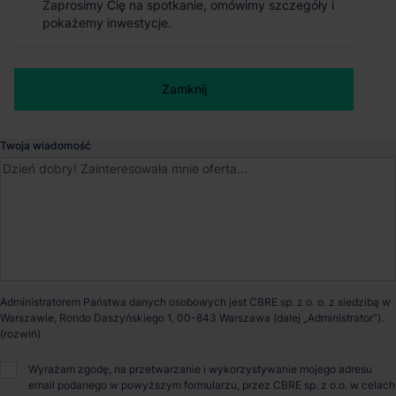
Zaprosimy Cię na spotkanie, omówimy szczegóły i
Zaprosimy Cię na spotkanie, omówimy szczegóły i
Kraków
, Małopolskie
pokażemy inwestycje.
pokażemy inwestycje.
Numer telefonu służbowy
Dostępna powierzchnia
0 m²
Zamknij
Zamknij
Powierzchnia parku
36 500 m²
Twoja wiadomość
Dostępność
Niedostępny
Certyfikat
BREEAM
Opiekun nieruchomości
Administratorem Państwa danych osobowych jest CBRE sp. z o. o. z siedzibą w
Warszawie, Rondo Daszyńskiego 1, 00-843 Warszawa (dalej „Administrator”).
Bartosz Szlęzak
Wyrażam zgodę, na przetwarzanie i wykorzystywanie mojego adresu
email podanego w powyższym formularzu, przez CBRE sp. z o.o. w celach