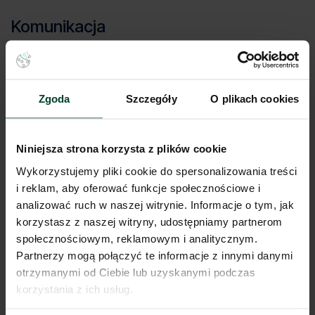
Komunikacja
Port lotniczy
36 km
Stacja kolejowa
9 km
Autostrada / droga ekspresowa
4 km
Zgoda
Szczegóły
O plikach cookies
Transport publiczny
< 1 km
Lokalizacja magazynu
Niniejsza strona korzysta z plików cookie
Wykorzystujemy pliki cookie do spersonalizowania treści
Niniejsze ogłoszenie ma charakter wyłącznie informacyjny i nie stanowi
oferty w myśl art. 66 § 1. Kodeksu Cywilnego. CBRE sp. z o.o. nie
i reklam, aby oferować funkcje społecznościowe i
odpowiada za ewentualne błędy lub nieaktualność ogłoszenia.
analizować ruch w naszej witrynie. Informacje o tym, jak
Ogłoszenia, cenniki i inne informacje zawarte na stronie internetowej
korzystasz z naszej witryny, udostępniamy partnerom
mogą się różnić od danych rzeczywistych. Publikacja ogłoszenia nie
gwarantuje dostępności prezentowanych nieruchomości. Weryfikacja
społecznościowym, reklamowym i analitycznym.
dostępności odbywa się po wysłaniu formularza kontaktowego.
Partnerzy mogą połączyć te informacje z innymi danymi
otrzymanymi od Ciebie lub uzyskanymi podczas
korzystania z ich usług.