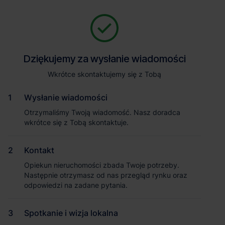
Zapytaj o szczegóły
Jesteśmy tu, żeby Ci pomóc. Niezależnie od tego, na jakim etapie
szukania magazynu jesteś, odpowiemy na Twoje pytania i
Powrót
Dziękujemy za wysłanie wiadomości
Dziękujemy za wysłanie wiadomości
pomożemy Ci wybrać najlepszą ofertę. Napisz do nas!
Zadzwoń
1
/1
Wkrótce skontaktujemy się z Tobą
Wkrótce skontaktujemy się z Tobą
Pokaż numer telefonu
Wysłanie wiadomości
Wysłanie wiadomości
Otrzymaliśmy Twoją wiadomość. Nasz doradca
Otrzymaliśmy Twoją wiadomość. Nasz doradca
wkrótce się z Tobą skontaktuje.
wkrótce się z Tobą skontaktuje.
Imię i nazwisko
Kontakt
Kontakt
Opiekun nieruchomości zbada Twoje potrzeby.
Opiekun nieruchomości zbada Twoje potrzeby.
Nazwa firmy
Następnie otrzymasz od nas przegląd rynku oraz
Następnie otrzymasz od nas przegląd rynku oraz
odpowiedzi na zadane pytania.
odpowiedzi na zadane pytania.
Magazyn Panattoni City Logistics
Kraków I
Spotkanie i wizja lokalna
Spotkanie i wizja lokalna
Email służbowy