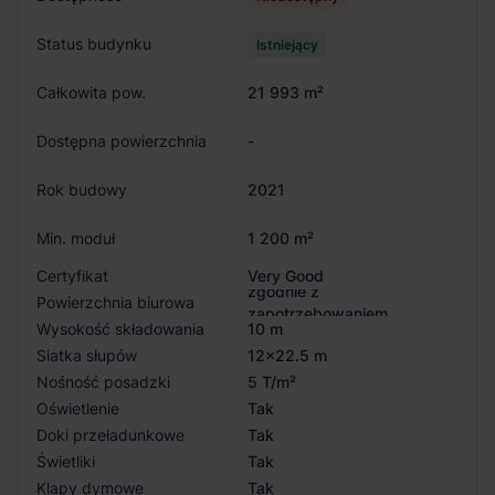
Status budynku
Istniejący
Całkowita pow.
21 993 m²
Dostępna powierzchnia
-
Rok budowy
2021
Min. moduł
1 200 m²
Certyfikat
Very Good
zgodnie z
Powierzchnia biurowa
zapotrzebowaniem
Wysokość składowania
10 m
Siatka słupów
12x22.5 m
Nośność posadzki
5 T/m²
Oświetlenie
Tak
Doki przeładunkowe
Tak
Świetliki
Tak
Klapy dymowe
Tak