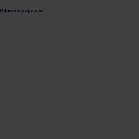
Odporność ogniowa
1
...
4
5