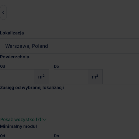
Lokalizacja
Zresetuj wszystko
Warszawa, Poland
Powierzchnia
Od
Do
Magazyny do wynajęcia War
m²
m²
Zasięg od wybranej lokalizacji
Sprawdź wyniki wyszukiwania
Mapletree Kalwaria II
Pokaż wszystko (7)
Dostępna pow.
Lokalizacja
Minimalny moduł
5 619 m²
Łubna, Mazowie
Od
Do