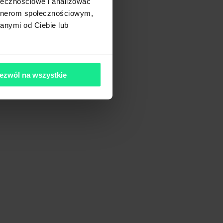
ołecznościowe i analizować
artnerom społecznościowym,
anymi od Ciebie lub
ezwól na wszystkie