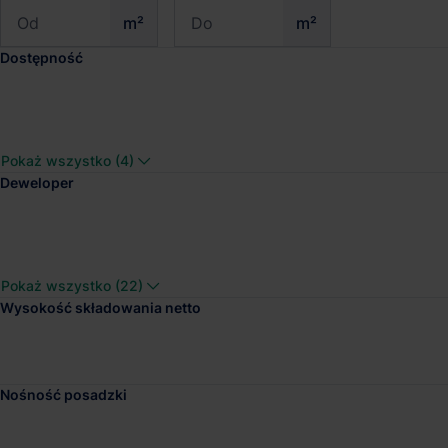
m²
m²
Dostępność
Logicor Piaseczno
Pokaż wszystko (4)
Dostępna pow.
Lokalizacja
Deweloper
34 489 m²
Piaseczno, Maz
Pokaż wszystko (22)
Wysokość składowania netto
Logistics Point Raszy
Dostępna pow.
Lokalizacja
Nośność posadzki
12 367 m²
Warszawa, Maz