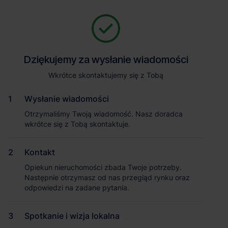
Zapytaj o szczegóły
Jesteśmy tu, żeby Ci pomóc. Niezależnie od tego, na jakim etapie
szukania magazynu jesteś, odpowiemy na Twoje pytania i
Powrót
Dziękujemy za wysłanie wiadomości
Dziękujemy za wysłanie wiadomości
pomożemy Ci wybrać najlepszą ofertę. Napisz do nas!
Zadzwoń
1
/2
Wkrótce skontaktujemy się z Tobą
Wkrótce skontaktujemy się z Tobą
Pokaż numer telefonu
Wysłanie wiadomości
Wysłanie wiadomości
Otrzymaliśmy Twoją wiadomość. Nasz doradca
Otrzymaliśmy Twoją wiadomość. Nasz doradca
wkrótce się z Tobą skontaktuje.
wkrótce się z Tobą skontaktuje.
Imię i nazwisko
Kontakt
Kontakt
Opiekun nieruchomości zbada Twoje potrzeby.
Opiekun nieruchomości zbada Twoje potrzeby.
Nazwa firmy
Następnie otrzymasz od nas przegląd rynku oraz
Następnie otrzymasz od nas przegląd rynku oraz
odpowiedzi na zadane pytania.
odpowiedzi na zadane pytania.
Spotkanie i wizja lokalna
Spotkanie i wizja lokalna
Email służbowy