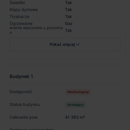
Świetliki
Tak
Klapy dymowe
Tak
Tryskacze
Tak
Ogrzewanie
Gaz
Brama wjazdowa z poziomu
Tak
0
Pokaż więcej
Budynek
1
Dostępność
Niedostępny
Status budynku
Istniejący
Całkowita pow.
41 383 m²
Dostępna powierzchnia
-