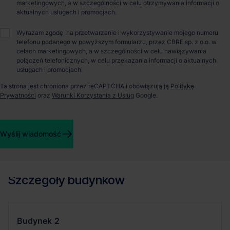
Patryk Romanowski
marketingowych, a w szczególności w celu otrzymywania informacji o
aktualnych usługach i promocjach.
Wyrażam zgodę, na przetwarzanie i wykorzystywanie mojego numeru
O parku
telefonu podanego w powyższym formularzu, przez CBRE sp. z o.o. w
celach marketingowych, a w szczególności w celu nawiązywania
połączeń telefonicznych, w celu przekazania informacji o aktualnych
Park P3 Grodzisk oferuje prawie 70,000 mkw. powierzchni
usługach i promocjach.
magazynowo-biurowej w ramach czterech hal. Park położony
Ta strona jest chroniona przez reCAPTCHA i obowiązują ją
Politykę
jest w sąsiedztwie autostrady A2. Dwie z hal dostosowane są
Prywatności
oraz
Warunki Korzystania z Usług
Google.
do wysokiego składowania. Jedna z hal to specjalistyczny
budynek cross-dock na potrzeby działalności logistycznej.
Drugi budynek jest przygotowany do montażu instalacji
kontroli temperatury. Inwestycja również jest wyposażona w
Wyślij wiadomość
214 miejsc parkingowych dla samochodów osobowych oraz 65
dla samochodów ciężarowych typu TIR.
Szczegóły budynków
Budynek
2