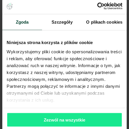
Wysokość składowania
10 m
Siatka słupów
12x22,5 m
Nośność posadzki
5 T/m²
Oświetlenie
Tak
Zgoda
Szczegóły
O plikach cookies
Doki przeładunkowe
Tak
Świetliki
Tak
Klapy dymowe
Tak
Niniejsza strona korzysta z plików cookie
Tryskacze
Tak
Wykorzystujemy pliki cookie do spersonalizowania treści
Ogrzewanie
Gaz
i reklam, aby oferować funkcje społecznościowe i
Brama wjazdowa z poziomu
Tak
analizować ruch w naszej witrynie. Informacje o tym, jak
0
korzystasz z naszej witryny, udostępniamy partnerom
Pokaż więcej
społecznościowym, reklamowym i analitycznym.
Partnerzy mogą połączyć te informacje z innymi danymi
otrzymanymi od Ciebie lub uzyskanymi podczas
korzystania z ich usług.
Komunikacja
Port lotniczy
34 km
Stacja kolejowa
5 km
Zezwól na wszystkie
Autostrada / droga ekspresowa
2 km