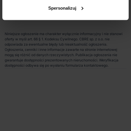
Transport publiczny
5 km
Spersonalizuj
Lokalizacja magazynu
Niniejsze ogłoszenie ma charakter wyłącznie informacyjny i nie stanowi
oferty w myśl art. 66 § 1. Kodeksu Cywilnego. CBRE sp. z o.o. nie
odpowiada za ewentualne błędy lub nieaktualność ogłoszenia.
Ogłoszenia, cenniki i inne informacje zawarte na stronie internetowej
mogą się różnić od danych rzeczywistych. Publikacja ogłoszenia nie
gwarantuje dostępności prezentowanych nieruchomości. Weryfikacja
dostępności odbywa się po wysłaniu formularza kontaktowego.