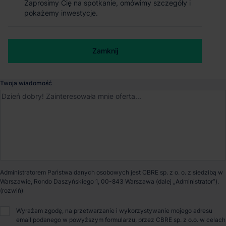
Zaprosimy Cię na spotkanie, omówimy szczegóły i
Zaprosimy Cię na spotkanie, omówimy szczegóły i
Magazyn P3 Grodzisk
pokażemy inwestycje.
pokażemy inwestycje.
Grodzisk Mazowiecki
, Mazowieckie
Numer telefonu służbowy
Zamknij
Zamknij
Dostępna powierzchnia
0 m²
Twoja wiadomość
Powierzchnia parku
69 005 m²
Dostępność
Niedostępny
Certyfikat
BREEAM
Administratorem Państwa danych osobowych jest CBRE sp. z o. o. z siedzibą w
Warszawie, Rondo Daszyńskiego 1, 00-843 Warszawa (dalej „Administrator”).
Opiekun nieruchomości
Wyrażam zgodę, na przetwarzanie i wykorzystywanie mojego adresu
email podanego w powyższym formularzu, przez CBRE sp. z o.o. w celach