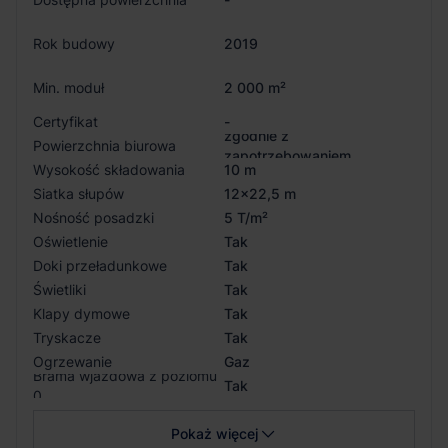
Rok budowy
2019
Min. moduł
2 000 m²
Certyfikat
-
zgodnie z
Powierzchnia biurowa
zapotrzebowaniem
Wysokość składowania
10 m
Siatka słupów
12x22,5 m
Nośność posadzki
5 T/m²
Oświetlenie
Tak
Doki przeładunkowe
Tak
Świetliki
Tak
Klapy dymowe
Tak
Tryskacze
Tak
Ogrzewanie
Gaz
Brama wjazdowa z poziomu
Tak
0
Pokaż więcej