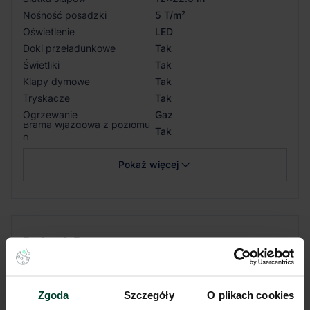
Nośność posadzki
5 T/m²
Oświetlenie
LED
Doki przeładunkowe
Tak
Świetliki
Tak
Klapy dymowe
Tak
Tryskacze
Tak
Ogrzewanie
Gaz
Brama wjazdowa z poziomu
Tak
0
Pokaż więcej
Budynek
B
Dostępność
Niedostępny
Zgoda
Szczegóły
O plikach cookies
Status budynku
Istniejący