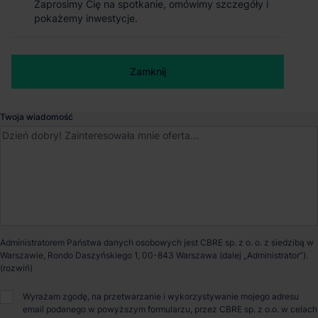
Ołtarzew
, Mazowieckie
Zaprosimy Cię na spotkanie, omówimy szczegóły i
Zaprosimy Cię na spotkanie, omówimy szczegóły i
pokażemy inwestycje.
pokażemy inwestycje.
Dostępna powierzchnia
13 055 m²
Numer telefonu służbowy
Zamknij
Zamknij
Powierzchnia parku
77 941 m²
Twoja wiadomość
Dostępność
Od zaraz
Opiekun nieruchomości
Administratorem Państwa danych osobowych jest CBRE sp. z o. o. z siedzibą w
Patryk Romanowski
Warszawie, Rondo Daszyńskiego 1, 00-843 Warszawa (dalej „Administrator”).
Wyrażam zgodę, na przetwarzanie i wykorzystywanie mojego adresu
O parku
email podanego w powyższym formularzu, przez CBRE sp. z o.o. w celach