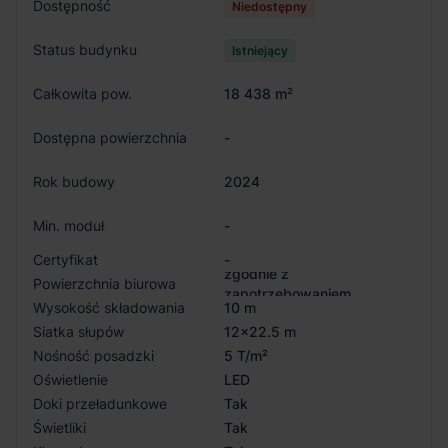
Dostępność
Niedostępny
Status budynku
Istniejący
Całkowita pow.
18 438 m²
Dostępna powierzchnia
-
Rok budowy
2024
Min. moduł
-
Certyfikat
-
zgodnie z
Powierzchnia biurowa
zapotrzebowaniem
Wysokość składowania
10 m
Siatka słupów
12x22.5 m
Nośność posadzki
5 T/m²
Oświetlenie
LED
Doki przeładunkowe
Tak
Świetliki
Tak