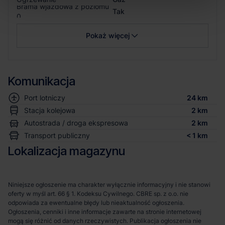
Brama wjazdowa z poziomu
Tak
0
Pokaż więcej
Komunikacja
Port lotniczy
24 km
Stacja kolejowa
2 km
Autostrada / droga ekspresowa
2 km
Transport publiczny
< 1 km
Lokalizacja magazynu
Niniejsze ogłoszenie ma charakter wyłącznie informacyjny i nie stanowi
oferty w myśl art. 66 § 1. Kodeksu Cywilnego. CBRE sp. z o.o. nie
odpowiada za ewentualne błędy lub nieaktualność ogłoszenia.
Ogłoszenia, cenniki i inne informacje zawarte na stronie internetowej
mogą się różnić od danych rzeczywistych. Publikacja ogłoszenia nie