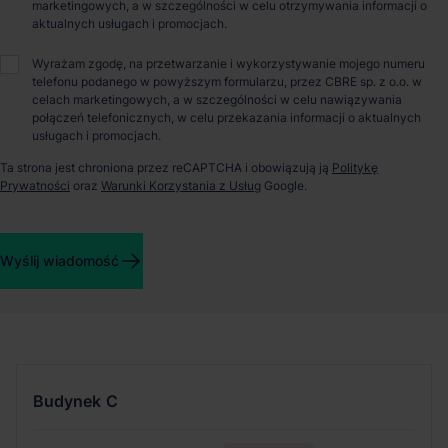
marketingowych, a w szczególności w celu otrzymywania informacji o
aktualnych usługach i promocjach.
Hillwood Ożarów III to centrum magazynowe zlokalizowane tuż
przy drodze krajowej nr 92 i w bezpośrednim sąsiedztwie
Wyrażam zgodę, na przetwarzanie i wykorzystywanie mojego numeru
autostrady A2, co gwarantuje sprawną komunikację z
telefonu podanego w powyższym formularzu, przez CBRE sp. z o.o. w
Warszawą, Łodzią i Poznaniem. Ponadto, odległość od lotniska
celach marketingowych, a w szczególności w celu nawiązywania
Chopina wynosi zaledwie 24 km, a do centrum Warszawy jest
połączeń telefonicznych, w celu przekazania informacji o aktualnych
tylko 15km. W pobliżu parku znajdują się przystanku
usługach i promocjach.
komunikacji miejskiej, lokale usługowe i powierzchnie
przemysłowe. Hillwood Ożarów III to nowoczesne powierzchnie
Ta strona jest chroniona przez reCAPTCHA i obowiązują ją
Politykę
Prywatności
oraz
Warunki Korzystania z Usług
Google.
magazynowe klasy "A", które można dopasować do potrzeb
Twojego przedsiębiorstwa. Wyposażone w oświetlenie LED,
instalacje tryskaczową typu ESFR K360, posadzkę bezpyłową,
oferują obszerny parking dla samochodów osobowych i
Wyślij wiadomość
ciężarowych.
Szczegóły budynków
Budynek
C