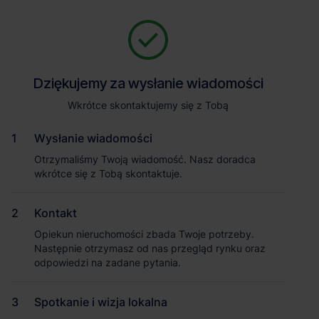
Zapytaj o szczegóły
Jesteśmy tu, żeby Ci pomóc. Niezależnie od tego, na jakim etapie
szukania magazynu jesteś, odpowiemy na Twoje pytania i
Powrót
Dziękujemy za wysłanie wiadomości
Dziękujemy za wysłanie wiadomości
pomożemy Ci wybrać najlepszą ofertę. Napisz do nas!
Zadzwoń
1
/1
Wkrótce skontaktujemy się z Tobą
Wkrótce skontaktujemy się z Tobą
Pokaż numer telefonu
Wysłanie wiadomości
Wysłanie wiadomości
Otrzymaliśmy Twoją wiadomość. Nasz doradca
Otrzymaliśmy Twoją wiadomość. Nasz doradca
wkrótce się z Tobą skontaktuje.
wkrótce się z Tobą skontaktuje.
Imię i nazwisko
Kontakt
Kontakt
Opiekun nieruchomości zbada Twoje potrzeby.
Opiekun nieruchomości zbada Twoje potrzeby.
Nazwa firmy
Następnie otrzymasz od nas przegląd rynku oraz
Następnie otrzymasz od nas przegląd rynku oraz
odpowiedzi na zadane pytania.
odpowiedzi na zadane pytania.
Magazyn Hillwood Ożarów III
Spotkanie i wizja lokalna
Spotkanie i wizja lokalna
Email służbowy