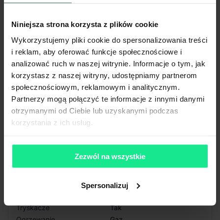
Całkowita pow.
17 161 m²
Niniejsza strona korzysta z plików cookie
Wykorzystujemy pliki cookie do spersonalizowania treści
Dostępna powierzchnia
-
i reklam, aby oferować funkcje społecznościowe i
Rok budowy
2024
analizować ruch w naszej witrynie. Informacje o tym, jak
korzystasz z naszej witryny, udostępniamy partnerom
Min. moduł
-
społecznościowym, reklamowym i analitycznym.
Partnerzy mogą połączyć te informacje z innymi danymi
Certyfikat
-
zgodnie z
otrzymanymi od Ciebie lub uzyskanymi podczas
Powierzchnia biurowa
zapotrzebowaniem
korzystania z ich usług.
Wysokość składowania
10 m
Siatka słupów
12x22.5 m
Nośność posadzki
5 T/m²
Zezwól na wszystkie
Oświetlenie
LED
Doki przeładunkowe
Tak
Świetliki
Tak
Spersonalizuj
Klapy dymowe
Tak
Tryskacze
Tak
Ogrzewanie
Gaz