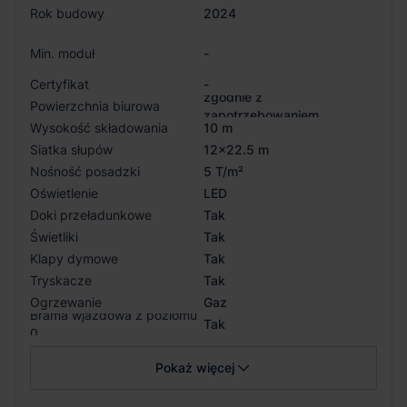
Rok budowy
2024
Min. moduł
-
Certyfikat
-
zgodnie z
Powierzchnia biurowa
zapotrzebowaniem
Wysokość składowania
10 m
Siatka słupów
12x22.5 m
Nośność posadzki
5 T/m²
Oświetlenie
LED
Doki przeładunkowe
Tak
Świetliki
Tak
Klapy dymowe
Tak
Tryskacze
Tak
Ogrzewanie
Gaz
Brama wjazdowa z poziomu
Tak
0
Pokaż więcej