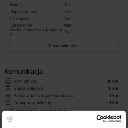
Świetliki
Tak
Klapy dymowe
Tak
Tryskacze
Tak
Ogrzewanie
Gaz
Brama wjazdowa z poziomu
Tak
0
Pokaż więcej
Komunikacja
Port lotniczy
30 km
Stacja kolejowa
10 km
Autostrada / droga ekspresowa
1 km
Transport publiczny
< 1 km
Lokalizacja magazynu