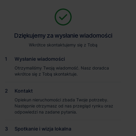
Zapytaj o szczegóły
Jesteśmy tu, żeby Ci pomóc. Niezależnie od tego, na jakim etapie
szukania magazynu jesteś, odpowiemy na Twoje pytania i
Powrót
Dziękujemy za wysłanie wiadomości
Dziękujemy za wysłanie wiadomości
pomożemy Ci wybrać najlepszą ofertę. Napisz do nas!
Zadzwoń
1
/1
Wkrótce skontaktujemy się z Tobą
Wkrótce skontaktujemy się z Tobą
Pokaż numer telefonu
Wysłanie wiadomości
Wysłanie wiadomości
Otrzymaliśmy Twoją wiadomość. Nasz doradca
Otrzymaliśmy Twoją wiadomość. Nasz doradca
wkrótce się z Tobą skontaktuje.
wkrótce się z Tobą skontaktuje.
Imię i nazwisko
Kontakt
Kontakt
Opiekun nieruchomości zbada Twoje potrzeby.
Opiekun nieruchomości zbada Twoje potrzeby.
Nazwa firmy
Następnie otrzymasz od nas przegląd rynku oraz
Następnie otrzymasz od nas przegląd rynku oraz
odpowiedzi na zadane pytania.
odpowiedzi na zadane pytania.
Spotkanie i wizja lokalna
Spotkanie i wizja lokalna
Email służbowy
Magazyn Panattoni Park Nadarzyn