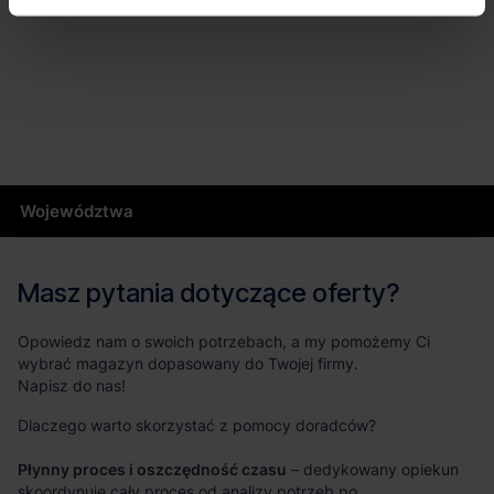
Województwa
Masz pytania dotyczące oferty?
Opowiedz nam o swoich potrzebach, a my pomożemy Ci
wybrać magazyn dopasowany do Twojej firmy.
Napisz do nas!
Dlaczego warto skorzystać z pomocy doradców?
Płynny proces i oszczędność czasu
– dedykowany opiekun
skoordynuje cały proces od analizy potrzeb po