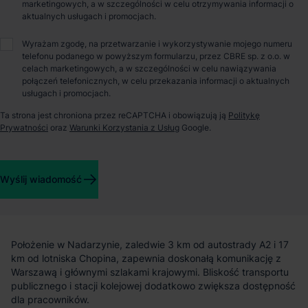
O parku
marketingowych, a w szczególności w celu otrzymywania informacji o
aktualnych usługach i promocjach.
Magazyn do wynajęcia – Panattoni Park Nadarzyn II
Wyrażam zgodę, na przetwarzanie i wykorzystywanie mojego numeru
telefonu podanego w powyższym formularzu, przez CBRE sp. z o.o. w
celach marketingowych, a w szczególności w celu nawiązywania
Panattoni Park Nadarzyn II to nowoczesny kompleks
połączeń telefonicznych, w celu przekazania informacji o aktualnych
magazynowy klasy A, zlokalizowany tuż przy trasie S8 i węźle
usługach i promocjach.
Paszków. Całkowita powierzchnia parku wynosi 90 954 m², z
Ta strona jest chroniona przez reCAPTCHA i obowiązują ją
Politykę
czego 60 580 m² jest obecnie dostępne do wynajęcia.
Prywatności
oraz
Warunki Korzystania z Usług
Google.
Inwestycja obejmuje dwie hale – jedna już funkcjonuje, druga
jest w trakcie realizacji – obie zaprojektowane z myślą o
elastycznym dopasowaniu do potrzeb przyszłych najemców.
Wyślij wiadomość
Lokalizacja i dostępność
Położenie w Nadarzynie, zaledwie 3 km od autostrady A2 i 17
km od lotniska Chopina, zapewnia doskonałą komunikację z
Warszawą i głównymi szlakami krajowymi. Bliskość transportu
publicznego i stacji kolejowej dodatkowo zwiększa dostępność
dla pracowników.