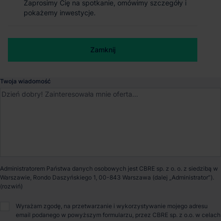
Zaprosimy Cię na spotkanie, omówimy szczegóły i
Zaprosimy Cię na spotkanie, omówimy szczegóły i
pokażemy inwestycje.
pokażemy inwestycje.
Urzut
, Mazowieckie
Numer telefonu służbowy
Dostępna powierzchnia
0 m²
Zamknij
Zamknij
Powierzchnia parku
54 432 m²
Twoja wiadomość
Dostępność
Niedostępny
Opiekun nieruchomości
Administratorem Państwa danych osobowych jest CBRE sp. z o. o. z siedzibą w
Warszawie, Rondo Daszyńskiego 1, 00-843 Warszawa (dalej „Administrator”).
Maciej Gierak
Wyrażam zgodę, na przetwarzanie i wykorzystywanie mojego adresu
email podanego w powyższym formularzu, przez CBRE sp. z o.o. w celach