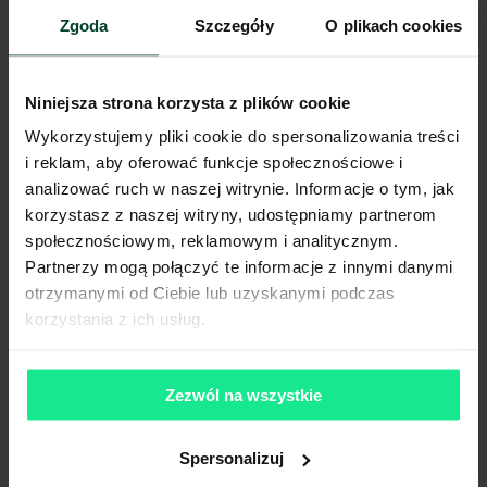
Niniejsze ogłoszenie ma charakter wyłącznie informacyjny i nie stanowi
Zgoda
Szczegóły
O plikach cookies
oferty w myśl art. 66 § 1. Kodeksu Cywilnego. CBRE sp. z o.o. nie
odpowiada za ewentualne błędy lub nieaktualność ogłoszenia.
Ogłoszenia, cenniki i inne informacje zawarte na stronie internetowej
mogą się różnić od danych rzeczywistych. Publikacja ogłoszenia nie
Niniejsza strona korzysta z plików cookie
gwarantuje dostępności prezentowanych nieruchomości. Weryfikacja
dostępności odbywa się po wysłaniu formularza kontaktowego.
Wykorzystujemy pliki cookie do spersonalizowania treści
i reklam, aby oferować funkcje społecznościowe i
analizować ruch w naszej witrynie. Informacje o tym, jak
korzystasz z naszej witryny, udostępniamy partnerom
społecznościowym, reklamowym i analitycznym.
Partnerzy mogą połączyć te informacje z innymi danymi
otrzymanymi od Ciebie lub uzyskanymi podczas
korzystania z ich usług.
Zezwól na wszystkie
Spersonalizuj