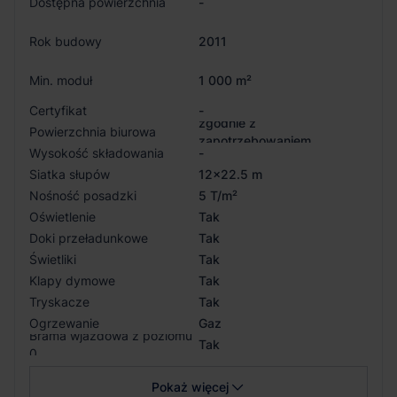
Dostępna powierzchnia
-
Rok budowy
2011
Min. moduł
1 000 m²
Certyfikat
-
zgodnie z
Powierzchnia biurowa
zapotrzebowaniem
Wysokość składowania
-
Siatka słupów
12x22.5 m
Nośność posadzki
5 T/m²
Oświetlenie
Tak
Doki przeładunkowe
Tak
Świetliki
Tak
Klapy dymowe
Tak
Tryskacze
Tak
Ogrzewanie
Gaz
Brama wjazdowa z poziomu
Tak
0
Pokaż więcej