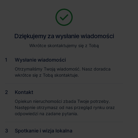
Zapytaj o szczegóły
Jesteśmy tu, żeby Ci pomóc. Niezależnie od tego, na jakim etapie
szukania magazynu jesteś, odpowiemy na Twoje pytania i
Powrót
Dziękujemy za wysłanie wiadomości
Dziękujemy za wysłanie wiadomości
pomożemy Ci wybrać najlepszą ofertę. Napisz do nas!
Zadzwoń
1
/2
Wkrótce skontaktujemy się z Tobą
Wkrótce skontaktujemy się z Tobą
Pokaż numer telefonu
Wysłanie wiadomości
Wysłanie wiadomości
Otrzymaliśmy Twoją wiadomość. Nasz doradca
Otrzymaliśmy Twoją wiadomość. Nasz doradca
wkrótce się z Tobą skontaktuje.
wkrótce się z Tobą skontaktuje.
Imię i nazwisko
Kontakt
Kontakt
Opiekun nieruchomości zbada Twoje potrzeby.
Opiekun nieruchomości zbada Twoje potrzeby.
Nazwa firmy
Następnie otrzymasz od nas przegląd rynku oraz
Następnie otrzymasz od nas przegląd rynku oraz
odpowiedzi na zadane pytania.
odpowiedzi na zadane pytania.
Spotkanie i wizja lokalna
Spotkanie i wizja lokalna
Email służbowy