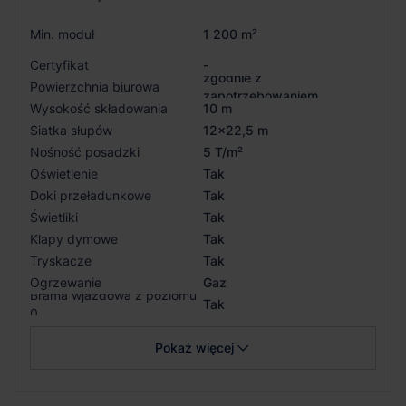
Min. moduł
1 200 m²
Certyfikat
-
zgodnie z
Powierzchnia biurowa
zapotrzebowaniem
Wysokość składowania
10 m
Siatka słupów
12x22,5 m
Nośność posadzki
5 T/m²
Oświetlenie
Tak
Doki przeładunkowe
Tak
Świetliki
Tak
Klapy dymowe
Tak
Tryskacze
Tak
Ogrzewanie
Gaz
Brama wjazdowa z poziomu
Tak
0
Pokaż więcej