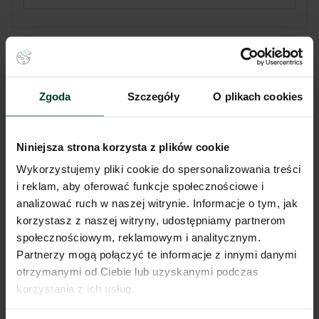
Budynek
A
Zgoda
Szczegóły
O plikach cookies
Dostępność
Od zaraz
Status budynku
Istniejący
Niniejsza strona korzysta z plików cookie
Wykorzystujemy pliki cookie do spersonalizowania treści
Całkowita pow.
11 000 m²
i reklam, aby oferować funkcje społecznościowe i
Dostępna powierzchnia
700 m²
analizować ruch w naszej witrynie. Informacje o tym, jak
korzystasz z naszej witryny, udostępniamy partnerom
Rok budowy
2011
społecznościowym, reklamowym i analitycznym.
Partnerzy mogą połączyć te informacje z innymi danymi
Min. moduł
1 000 m²
otrzymanymi od Ciebie lub uzyskanymi podczas
korzystania z ich usług.
Certyfikat
-
zgodnie z
Powierzchnia biurowa
zapotrzebowaniem