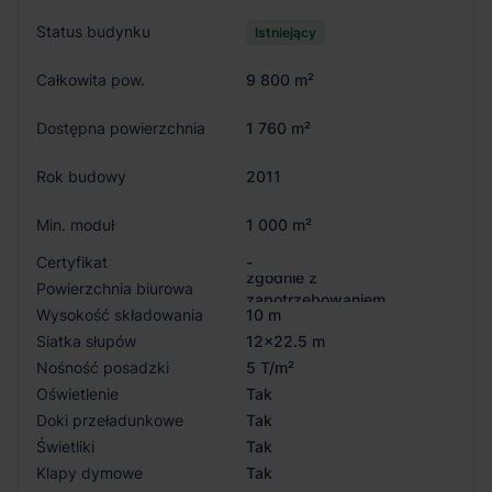
Status budynku
Istniejący
Całkowita pow.
9 800 m²
Dostępna powierzchnia
1 760 m²
Rok budowy
2011
Min. moduł
1 000 m²
Certyfikat
-
zgodnie z
Powierzchnia biurowa
zapotrzebowaniem
Wysokość składowania
10 m
Siatka słupów
12x22.5 m
Nośność posadzki
5 T/m²
Oświetlenie
Tak
Doki przeładunkowe
Tak
Świetliki
Tak
Klapy dymowe
Tak