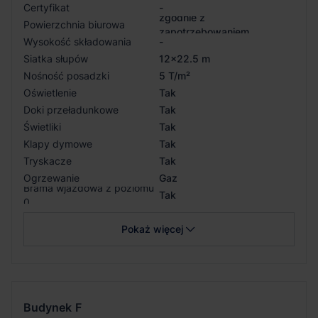
Certyfikat
-
zgodnie z
Powierzchnia biurowa
zapotrzebowaniem
Wysokość składowania
-
Siatka słupów
12x22.5 m
Nośność posadzki
5 T/m²
Oświetlenie
Tak
Doki przeładunkowe
Tak
Świetliki
Tak
Klapy dymowe
Tak
Tryskacze
Tak
Ogrzewanie
Gaz
Brama wjazdowa z poziomu
Tak
0
Pokaż więcej
Budynek
F