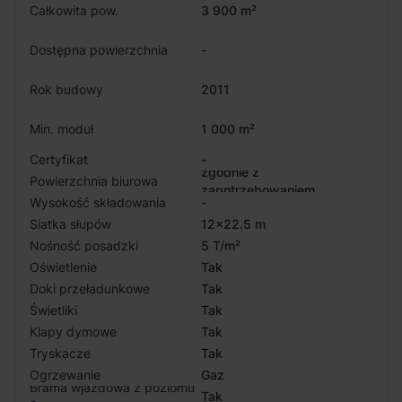
Całkowita pow.
3 900 m²
Dostępna powierzchnia
-
Rok budowy
2011
Min. moduł
1 000 m²
Certyfikat
-
zgodnie z
Powierzchnia biurowa
zapotrzebowaniem
Wysokość składowania
-
Siatka słupów
12x22.5 m
Nośność posadzki
5 T/m²
Oświetlenie
Tak
Doki przeładunkowe
Tak
Świetliki
Tak
Klapy dymowe
Tak
Tryskacze
Tak
Ogrzewanie
Gaz
Brama wjazdowa z poziomu
Tak