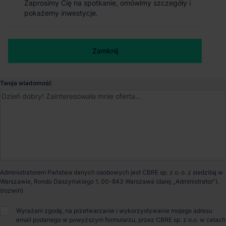
Zaprosimy Cię na spotkanie, omówimy szczegóły i
Zaprosimy Cię na spotkanie, omówimy szczegóły i
pokażemy inwestycje.
pokażemy inwestycje.
Magazyn Segro Business Park Warsaw
Numer telefonu służbowy
Żerań
Zamknij
Zamknij
Warszawa
, Mazowieckie
Twoja wiadomość
Dostępna powierzchnia
3 910 m²
Powierzchnia parku
67 050 m²
Dostępność
Od zaraz
Administratorem Państwa danych osobowych jest CBRE sp. z o. o. z siedzibą w
Warszawie, Rondo Daszyńskiego 1, 00-843 Warszawa (dalej „Administrator”).
Opiekun nieruchomości
Wyrażam zgodę, na przetwarzanie i wykorzystywanie mojego adresu
email podanego w powyższym formularzu, przez CBRE sp. z o.o. w celach