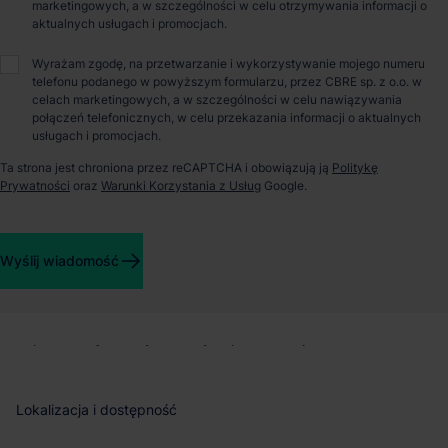
marketingowych, a w szczególności w celu otrzymywania informacji o
Maciej Gierak
aktualnych usługach i promocjach.
Wyrażam zgodę, na przetwarzanie i wykorzystywanie mojego numeru
telefonu podanego w powyższym formularzu, przez CBRE sp. z o.o. w
O parku
celach marketingowych, a w szczególności w celu nawiązywania
połączeń telefonicznych, w celu przekazania informacji o aktualnych
usługach i promocjach.
SEGRO Business Park Warsaw Żerań – magazyn miejski w
doskonałej lokalizacji
Ta strona jest chroniona przez reCAPTCHA i obowiązują ją
Politykę
Prywatności
oraz
Warunki Korzystania z Usług
Google.
SEGRO Business Park Warsaw Żerań to nowoczesny kompleks
magazynowy klasy A, zlokalizowany w warszawskiej dzielnicy
Żerań. Całkowita powierzchnia parku wynosi 67 050 m², z
Wyślij wiadomość
czego obecnie dostępne jest 7 060 m². Obiekt oferuje
elastyczne możliwości zagospodarowania – zarówno jako
magazyn miejski, centrum dystrybucyjne, jak i przestrzeń
dopasowaną do indywidualnych potrzeb najemców.
Lokalizacja i dostępność