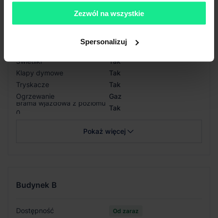
Wysokość składowania
-
Zezwól na wszystkie
Siatka słupów
12x22.5 m
Nośność posadzki
5 T/m²
Oświetlenie
Tak
Spersonalizuj
Doki przeładunkowe
Tak
Świetliki
Tak
Klapy dymowe
Tak
Tryskacze
Tak
Ogrzewanie
Gaz
Brama wjazdowa z poziomu
Tak
0
Pokaż więcej
Budynek
B
Dostępność
Od zaraz