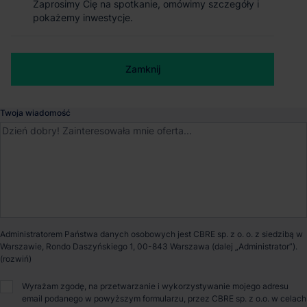
Zaprosimy Cię na spotkanie, omówimy szczegóły i
Zaprosimy Cię na spotkanie, omówimy szczegóły i
Warsaw Pruszków
pokażemy inwestycje.
pokażemy inwestycje.
Ożarów Mazowiecki
, Mazowieckie
Numer telefonu służbowy
Zamknij
Zamknij
Dostępna powierzchnia
500 m²
Twoja wiadomość
Powierzchnia parku
69 100 m²
Dostępność
Od zaraz
O parku
Nowoczesny park logistyczny SEGRO Logistics Park Warsaw
Administratorem Państwa danych osobowych jest CBRE sp. z o. o. z siedzibą w
Pruszków, usytuowany przy węźle Pruszków autostrady A2,
Warszawie, Rondo Daszyńskiego 1, 00-843 Warszawa (dalej „Administrator”).
oferuje imponującą powierzchnię magazynową o łącznej
wielkości ponad 69 000 mkw. Zapewniono tu nowoczesną
infrastrukturę oraz niezwykle dogodny układ komunikacyjny.
Wyrażam zgodę, na przetwarzanie i wykorzystywanie mojego adresu
Wewnętrzne drogi są szerokie, a place manewrowe i parkingi
email podanego w powyższym formularzu, przez CBRE sp. z o.o. w celach