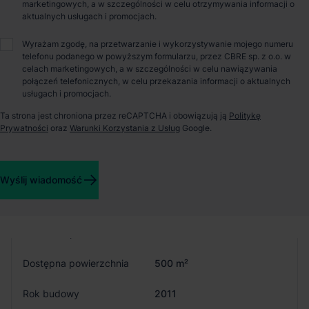
przeznaczone dla pracowników i klientów są obszernie
marketingowych, a w szczególności w celu otrzymywania informacji o
zaprojektowane. Park gwarantuje pełną obsługę, w tym
aktualnych usługach i promocjach.
całodobową ochronę. Klienci mają możliwość aranżacji
przestrzeni magazynowej zgodnie z własnymi potrzebami.
Wyrażam zgodę, na przetwarzanie i wykorzystywanie mojego numeru
telefonu podanego w powyższym formularzu, przez CBRE sp. z o.o. w
celach marketingowych, a w szczególności w celu nawiązywania
Szczegóły budynków
połączeń telefonicznych, w celu przekazania informacji o aktualnych
usługach i promocjach.
Ta strona jest chroniona przez reCAPTCHA i obowiązują ją
Politykę
Prywatności
oraz
Warunki Korzystania z Usług
Google.
Budynek
B
Dostępność
Od zaraz
Wyślij wiadomość
Status budynku
Istniejący
Całkowita pow.
69 100 m²
Dostępna powierzchnia
500 m²
Rok budowy
2011