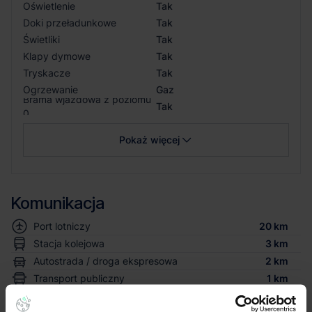
Oświetlenie
Tak
Doki przeładunkowe
Tak
Świetliki
Tak
Klapy dymowe
Tak
Tryskacze
Tak
Ogrzewanie
Gaz
Brama wjazdowa z poziomu
Tak
0
Pokaż więcej
Komunikacja
Port lotniczy
20 km
Stacja kolejowa
3 km
Autostrada / droga ekspresowa
2 km
Transport publiczny
1 km
Lokalizacja magazynu