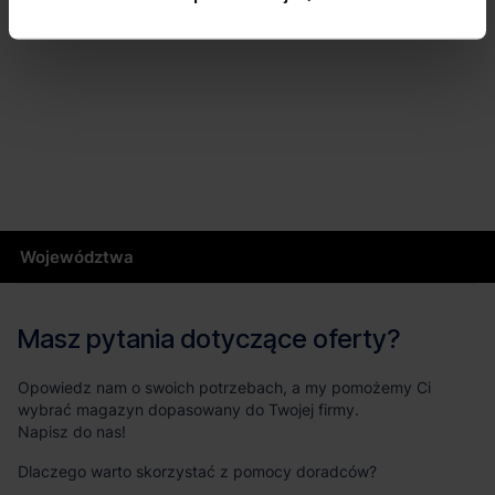
Województwa
Masz pytania dotyczące oferty?
Opowiedz nam o swoich potrzebach, a my pomożemy Ci
wybrać magazyn dopasowany do Twojej firmy.
Napisz do nas!
Dlaczego warto skorzystać z pomocy doradców?