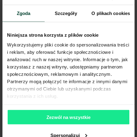
Zgoda
Szczegóły
O plikach cookies
Niniejsze ogłoszenie ma charakter wyłącznie informacyjny i nie stanowi
oferty w myśl art. 66 § 1. Kodeksu Cywilnego. CBRE sp. z o.o. nie
odpowiada za ewentualne błędy lub nieaktualność ogłoszenia.
Ogłoszenia, cenniki i inne informacje zawarte na stronie internetowej
Niniejsza strona korzysta z plików cookie
mogą się różnić od danych rzeczywistych. Publikacja ogłoszenia nie
gwarantuje dostępności prezentowanych nieruchomości. Weryfikacja
Wykorzystujemy pliki cookie do spersonalizowania treści
dostępności odbywa się po wysłaniu formularza kontaktowego.
i reklam, aby oferować funkcje społecznościowe i
analizować ruch w naszej witrynie. Informacje o tym, jak
korzystasz z naszej witryny, udostępniamy partnerom
społecznościowym, reklamowym i analitycznym.
Partnerzy mogą połączyć te informacje z innymi danymi
otrzymanymi od Ciebie lub uzyskanymi podczas
korzystania z ich usług.
Zezwól na wszystkie
Spersonalizuj