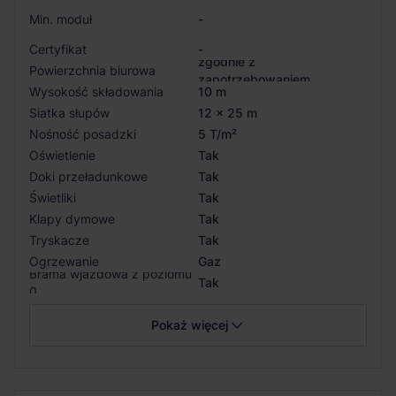
Min. moduł
-
Certyfikat
-
zgodnie z
Powierzchnia biurowa
zapotrzebowaniem
Wysokość składowania
10 m
Siatka słupów
12 x 25 m
Nośność posadzki
5 T/m²
Oświetlenie
Tak
Doki przeładunkowe
Tak
Świetliki
Tak
Klapy dymowe
Tak
Tryskacze
Tak
Ogrzewanie
Gaz
Brama wjazdowa z poziomu
Tak
0
Pokaż więcej