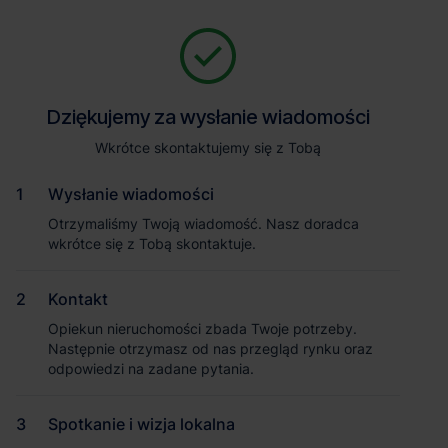
Zapytaj o szczegóły
Jesteśmy tu, żeby Ci pomóc. Niezależnie od tego, na jakim etapie
szukania magazynu jesteś, odpowiemy na Twoje pytania i
Powrót
Dziękujemy za wysłanie wiadomości
Dziękujemy za wysłanie wiadomości
pomożemy Ci wybrać najlepszą ofertę. Napisz do nas!
Zadzwoń
1
/1
Wkrótce skontaktujemy się z Tobą
Wkrótce skontaktujemy się z Tobą
Pokaż numer telefonu
Wysłanie wiadomości
Wysłanie wiadomości
Otrzymaliśmy Twoją wiadomość. Nasz doradca
Otrzymaliśmy Twoją wiadomość. Nasz doradca
wkrótce się z Tobą skontaktuje.
wkrótce się z Tobą skontaktuje.
Imię i nazwisko
Kontakt
Kontakt
Opiekun nieruchomości zbada Twoje potrzeby.
Opiekun nieruchomości zbada Twoje potrzeby.
Nazwa firmy
Następnie otrzymasz od nas przegląd rynku oraz
Następnie otrzymasz od nas przegląd rynku oraz
odpowiedzi na zadane pytania.
odpowiedzi na zadane pytania.
Spotkanie i wizja lokalna
Spotkanie i wizja lokalna
Email służbowy
Magazyn SEGRO Logistics Park