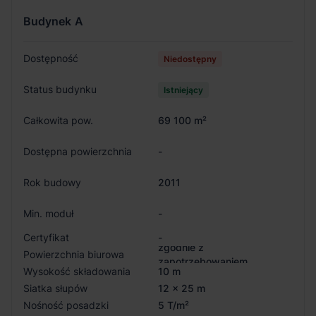
Budynek
A
Dostępność
Niedostępny
Status budynku
Istniejący
Całkowita pow.
69 100 m²
Dostępna powierzchnia
-
Rok budowy
2011
Min. moduł
-
Certyfikat
-
zgodnie z
Powierzchnia biurowa
zapotrzebowaniem
Wysokość składowania
10 m
Siatka słupów
12 x 25 m
Nośność posadzki
5 T/m²