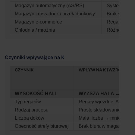
Magazyn automatyczny (AS/RS)
System auto
Magazyn cross‑dock / przeładunkowy
Brak stałych
Magazyn e‑commerce
Regały półk
Chłodnia / mroźnia
Różne
CZYNNIK
WPŁYW NA K (WZROST)
WYSOKOŚĆ HALI
WYŻSZA HALA → WIĘC
Typ regałów
Regały wjezdne, AS/RS
Rodzaj procesu
Proste składowanie
Liczba doków
Mała liczba → mniejsza st
Obecność strefy biurowej
Brak biura w magazynie