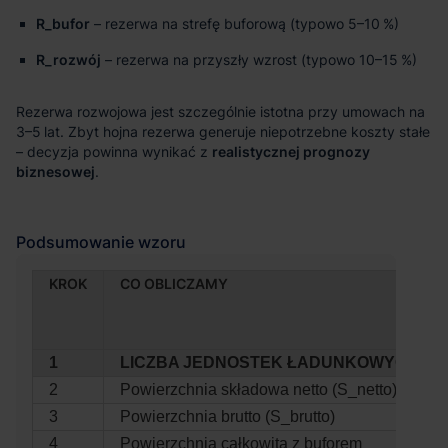
R_bufor
– rezerwa na strefę buforową (typowo 5–10 %)
R_rozwój
– rezerwa na przyszły wzrost (typowo 10–15 %)
realistycznej prognozy
biznesowej
KROK
CO OBLICZAMY
1
LICZBA JEDNOSTEK ŁADUNKOWYCH (N)
2
Powierzchnia składowa netto (S_netto)
3
Powierzchnia brutto (S_brutto)
4
Powierzchnia całkowita z buforem