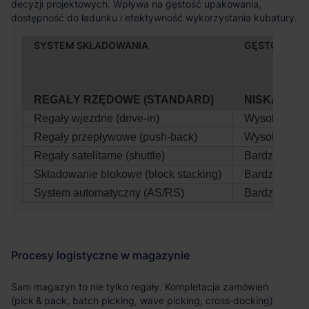
SYSTEM SKŁADOWANIA
GĘSTOŚĆ
REGAŁY RZĘDOWE (STANDARD)
NISKA
Regały wjezdne (drive‑in)
Wysoka
Regały przepływowe (push‑back)
Wysoka
Regały satelitarne (shuttle)
Bardzo wyso
Składowanie blokowe (block stacking)
Bardzo wyso
System automatyczny (AS/RS)
Bardzo wyso