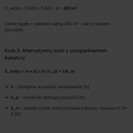
480 m²
S_netto = (n × p) / (h / h_p) × 1/K_m
h
– dostępna wysokość składowania [m]
h_p
– wysokość jednego poziomu [m]
K_m
– współczynnik wykorzystania kubatury (typowo 0,70–
0,90)