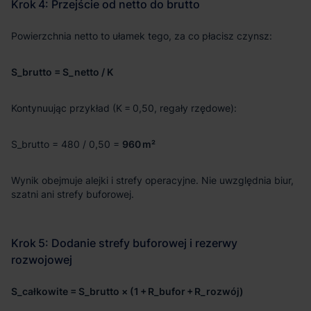
S_brutto = S_netto / K
960 m²
S_całkowite = S_brutto × (1 + R_bufor + R_rozwój)