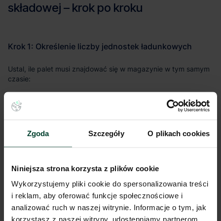
n = (D × t) / Q
n
– liczba jednostek ładunkowych [szt.]
Zgoda
Szczegóły
O plikach cookies
D
– dzienne zapotrzebowanie (sprzedaż/wysyłka)
[szt./dzień]
Niniejsza strona korzysta z plików cookie
t
– czas dostawy (lead time) [dni]
Wykorzystujemy pliki cookie do spersonalizowania treści
Q
– liczba sztuk towaru w jednej jednostce ładunkowej
i reklam, aby oferować funkcje społecznościowe i
[szt./jednostkę]
analizować ruch w naszej witrynie. Informacje o tym, jak
korzystasz z naszej witryny, udostępniamy partnerom