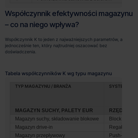
TYP MAGAZYNU / BRANŻA
SYSTEM SKŁ
MAGAZYN SUCHY, PALETY EUR
RZĘDY ST
Magazyn suchy, składowanie blokowe
Block stacki
Magazyn drive‑in
Regały wjez
Magazyn przepływowy
Push‑back / g