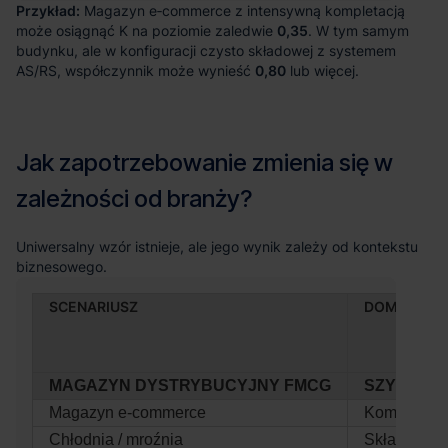
Przykład:
0,35
0,80
SCENARIUSZ
DOMINUJĄC
MAGAZYN DYSTRYBUCYJNY FMCG
SZYBKA R
Magazyn e‑commerce
Kompletacj
Chłodnia / mroźnia
Składowani