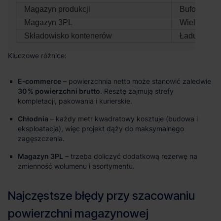
Magazyn produkcji
Bufor suro
Magazyn 3PL
Wielu klien
Składowisko kontenerów
Ładunki po
E‑commerce
– powierzchnia netto może stanowić zaledwie
30 % powierzchni brutto
. Resztę zajmują strefy
kompletacji, pakowania i kurierskie.
Chłodnia
– każdy metr kwadratowy kosztuje (budowa i
eksploatacja), więc projekt dąży do maksymalnego
zagęszczenia.
Magazyn 3PL
– trzeba doliczyć dodatkową rezerwę na
zmienność wolumenu i asortymentu.