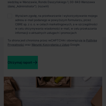
Zaprosimy Cię na spotkanie, omówimy szczegóły i
siedzibą w Warszawie, Rondo Daszyńskiego 1, 00-843 Warszawa
pokażemy inwestycje.
(dalej „Administrator”).
Wyrażam zgodę, na przetwarzanie i wykorzystywanie mojego
adresu e-mail podanego w powyższym formularzu, przez
Zamknij
CBRE sp. z o. o. w celach marketingowych, a w szczególności
w celu otrzymywania wiadomości e-mail, w celu przekazania
informacji o aktualnych usługach i promocjach
Ta strona jest chroniona przez reCAPTCHA i obowiązują ją
Politykę
Prywatności
oraz
Warunki Korzystania z Usług
Google.
Otrzymaj raport