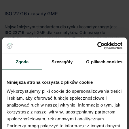
ISO 22716
produkcji, przechowywania i wysyłki.
Zgoda
Szczegóły
O plikach cookies
procedury przyjęcia i zwalniania towaru,
Niniejsza strona korzysta z plików cookie
jasne zasady higieny i sprzątania,
Wykorzystujemy pliki cookie do spersonalizowania treści
i reklam, aby oferować funkcje społecznościowe i
nadzór nad niezgodnościami i reklamacjami,
analizować ruch w naszej witrynie. Informacje o tym, jak
możliwość pełnego śledzenia partii.
korzystasz z naszej witryny, udostępniamy partnerom
społecznościowym, reklamowym i analitycznym.
Partnerzy mogą połączyć te informacje z innymi danymi