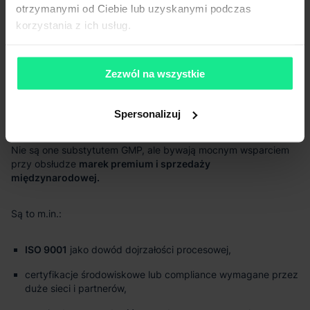
otrzymanymi od Ciebie lub uzyskanymi podczas
korzystania z ich usług.
szerszego systemu zarządzania jakością.
Zezwól na wszystkie
Spersonalizuj
marek premium i sprzedaży
międzynarodowej.
ISO 9001
jako dowód dojrzałości procesowej,
certyfikacje środowiskowe lub compliance wymagane przez
duże sieci i partnerów,