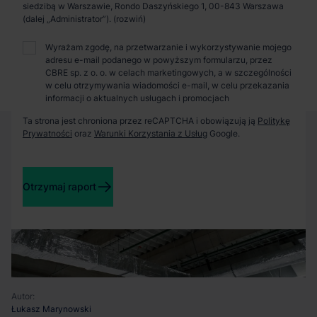
Zaprosimy Cię na spotkanie, omówimy szczegóły i
siedzibą w Warszawie, Rondo Daszyńskiego 1, 00-843 Warszawa
pokażemy inwestycje.
(dalej „Administrator”).
Wyrażam zgodę, na przetwarzanie i wykorzystywanie mojego
adresu e-mail podanego w powyższym formularzu, przez
Zamknij
CBRE sp. z o. o. w celach marketingowych, a w szczególności
w celu otrzymywania wiadomości e-mail, w celu przekazania
informacji o aktualnych usługach i promocjach
Ta strona jest chroniona przez reCAPTCHA i obowiązują ją
Politykę
Prywatności
oraz
Warunki Korzystania z Usług
Google.
Otrzymaj raport
Autor:
Łukasz Marynowski