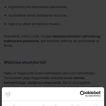
ergonomiczne stanowiska pakowania,
wydzielone strefy ładowania wózków,
logiczny układ przepływu towaru.
bezpieczeństwo i zdrowie są
traktowane poważnie
obniża
koncentrację i zwiększa zmęczenie
czy obiekt pozwala