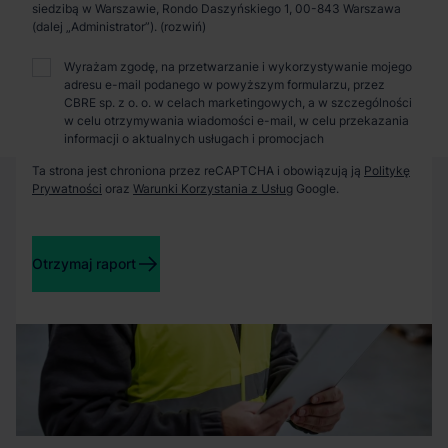
Zaprosimy Cię na spotkanie, omówimy szczegóły i
siedzibą w Warszawie, Rondo Daszyńskiego 1, 00-843 Warszawa
pokażemy inwestycje.
(dalej „Administrator”).
Wyrażam zgodę, na przetwarzanie i wykorzystywanie mojego
adresu e-mail podanego w powyższym formularzu, przez
Zamknij
CBRE sp. z o. o. w celach marketingowych, a w szczególności
w celu otrzymywania wiadomości e-mail, w celu przekazania
informacji o aktualnych usługach i promocjach
Ta strona jest chroniona przez reCAPTCHA i obowiązują ją
Politykę
Prywatności
oraz
Warunki Korzystania z Usług
Google.
Otrzymaj raport