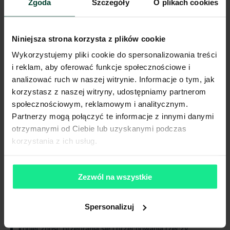
Zgoda
Szczegóły
O plikach cookies
ograniczać hałas
Niniejsza strona korzysta z plików cookie
Wykorzystujemy pliki cookie do spersonalizowania treści
i reklam, aby oferować funkcje społecznościowe i
analizować ruch w naszej witrynie. Informacje o tym, jak
korzystasz z naszej witryny, udostępniamy partnerom
społecznościowym, reklamowym i analitycznym.
Partnerzy mogą połączyć te informacje z innymi danymi
otrzymanymi od Ciebie lub uzyskanymi podczas
korzystania z ich usług.
rytm pracy
magazynu
Zezwól na wszystkie
zmianowość,
Spersonalizuj
przerwy w tych samych oknach czasowych,
konieczność przebrania się i przechowania rzeczy,