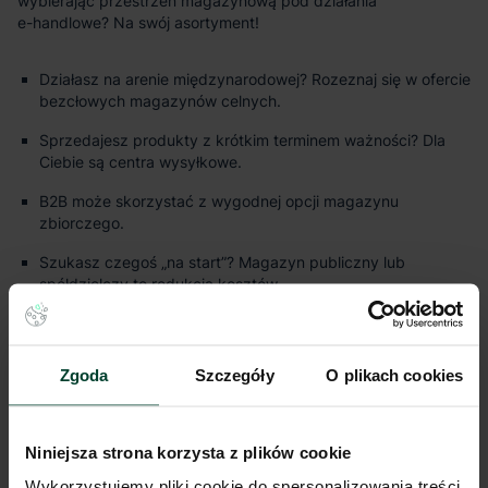
Działasz na arenie międzynarodowej? Rozeznaj się w ofercie
bezcłowych magazynów celnych.
Sprzedajesz produkty z krótkim terminem ważności? Dla
Ciebie są centra wysyłkowe.
B2B może skorzystać z wygodnej opcji magazynu
zbiorczego.
Szukasz czegoś „na start”? Magazyn publiczny lub
spółdzielczy to redukcja kosztów.
jak wybrać magazyn
Zgoda
Szczegóły
O plikach cookies
Niniejsza strona korzysta z plików cookie
Wykorzystujemy pliki cookie do spersonalizowania treści