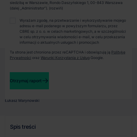
Zaprosimy Cię na spotkanie, omówimy szczegóły i
siedzibą w Warszawie, Rondo Daszyńskiego 1, 00-843 Warszawa
pokażemy inwestycje.
(dalej „Administrator”).
Wyrażam zgodę, na przetwarzanie i wykorzystywanie mojego
adresu e-mail podanego w powyższym formularzu, przez
Zamknij
CBRE sp. z o. o. w celach marketingowych, a w szczególności
w celu otrzymywania wiadomości e-mail, w celu przekazania
informacji o aktualnych usługach i promocjach
Ta strona jest chroniona przez reCAPTCHA i obowiązują ją
Politykę
Prywatności
oraz
Warunki Korzystania z Usług
Google.
Otrzymaj raport
Autor:
Łukasz Marynowski
Spis treści