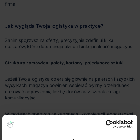
Struktura zamówień: palety, kartony, pojedyncze sztuki