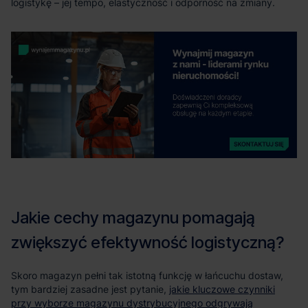
jakie kluczowe czynniki
przy wyborze magazynu dystrybucyjnego odgrywają