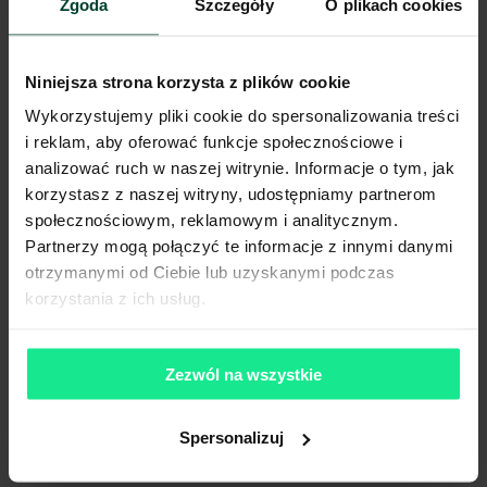
Zgoda
Szczegóły
O plikach cookies
Rotacja zapasów: szybka dystrybucja czy długie
składowanie
Niniejsza strona korzysta z plików cookie
Wykorzystujemy pliki cookie do spersonalizowania treści
przestrzenie magazynowe w Piotrkowie Trybunalskim
i reklam, aby oferować funkcje społecznościowe i
analizować ruch w naszej witrynie. Informacje o tym, jak
korzystasz z naszej witryny, udostępniamy partnerom
społecznościowym, reklamowym i analitycznym.
Partnerzy mogą połączyć te informacje z innymi danymi
otrzymanymi od Ciebie lub uzyskanymi podczas
Liczba SKU i sezonowość:
stabilny wolumen czy gwałtowne
piki
korzystania z ich usług.
Zezwól na wszystkie
przestrzenie
magazynowe w Płocku
Spersonalizuj