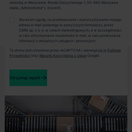
Zaprosimy Cię na spotkanie, omówimy szczegóły i
siedzibą w Warszawie, Rondo Daszyńskiego 1, 00-843 Warszawa
pokażemy inwestycje.
(dalej „Administrator”).
Wyrażam zgodę, na przetwarzanie i wykorzystywanie mojego
adresu e-mail podanego w powyższym formularzu, przez
Zamknij
CBRE sp. z o. o. w celach marketingowych, a w szczególności
w celu otrzymywania wiadomości e-mail, w celu przekazania
informacji o aktualnych usługach i promocjach
Ta strona jest chroniona przez reCAPTCHA i obowiązują ją
Politykę
Prywatności
oraz
Warunki Korzystania z Usług
Google.
Otrzymaj raport