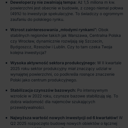
Deweloperzy nie zwalniają tempa:
Aż 1,5 miliona m kw.
powierzchni jest obecnie w budowie, z czego niemal połowa
(49%) to inwestycje spekulacyjne. To świadczy o ogromnym
zaufaniu do polskiego rynku.
Wzrost zainteresowania „młodymi rynkami”:
Obok
stabilnych regionów takich jak Warszawa, Centralna Polska
czy Wrocław, dynamicznie rozwijają się Szczecin,
Bydgoszcz, Rzeszów i Lublin. Czy to tam czeka Twoja
kolejna inwestycja?
Wysoka aktywność sektora produkcyjnego:
W II kwartale
2025 roku sektor produkcyjny miał znaczący udział w
wynajętej powierzchni, co podkreśla rosnące znaczenie
Polski jako centrum produkcyjnego.
Stabilizacja czynszów bazowych:
Po intensywnym
wzroście w 2022 roku, czynsze bazowe stabilizują się. To
dobra wiadomość dla najemców szukających
przewidywalności.
Najwyższa wartość nowych inwestycji od 6 kwartałów!
W
Q2 2025 rozpoczęto budowę nowych obiektów o łącznej