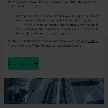
Zaprosimy Cię na spotkanie, omówimy szczegóły i
siedzibą w Warszawie, Rondo Daszyńskiego 1, 00-843 Warszawa
pokażemy inwestycje.
(dalej „Administrator”).
Wyrażam zgodę, na przetwarzanie i wykorzystywanie mojego
adresu e-mail podanego w powyższym formularzu, przez
Zamknij
CBRE sp. z o. o. w celach marketingowych, a w szczególności
w celu otrzymywania wiadomości e-mail, w celu przekazania
informacji o aktualnych usługach i promocjach
Ta strona jest chroniona przez reCAPTCHA i obowiązują ją
Politykę
Prywatności
oraz
Warunki Korzystania z Usług
Google.
Otrzymaj raport