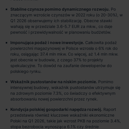
Stabilne czynsze pomimo dynamicznego rozwoju.
Po
znaczącym wzroście czynszów w 2022 roku (o 20-30%), w
Q1 2026 obserwujemy ich stabilizację. Obecne stawki
wahają się w przedziale 3.6-5.7 EUR za mkw., co daje
pewność i przewidywalność w planowaniu budżetów.
Imponująca podaż i nowe inwestycje.
Całkowita podaż
powierzchni magazynowej w Polsce wzrosła o 6% rok do
roku, osiągając 37.4 mln mkw. Co więcej, aż 1.4 mln mkw.
jest obecnie w budowie, z czego 37% to projekty
spekulacyjne. To dowód na zaufanie deweloperów do
polskiego rynku.
Wskaźnik pustostanów na niskim poziomie.
Pomimo
intensywnej budowy, wskaźnik pustostanów utrzymuje się
na zdrowym poziomie 7.3%, co świadczy o efektywnym
absorbowaniu nowej powierzchni przez rynek.
Kondycja polskiej gospodarki napędza rozwój.
Raport
przedstawia również kluczowe wskaźniki ekonomiczne
Polski na Q1 2026, takie jak wzrost PKB na poziomie 3.4%,
stopa bezrobocia wynosząca 6.1% czy średnie