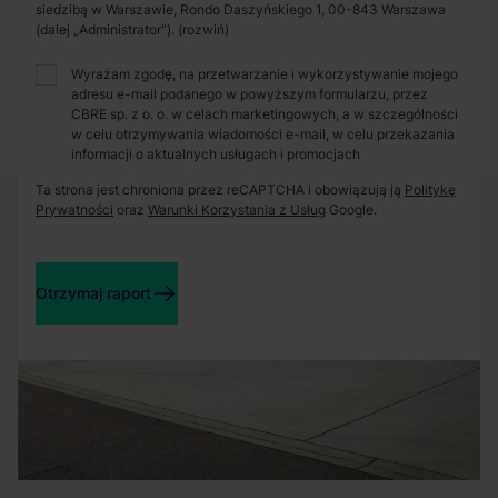
Zaprosimy Cię na spotkanie, omówimy szczegóły i
siedzibą w Warszawie, Rondo Daszyńskiego 1, 00-843 Warszawa
pokażemy inwestycje.
(dalej „Administrator”).
Wyrażam zgodę, na przetwarzanie i wykorzystywanie mojego
adresu e-mail podanego w powyższym formularzu, przez
Zamknij
CBRE sp. z o. o. w celach marketingowych, a w szczególności
w celu otrzymywania wiadomości e-mail, w celu przekazania
informacji o aktualnych usługach i promocjach
Ta strona jest chroniona przez reCAPTCHA i obowiązują ją
Politykę
Prywatności
oraz
Warunki Korzystania z Usług
Google.
Otrzymaj raport