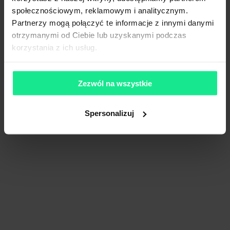
społecznościowym, reklamowym i analitycznym.
Partnerzy mogą połączyć te informacje z innymi danymi
otrzymanymi od Ciebie lub uzyskanymi podczas
korzystania z ich usług.
Zezwól na wszystkie
Spersonalizuj
Panattoni Park City Logistics Warsaw VI
Księżnej Anny
17 640 m²
Dostępna pow.
Warszawa, Mazowieckie
Lokalizacja
Porównaj