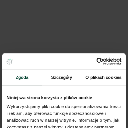
Panattoni Park City Logistics Warsaw VII
Bukowiecka
5 049 m²
Dostępna pow.
Warszawa, Mazowieckie
Lokalizacja
Zgoda
Szczegóły
O plikach cookies
Porównaj
Niniejsza strona korzysta z plików cookie
Wykorzystujemy pliki cookie do spersonalizowania treści
i reklam, aby oferować funkcje społecznościowe i
analizować ruch w naszej witrynie. Informacje o tym, jak
korzystasz z naszej witryny, udostępniamy partnerom