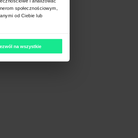
ołecznościowe i analizować
artnerom społecznościowym,
anymi od Ciebie lub
ezwól na wszystkie