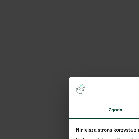
Panattoni Park Gdańs
Dostępna pow.
Lokalizacja
35 000 m²
Gdańsk, Pomors
Panattoni Park Tricit
Dostępna pow.
Lokalizacja
Zgoda
2 207 m²
Gdynia, Pomors
Niniejsza strona korzysta z