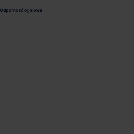
Odporność ogniowa
GLP Pomeranian Logi
Dostępna pow.
Lokalizacja
18 703 m²
Gdańsk, Pomors
7R Park Tczew III
Dostępna pow.
Lokalizacja
119 643 m²
Tczew, Pomorsk