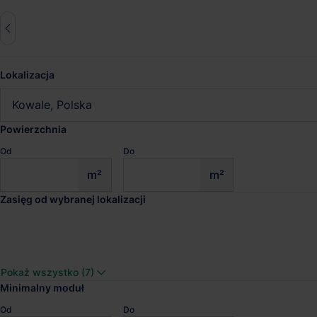
Lokalizacja
Zresetuj wszystko
Kowale, Polska
Powierzchnia
Od
Do
Magazyny do wynajęcia Kowa
m²
m²
Zasięg od wybranej lokalizacji
Sprawdź wyniki wyszukiwania
Panattoni Park Tczew
Pokaż wszystko (7)
Dostępna pow.
Lokalizacja
Minimalny moduł
17 967 m²
Tczew, Pomorsk
Od
Do