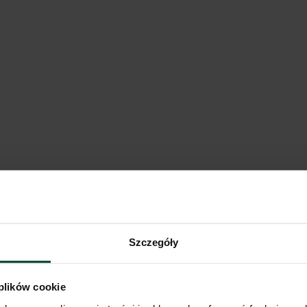
k West II
kie
Pokaż na mapie
Porównaj
y North
Szczegóły
kie
 plików cookie
Pokaż na mapie
Porównaj