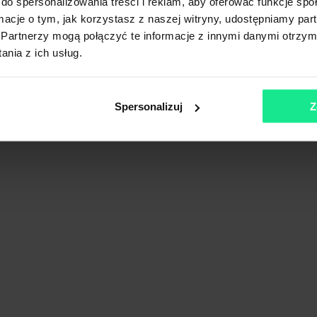
do spersonalizowania treści i reklam, aby oferować funkcje sp
ormacje o tym, jak korzystasz z naszej witryny, udostępniamy p
Partnerzy mogą połączyć te informacje z innymi danymi otrzym
 East I
nia z ich usług.
kie
Spersonalizuj
Z
Pokaż na mapie
Porównaj
East
rskie
Pokaż na mapie
Porównaj