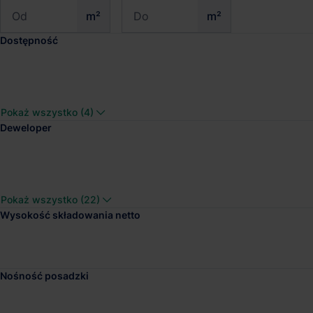
m²
m²
Dostępność
Panattoni Park Tricity
Pokaż wszystko (4)
Dostępna pow.
Lokalizacja
Deweloper
7 100 m²
Gdańsk, Pomors
Pokaż wszystko (22)
Wysokość składowania netto
Mapletree Park Gdań
Dostępna pow.
Lokalizacja
Nośność posadzki
31 038 m²
Gdańsk Kokoszk