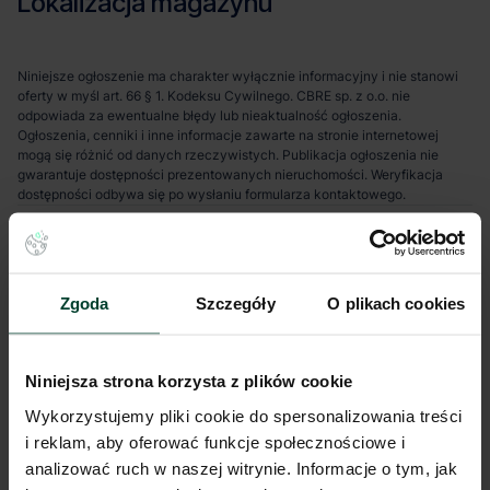
Lokalizacja magazynu
Niniejsze ogłoszenie ma charakter wyłącznie informacyjny i nie stanowi
oferty w myśl art. 66 § 1. Kodeksu Cywilnego. CBRE sp. z o.o. nie
odpowiada za ewentualne błędy lub nieaktualność ogłoszenia.
Ogłoszenia, cenniki i inne informacje zawarte na stronie internetowej
mogą się różnić od danych rzeczywistych. Publikacja ogłoszenia nie
gwarantuje dostępności prezentowanych nieruchomości. Weryfikacja
dostępności odbywa się po wysłaniu formularza kontaktowego.
Zgoda
Szczegóły
O plikach cookies
Niniejsza strona korzysta z plików cookie
Wykorzystujemy pliki cookie do spersonalizowania treści
i reklam, aby oferować funkcje społecznościowe i
analizować ruch w naszej witrynie. Informacje o tym, jak