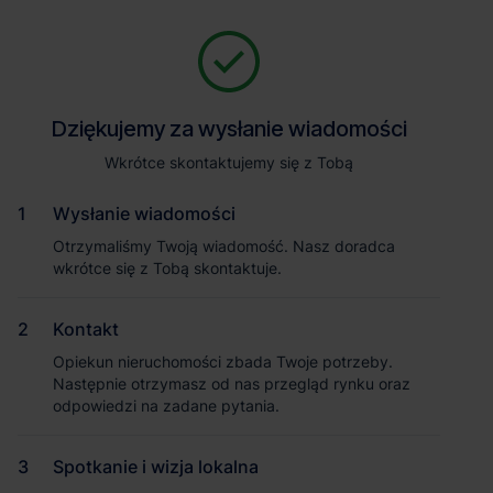
Zapytaj o szczegóły
Jesteśmy tu, żeby Ci pomóc. Niezależnie od tego, na jakim etapie
szukania magazynu jesteś, odpowiemy na Twoje pytania i
Powrót
Dziękujemy za wysłanie wiadomości
Dziękujemy za wysłanie wiadomości
pomożemy Ci wybrać najlepszą ofertę. Napisz do nas!
Zadzwoń
1
/1
Wkrótce skontaktujemy się z Tobą
Wkrótce skontaktujemy się z Tobą
Pokaż numer telefonu
Wysłanie wiadomości
Wysłanie wiadomości
Otrzymaliśmy Twoją wiadomość. Nasz doradca
Otrzymaliśmy Twoją wiadomość. Nasz doradca
wkrótce się z Tobą skontaktuje.
wkrótce się z Tobą skontaktuje.
Imię i nazwisko
Kontakt
Kontakt
Opiekun nieruchomości zbada Twoje potrzeby.
Opiekun nieruchomości zbada Twoje potrzeby.
Nazwa firmy
Następnie otrzymasz od nas przegląd rynku oraz
Następnie otrzymasz od nas przegląd rynku oraz
odpowiedzi na zadane pytania.
odpowiedzi na zadane pytania.
Spotkanie i wizja lokalna
Spotkanie i wizja lokalna
Magazyn Gdynia City Logistics
Email służbowy