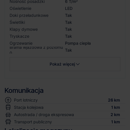
Nośność posadzki
6 T/m²
Oświetlenie
LED
Doki przeładunkowe
Tak
Świetliki
Tak
Klapy dymowe
Tak
Tryskacze
Tak
Ogrzewanie
Pompa ciepła
Brama wjazdowa z poziomu
Tak
0
Pokaż więcej
Komunikacja
Port lotniczy
26 km
Stacja kolejowa
1 km
Autostrada / droga ekspresowa
2 km
Transport publiczny
1 km