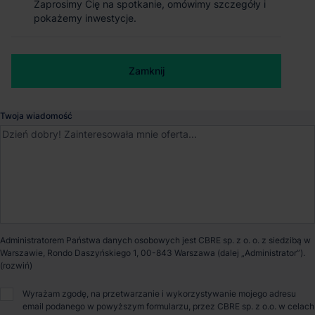
Zaprosimy Cię na spotkanie, omówimy szczegóły i
Zaprosimy Cię na spotkanie, omówimy szczegóły i
pokażemy inwestycje.
pokażemy inwestycje.
Gdynia
, Pomorskie
Numer telefonu służbowy
Dostępna powierzchnia
15 525 m²
Zamknij
Zamknij
Powierzchnia parku
22 138 m²
Twoja wiadomość
Dostępność
Od zaraz
Certyfikat
BREEAM
Opiekun nieruchomości
Administratorem Państwa danych osobowych jest CBRE sp. z o. o. z siedzibą w
Warszawie, Rondo Daszyńskiego 1, 00-843 Warszawa (dalej „Administrator”).
Wyrażam zgodę, na przetwarzanie i wykorzystywanie mojego adresu
Małgorzata Czepel
email podanego w powyższym formularzu, przez CBRE sp. z o.o. w celach