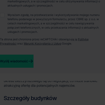
marketingowych, a w szczególności w celu otrzymywania informacji o
aktualnych usługach i promocjach.
O parku
Wyrażam zgodę, na przetwarzanie i wykorzystywanie mojego numeru
telefonu podanego w powyższym formularzu, przez CBRE sp. z o.o. w
celach marketingowych, a w szczególności w celu nawiązywania
Gdynia City Logistics to nowoczesny obiekt magazynowo-
połączeń telefonicznych, w celu przekazania informacji o aktualnych
biurowy, zlokalizowany w Gdyni przy ulicy Północnej, w
usługach i promocjach.
województwie pomorskim. Ten strategicznie usytuowany
kompleks, oferuje łączną powierzchnię 22138 m². Oddany do
Ta strona jest chroniona przez reCAPTCHA i obowiązują ją
Politykę
użytku w 2024 roku, budynek charakteryzuje się doskonałą
Prywatności
oraz
Warunki Korzystania z Usług
Google.
lokalizacją, zapewniającą sprawną logistykę: zaledwie 2 km od
autostrady/drogi ekspresowej, co ułatwia szybki transport.
Dodatkowym atutem jest bliskość stacji kolejowej i transportu
Wyślij wiadomość
publicznego (1 km), a także dogodny dostęp do lotniska (26
km). Obiekt wyposażony jest w parkingi, w tym dla TIR-ów,
oraz całodobową ochronę, co stanowi gwarancję
bezpieczeństwa. Szczegóły dotyczące zachęt finansowych i
okresu bezczynszowego są do negocjacji, co może stanowić
atrakcyjną ofertę dla potencjalnych najemców.
Szczegóły budynków