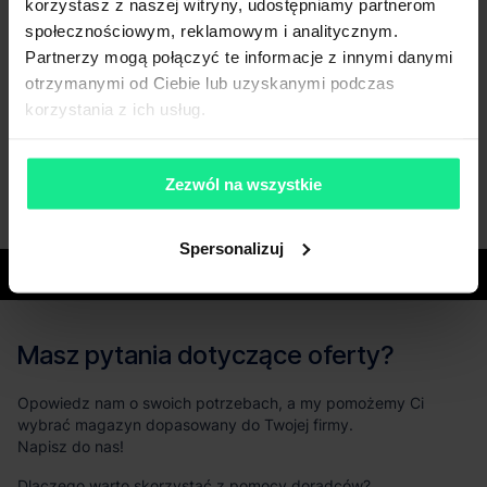
korzystasz z naszej witryny, udostępniamy partnerom
społecznościowym, reklamowym i analitycznym.
Partnerzy mogą połączyć te informacje z innymi danymi
otrzymanymi od Ciebie lub uzyskanymi podczas
korzystania z ich usług.
Zezwól na wszystkie
Spersonalizuj
Województwa
Masz pytania dotyczące oferty?
Opowiedz nam o swoich potrzebach, a my pomożemy Ci
wybrać magazyn dopasowany do Twojej firmy.
Napisz do nas!
Dlaczego warto skorzystać z pomocy doradców?