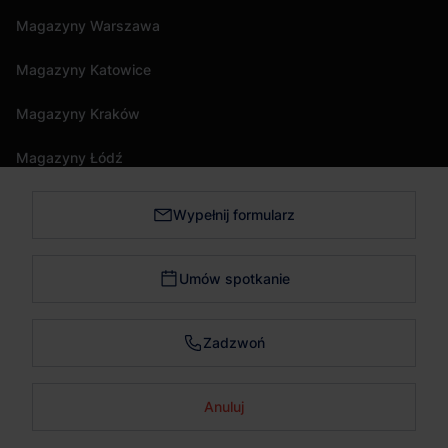
Magazyny Warszawa
Magazyny Katowice
Magazyny Kraków
Magazyny Łódź
Wypełnij formularz
Magazyny Trójmiasto
Magazyny Bydgoszcz
Umów spotkanie
Magazyny Poznań
Zadzwoń
Magazyny Wrocław
Anuluj
Skontaktuj się
© wynajemmagazynu.pl 2026. Wszystkie prawa zastrzeżone