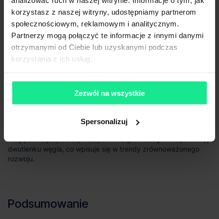
analizować ruch w naszej witrynie. Informacje o tym, jak
korzystasz z naszej witryny, udostępniamy partnerom
społecznościowym, reklamowym i analitycznym.
Partnerzy mogą połączyć te informacje z innymi danymi
Roboty magazynowe
otrzymanymi od Ciebie lub uzyskanymi podczas
oraz systemy zarządzania ruchem towarów pozwalają na
korzystania z ich usług.
optymalizację przestrzeni oraz skrócenie czasu realizacji
zamówień.
Zezwól na wszystkie
Magazyny chłodnicze to również miejsce, gdzie stosuje się
ekologiczne technologie, takie jak systemy odzysku ciepła
Spersonalizuj
czy instalacje fotowoltaiczne.