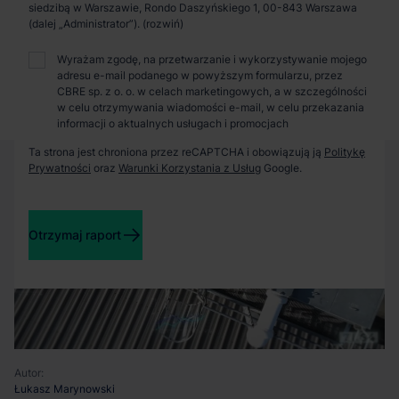
Zaprosimy Cię na spotkanie, omówimy szczegóły i
siedzibą w Warszawie, Rondo Daszyńskiego 1, 00-843 Warszawa
pokażemy inwestycje.
(dalej „Administrator”).
Wyrażam zgodę, na przetwarzanie i wykorzystywanie mojego
adresu e-mail podanego w powyższym formularzu, przez
Zamknij
CBRE sp. z o. o. w celach marketingowych, a w szczególności
w celu otrzymywania wiadomości e-mail, w celu przekazania
informacji o aktualnych usługach i promocjach
Ta strona jest chroniona przez reCAPTCHA i obowiązują ją
Politykę
Prywatności
oraz
Warunki Korzystania z Usług
Google.
Otrzymaj raport
Autor:
Łukasz Marynowski