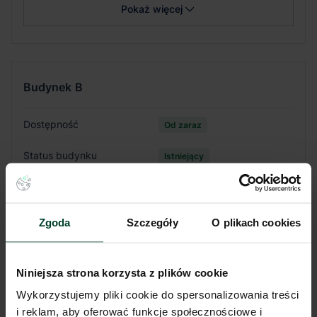
Pokaż więcej
Budynek
B
Dostępność
Od zaraz
Status budynku
Istniejący
Całkowita pow.
24 790 m²
Dostępna powierzchnia
4 500 m²
Zgoda
Szczegóły
O plikach cookies
Rok budowy
2019
Niniejsza strona korzysta z plików cookie
Min. moduł
4 500 m²
Wykorzystujemy pliki cookie do spersonalizowania treści
Certyfikat
-
i reklam, aby oferować funkcje społecznościowe i
zgodnie z