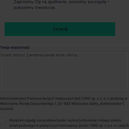
Zaprosimy Cię na spotkanie, omówimy szczegóły i
Zaprosimy Cię na spotkanie, omówimy szczegóły i
Magazyn EQT Real Estate Wrocław
pokażemy inwestycje.
pokażemy inwestycje.
East
Numer telefonu służbowy
Wrocław
, Dolnośląskie
Zamknij
Zamknij
Dostępna powierzchnia
29 491 m²
Twoja wiadomość
Powierzchnia parku
49 780 m²
Dostępność
Od zaraz
Administratorem Państwa danych osobowych jest CBRE sp. z o. o. z siedzibą w
Opiekun nieruchomości
Warszawie, Rondo Daszyńskiego 1, 00-843 Warszawa (dalej „Administrator”).
Wyrażam zgodę, na przetwarzanie i wykorzystywanie mojego adresu
email podanego w powyższym formularzu, przez CBRE sp. z o.o. w celach
Marcin Janik