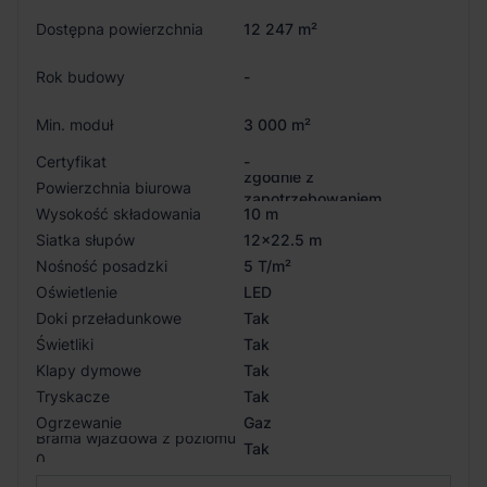
Dostępna powierzchnia
12 247 m²
Rok budowy
-
Min. moduł
3 000 m²
Certyfikat
-
zgodnie z
Powierzchnia biurowa
zapotrzebowaniem
Wysokość składowania
10 m
Siatka słupów
12x22.5 m
Nośność posadzki
5 T/m²
Oświetlenie
LED
Doki przeładunkowe
Tak
Świetliki
Tak
Klapy dymowe
Tak
Tryskacze
Tak
Ogrzewanie
Gaz
Brama wjazdowa z poziomu
Tak
0