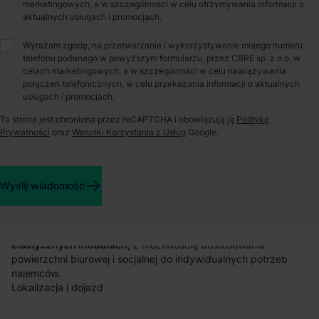
marketingowych, a w szczególności w celu otrzymywania informacji o
aktualnych usługach i promocjach.
Wyrażam zgodę, na przetwarzanie i wykorzystywanie mojego numeru
O parku
telefonu podanego w powyższym formularzu, przez CBRE sp. z o.o. w
celach marketingowych, a w szczególności w celu nawiązywania
połączeń telefonicznych, w celu przekazania informacji o aktualnych
Magazyn do wynajęcia – EQT Exeter Wrocław East
usługach i promocjach.
Ta strona jest chroniona przez reCAPTCHA i obowiązują ją
Politykę
EQT Exeter Wrocław East to planowana inwestycja
Prywatności
oraz
Warunki Korzystania z Usług
Google.
magazynowa
o powierzchni około 50 000 m²
. Projekt zakłada
realizację nowoczesnej powierzchni klasy A, dostosowanej do
potrzeb firm z różnych branż.
Powierzchnia magazynowa
Wyślij wiadomość
Park oferuje około 50 000 m² powierzchni magazynowej w
nowoczesnym budynku. Przestrzeń dostępna będzie
w
elastycznych modułach,
z możliwością dostosowania
powierzchni biurowej i socjalnej do indywidualnych potrzeb
najemców.
Lokalizacja i dojazd