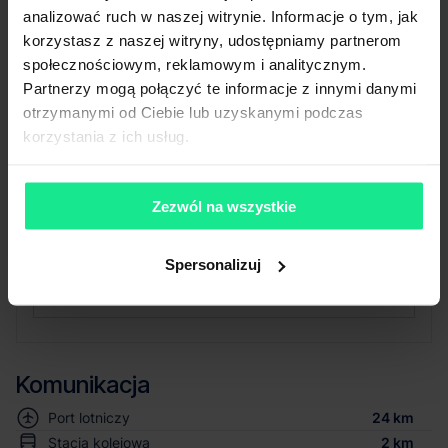
Powierzchnia biurowa
zapotrzebowaniem
analizować ruch w naszej witrynie. Informacje o tym, jak
Wysokość składowania
10 m
korzystasz z naszej witryny, udostępniamy partnerom
Siatka słupów
12x22.5 m
społecznościowym, reklamowym i analitycznym.
Nośność posadzki
5 T/m²
Partnerzy mogą połączyć te informacje z innymi danymi
Oświetlenie
LED
otrzymanymi od Ciebie lub uzyskanymi podczas
Doki przeładunkowe
Tak
korzystania z ich usług.
Świetliki
Tak
Klapy dymowe
Tak
Tryskacze
Tak
Zezwól na wszystkie
Ogrzewanie
Gaz
Brama wjazdowa z poziomu
Tak
0
Spersonalizuj
Pokaż więcej
Komunikacja
Port lotniczy
24 km
Stacja kolejowa
2 km