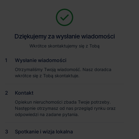
Zapytaj o szczegóły
Jesteśmy tu, żeby Ci pomóc. Niezależnie od tego, na jakim etapie
szukania magazynu jesteś, odpowiemy na Twoje pytania i
Powrót
Dziękujemy za wysłanie wiadomości
Dziękujemy za wysłanie wiadomości
pomożemy Ci wybrać najlepszą ofertę. Napisz do nas!
Zadzwoń
1
/2
Wkrótce skontaktujemy się z Tobą
Wkrótce skontaktujemy się z Tobą
Pokaż numer telefonu
Wysłanie wiadomości
Wysłanie wiadomości
Otrzymaliśmy Twoją wiadomość. Nasz doradca
Otrzymaliśmy Twoją wiadomość. Nasz doradca
wkrótce się z Tobą skontaktuje.
wkrótce się z Tobą skontaktuje.
Imię i nazwisko
Kontakt
Kontakt
Opiekun nieruchomości zbada Twoje potrzeby.
Opiekun nieruchomości zbada Twoje potrzeby.
Nazwa firmy
Następnie otrzymasz od nas przegląd rynku oraz
Następnie otrzymasz od nas przegląd rynku oraz
odpowiedzi na zadane pytania.
odpowiedzi na zadane pytania.
Spotkanie i wizja lokalna
Spotkanie i wizja lokalna
Email służbowy