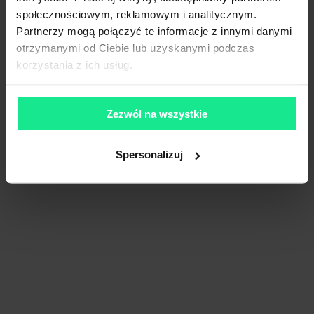
społecznościowym, reklamowym i analitycznym.
Partnerzy mogą połączyć te informacje z innymi danymi
otrzymanymi od Ciebie lub uzyskanymi podczas
korzystania z ich usług.
Zezwól na wszystkie
Spersonalizuj
Chylonia Business Park
3 700 m²
Dostępna pow.
Gdynia, Pomorskie
Lokalizacja
Porównaj