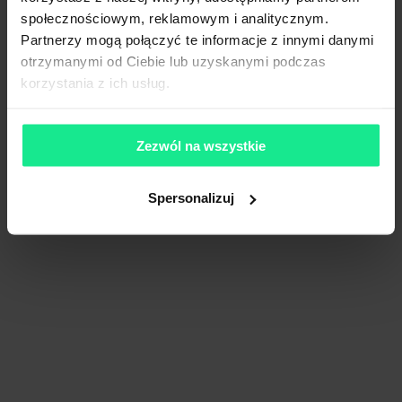
społecznościowym, reklamowym i analitycznym.
Partnerzy mogą połączyć te informacje z innymi danymi
otrzymanymi od Ciebie lub uzyskanymi podczas
korzystania z ich usług.
Zezwól na wszystkie
Spersonalizuj
Panattoni Park Czechowice Dziedzice
27 495 m²
Dostępna pow.
Czechowice Dziedzice, Śląskie
Lokalizacja
Porównaj