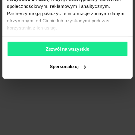
społecznościowym, reklamowym i analitycznym.
Partnerzy mogą połączyć te informacje z innymi danymi
otrzymanymi od Ciebie lub uzyskanymi podczas
korzystania z ich usług.
Zezwól na wszystkie
Spersonalizuj
Panattoni Park Czechowice Dziedzice
27 495 m²
Dostępna pow.
Czechowice Dziedzice, Śląskie
Lokalizacja
Porównaj