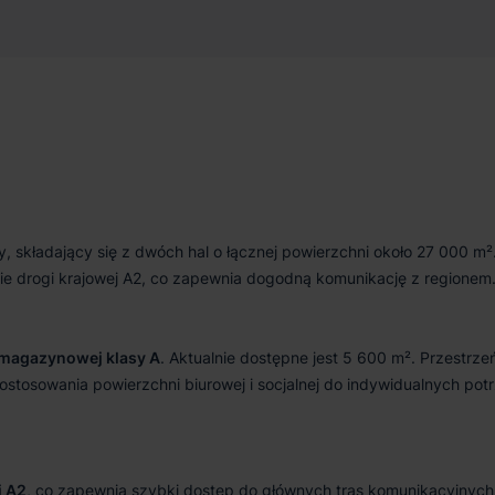
549 m²
Od zaraz
składający się z dwóch hal o łącznej powierzchni około 27 000 m²
ie drogi krajowej A2, co zapewnia dogodną komunikację z regionem
magazynowej klasy A
. Aktualnie dostępne jest 5 600 m². Przestrze
ostosowania powierzchni biurowej i socjalnej do indywidualnych pot
j A2
, co zapewnia szybki dostęp do głównych tras komunikacyjnych 