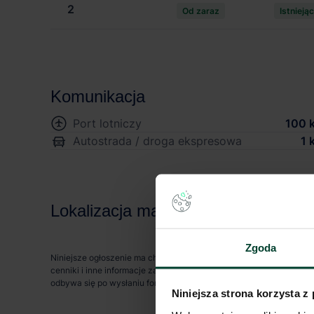
2
Od zaraz
Istnieją
Komunikacja
Port lotniczy
100 
Autostrada / droga ekspresowa
1 
Lokalizacja magazynu
Zgoda
Niniejsze ogłoszenie ma charakter wyłącznie informacyjny i nie st
cenniki i inne informacje zawarte na stronie internetowej mogą s
odbywa się po wysłaniu formularza kontaktowego.
Niniejsza strona korzysta z