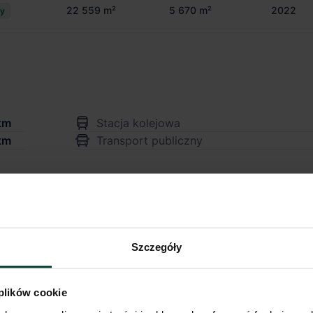
22 559 m²
5 670 m²
2022
cy
km
Stacja kolejowa
km
Transport publiczny
Szczegóły
anowi oferty w myśl art. 66 § 1. Kodeksu Cywilnego. CBRE sp. z o.o. nie odpowia
ię różnić od danych rzeczywistych. Publikacja ogłoszenia nie gwarantuje dostę
 plików cookie