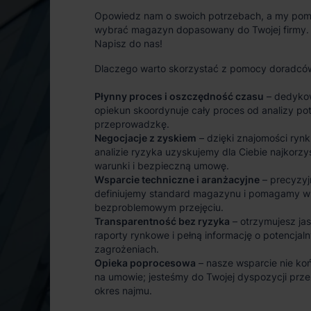
Opowiedz nam o swoich potrzebach, a my po
wybrać magazyn dopasowany do Twojej firmy.
Napisz do nas!
Dlaczego warto skorzystać z pomocy doradcó
Płynny proces i oszczędność czasu
– dedyko
opiekun skoordynuje cały proces od analizy po
przeprowadzkę.
Negocjacje z zyskiem
– dzięki znajomości rynk
analizie ryzyka uzyskujemy dla Ciebie najkorzy
warunki i bezpieczną umowę.
Wsparcie techniczne i aranżacyjne
– precyzyj
definiujemy standard magazynu i pomagamy w
bezproblemowym przejęciu.
Transparentność bez ryzyka
– otrzymujesz ja
raporty rynkowe i pełną informację o potencjal
zagrożeniach.
Opieka poprocesowa
– nasze wsparcie nie koń
na umowie; jesteśmy do Twojej dyspozycji prze
okres najmu.