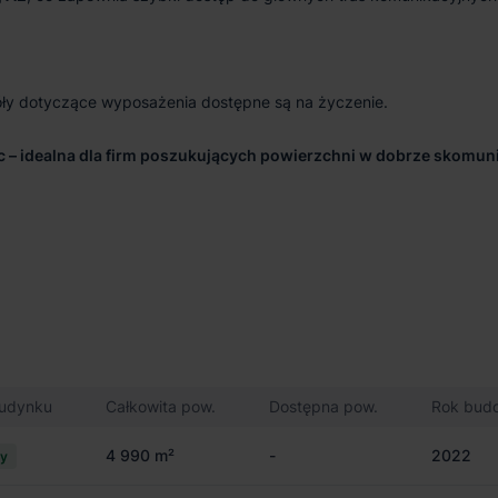
óły dotyczące wyposażenia dostępne są na życzenie.
 – idealna dla firm poszukujących powierzchni w dobrze skomu
budynku
Całkowita pow.
Dostępna pow.
Rok bud
4 990 m²
-
2022
cy