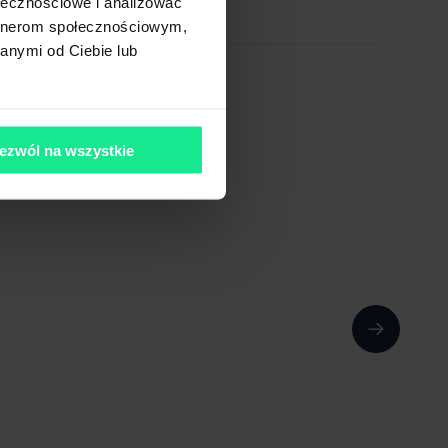
ołecznościowe i analizować
artnerom społecznościowym,
anymi od Ciebie lub
ezwól na wszystkie