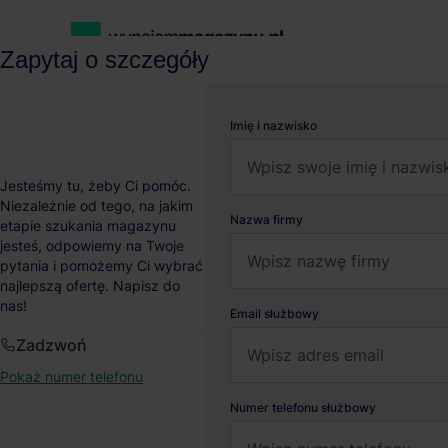
Zapytaj o szczegóły
wynajemmagazynu.pl
Magazyny do wynajęcia
Magazyn Panat
Imię i nazwisko
Magazyn Panattoni Par
Jesteśmy tu, żeby Ci pomóc.
Niezależnie od tego, na jakim
Nazwa firmy
etapie szukania magazynu
Siedlce
, Mazowieckie
jesteś, odpowiemy na Twoje
pytania i pomożemy Ci wybrać
najlepszą ofertę. Napisz do
nas!
Email służbowy
Zadzwoń
Pokaż numer telefonu
Numer telefonu służbowy