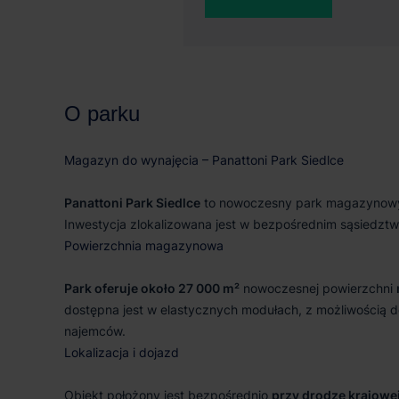
5 670 m²
27 
O parku
Magazyn do wynajęcia – Panattoni Park Siedlce
Panattoni Park Siedlce
to nowoczesny park magazynowy, 
Inwestycja zlokalizowana jest w bezpośrednim sąsiedztw
Powierzchnia magazynowa
Park oferuje około 27 000 m²
nowoczesnej powierzchni
dostępna jest w elastycznych modułach, z możliwością d
najemców.
Lokalizacja i dojazd
Obiekt położony jest bezpośrednio
przy drodze krajowe