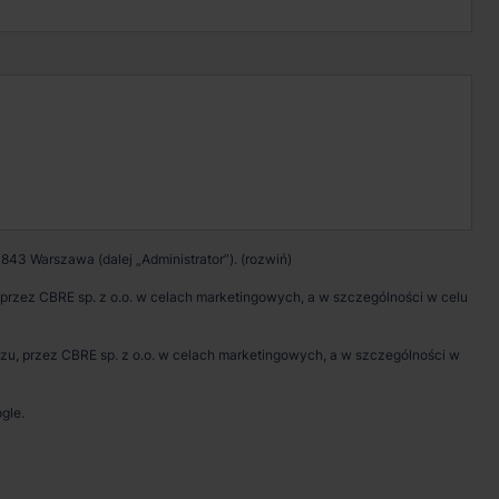
Kontakt w sprawie
wynajmu magazynu
Zadzwoń
Pokaż numer telefonu
843 Warszawa (dalej „Administrator”).
Wypełnij formularz
rzez CBRE sp. z o.o. w celach marketingowych, a w szczególności w celu
Umów spotkanie
, przez CBRE sp. z o.o. w celach marketingowych, a w szczególności w
gle.