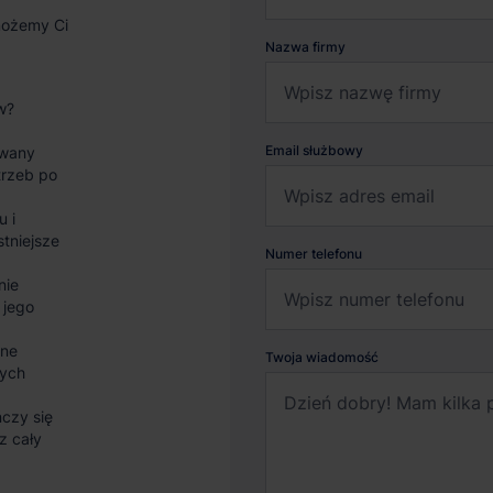
możemy Ci
Nazwa firmy
w?
Email służbowy
wany
trzeb po
u i
stniejsze
Numer telefonu
nie
 jego
sne
Twoja wiadomość
nych
czy się
z cały