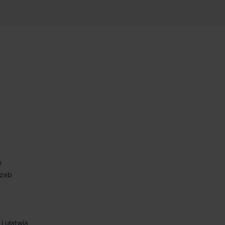
.
.
ń
rzeb
i ułatwia