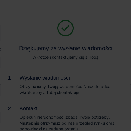
Magazyn na wynajem
Sprzedaż obiektów
toni Park Siedlce
Dziękujemy za wysłanie wiadomości
Dziękujemy za wysłanie wiadomości
k Siedlce
Wkrótce skontaktujemy się z Tobą
Wkrótce skontaktujemy się z Tobą
Wysłanie wiadomości
Wysłanie wiadomości
Otrzymaliśmy Twoją wiadomość. Nasz doradca
Otrzymaliśmy Twoją wiadomość. Nasz doradca
wkrótce się z Tobą skontaktuje.
wkrótce się z Tobą skontaktuje.
Kontakt
Kontakt
Opiekun nieruchomości zbada Twoje potrzeby.
Opiekun nieruchomości zbada Twoje potrzeby.
Następnie otrzymasz od nas przegląd rynku oraz
Następnie otrzymasz od nas przegląd rynku oraz
odpowiedzi na zadane pytania.
odpowiedzi na zadane pytania.