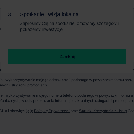
Spotkanie i wizja lokalna
Spotkanie i wizja lokalna
Zaprosimy Cię na spotkanie, omówimy szczegóły i
Zaprosimy Cię na spotkanie, omówimy szczegóły i
pokażemy inwestycje.
pokażemy inwestycje.
Zamknij
Zamknij
wych jest CBRE sp. z o. o. z siedzibą w Warszawie, Rondo Daszyńskiego 1, 00-
e i wykorzystywanie mojego adresu email podanego w powyższym formularzu, p
lnych usługach i promocjach.
e i wykorzystywanie mojego numeru telefonu podanego w powyższym formularzu
fonicznych, w celu przekazania informacji o aktualnych usługach i promocjach.
TCHA i obowiązują ją
Politykę Prywatności
oraz
Warunki Korzystania z Usług
Goo
erzchnia parku
Dostępność