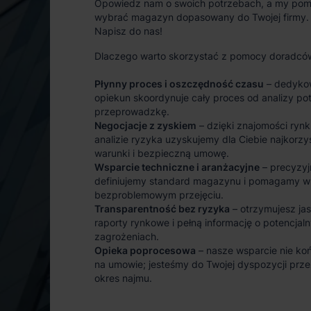
Opowiedz nam o swoich potrzebach, a my po
wybrać magazyn dopasowany do Twojej firmy.
Napisz do nas!
Dlaczego warto skorzystać z pomocy doradcó
Płynny proces i oszczędność czasu
– dedyko
opiekun skoordynuje cały proces od analizy po
przeprowadzkę.
Negocjacje z zyskiem
– dzięki znajomości rynk
analizie ryzyka uzyskujemy dla Ciebie najkorzy
warunki i bezpieczną umowę.
Wsparcie techniczne i aranżacyjne
– precyzyj
definiujemy standard magazynu i pomagamy w
bezproblemowym przejęciu.
Transparentność bez ryzyka
– otrzymujesz ja
raporty rynkowe i pełną informację o potencjal
zagrożeniach.
Opieka poprocesowa
– nasze wsparcie nie koń
na umowie; jesteśmy do Twojej dyspozycji prze
okres najmu.