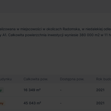
zowana w miejscowości w okolicach Radomska, w niedalekiej odleg
rady A1. Całkowita powierzchnia inwestycji wyniesie 380 000 m2 w 11 
budynku
Całkowita pow.
Dostępna pow.
Rok bud
16 349 m²
-
2021
cy
45 043 m²
-
2021
ny