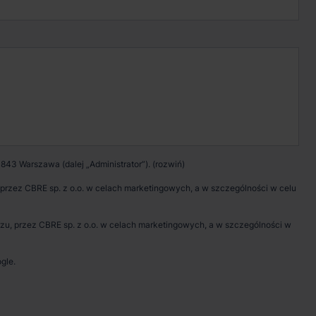
Kontakt w sprawie
wynajmu magazynu
Zadzwoń
Pokaż numer telefonu
843 Warszawa (dalej „Administrator”).
Wypełnij formularz
rzez CBRE sp. z o.o. w celach marketingowych, a w szczególności w celu
Umów spotkanie
, przez CBRE sp. z o.o. w celach marketingowych, a w szczególności w
gle.