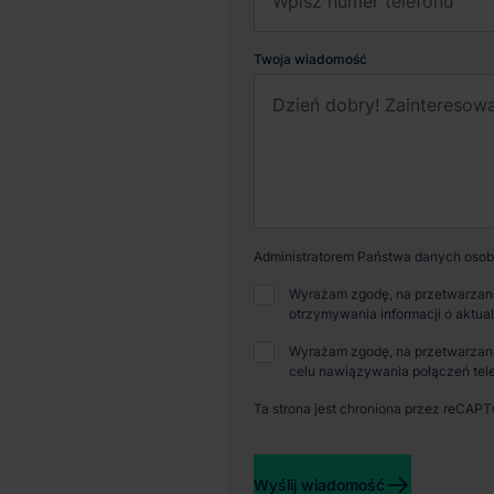
Twoja wiadomość
Administratorem Państwa danych osobo
Wyrażam zgodę, na przetwarzani
otrzymywania informacji o aktua
Dostępna powierzchnia
Powi
Wyrażam zgodę, na przetwarzani
celu nawiązywania połączeń tele
0 m²
380
Ta strona jest chroniona przez reCAP
Wyślij wiadomość