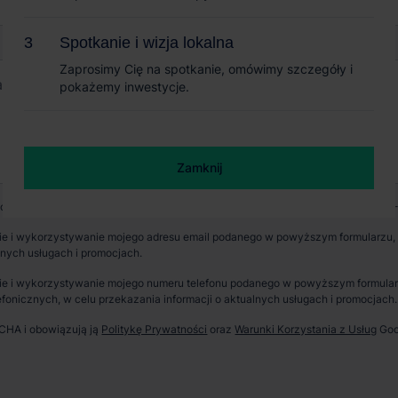
Spotkanie i wizja lokalna
Spotkanie i wizja lokalna
Zaprosimy Cię na spotkanie, omówimy szczegóły i
Zaprosimy Cię na spotkanie, omówimy szczegóły i
pokażemy inwestycje.
pokażemy inwestycje.
+ 5
Zamknij
Zamknij
wych jest CBRE sp. z o. o. z siedzibą w Warszawie, Rondo Daszyńskiego 1, 00-
e i wykorzystywanie mojego adresu email podanego w powyższym formularzu, p
lnych usługach i promocjach.
erzchnia parku
Dostępność
e i wykorzystywanie mojego numeru telefonu podanego w powyższym formularzu
fonicznych, w celu przekazania informacji o aktualnych usługach i promocjach.
 000 m²
Niedostępny
TCHA i obowiązują ją
Politykę Prywatności
oraz
Warunki Korzystania z Usług
Goo