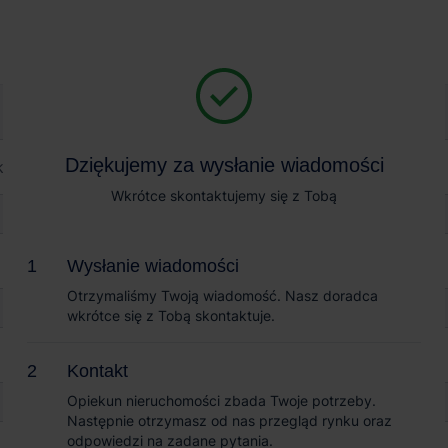
Magazyn na wynajem
Sprzedaż obiektów
ic Park Radomsko
Dziękujemy za wysłanie wiadomości
Dziękujemy za wysłanie wiadomości
 Radomsko
Wkrótce skontaktujemy się z Tobą
Wkrótce skontaktujemy się z Tobą
Wysłanie wiadomości
Wysłanie wiadomości
Otrzymaliśmy Twoją wiadomość. Nasz doradca
Otrzymaliśmy Twoją wiadomość. Nasz doradca
wkrótce się z Tobą skontaktuje.
wkrótce się z Tobą skontaktuje.
Kontakt
Kontakt
Opiekun nieruchomości zbada Twoje potrzeby.
Opiekun nieruchomości zbada Twoje potrzeby.
Następnie otrzymasz od nas przegląd rynku oraz
Następnie otrzymasz od nas przegląd rynku oraz
odpowiedzi na zadane pytania.
odpowiedzi na zadane pytania.