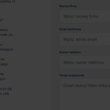
możemy Ci
Nazwa firmy
w?
Email służbowy
wany
trzeb po
u i
stniejsze
Numer telefonu
nie
 jego
sne
Twoja wiadomość
nych
czy się
z cały