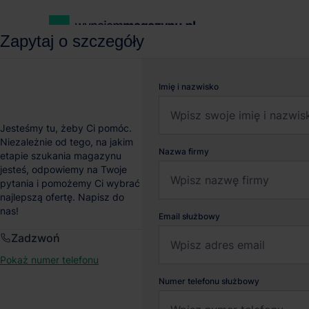
Zapytaj o szczegóły
wynajemmagazynu.pl
Magazyny do wynajęcia
Magazyn Loog
Imię i nazwisko
Magazyn Loogic Park
Jesteśmy tu, żeby Ci pomóc.
Niezależnie od tego, na jakim
Nazwa firmy
etapie szukania magazynu
Dobroszyce
, Łódzkie
jesteś, odpowiemy na Twoje
pytania i pomożemy Ci wybrać
najlepszą ofertę. Napisz do
nas!
Email służbowy
Zadzwoń
Pokaż numer telefonu
Numer telefonu służbowy