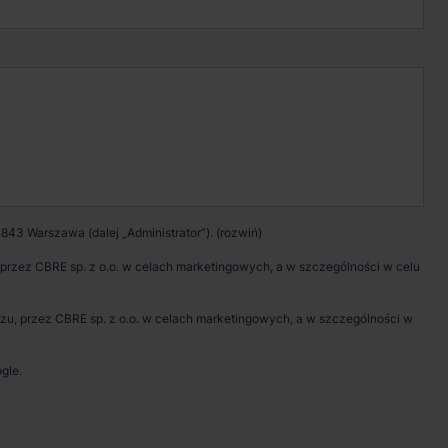
Kontakt w sprawie
wynajmu magazynu
Zadzwoń
Pokaż numer telefonu
843 Warszawa (dalej „Administrator”).
Wypełnij formularz
rzez CBRE sp. z o.o. w celach marketingowych, a w szczególności w celu
Umów spotkanie
, przez CBRE sp. z o.o. w celach marketingowych, a w szczególności w
gle.