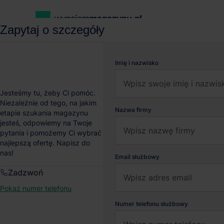
Zapytaj o szczegóły
wynajemmagazynu.pl
Magazyny do wynajęcia
Magazyn HiPa
Imię i nazwisko
Magazyn HiPark Piase
Jesteśmy tu, żeby Ci pomóc.
Niezależnie od tego, na jakim
Nazwa firmy
etapie szukania magazynu
Piaseczno
, Mazowieckie
jesteś, odpowiemy na Twoje
pytania i pomożemy Ci wybrać
najlepszą ofertę. Napisz do
nas!
Email służbowy
Zadzwoń
Pokaż numer telefonu
Numer telefonu służbowy