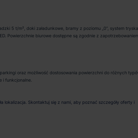
adzki 5 t/m², doki załadunkowe, bramy z poziomu „0”, system trysk
ED. Powierzchnie biurowe dostępne są zgodnie z zapotrzebowanie
parkingi oraz możliwość dostosowania powierzchni do różnych typ
 i funkcjonalne.
a lokalizacja. Skontaktuj się z nami, aby poznać szczegóły oferty i