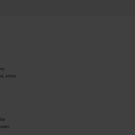
wy.
e, które
dla
lski.