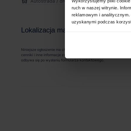
Autostrada / droga ekspresowa
7 
Wykorzystujemy pliki cookie 
ruch w naszej witrynie. Inf
reklamowym i analitycznym. 
uzyskanymi podczas korzysta
Lokalizacja magazynu
Niniejsze ogłoszenie ma charakter wyłącznie informacyjny i nie st
cenniki i inne informacje zawarte na stronie internetowej mogą s
odbywa się po wysłaniu formularza kontaktowego.