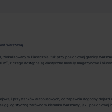
 000 m²
Od zaraz
 pod Warszawą
A, zlokalizowany w Piasecznie, tuż przy południowej granicy Warsza
0 m², z czego dostępne są elastyczne moduły magazynowe i biurow
.
olejowej i przystanków autobusowych, co zapewnia dogodny dojazd 
sługę logistyczną zarówno w kierunku Warszawy, jak i południowej Po