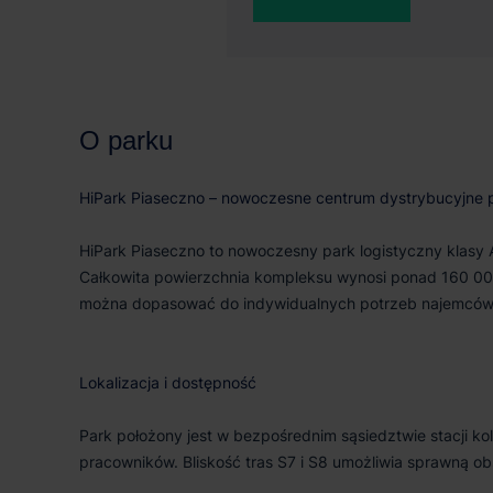
111 116 m²
160
O parku
HiPark Piaseczno – nowoczesne centrum dystrybucyjne
HiPark Piaseczno to nowoczesny park logistyczny klasy 
Całkowita powierzchnia kompleksu wynosi ponad 160 00
można dopasować do indywidualnych potrzeb najemców
Lokalizacja i dostępność
Park położony jest w bezpośrednim sąsiedztwie stacji k
pracowników. Bliskość tras S7 i S8 umożliwia sprawną ob