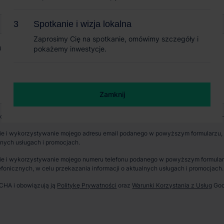
Spotkanie i wizja lokalna
Spotkanie i wizja lokalna
Zaprosimy Cię na spotkanie, omówimy szczegóły i
Zaprosimy Cię na spotkanie, omówimy szczegóły i
pokażemy inwestycje.
pokażemy inwestycje.
Zamknij
Zamknij
wych jest CBRE sp. z o. o. z siedzibą w Warszawie, Rondo Daszyńskiego 1, 00-
e i wykorzystywanie mojego adresu email podanego w powyższym formularzu, p
lnych usługach i promocjach.
e i wykorzystywanie mojego numeru telefonu podanego w powyższym formularzu
fonicznych, w celu przekazania informacji o aktualnych usługach i promocjach.
TCHA i obowiązują ją
Politykę Prywatności
oraz
Warunki Korzystania z Usług
Goo
erzchnia parku
Dostępność