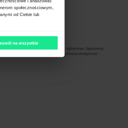
< 1 km
ołecznościowe i analizować
artnerom społecznościowym,
anymi od Ciebie lub
ezwól na wszystkie
da za ewentualne błędy lub nieaktualność ogłoszenia. Ogłoszenia,
pności prezentowanych nieruchomości. Weryfikacja dostępności