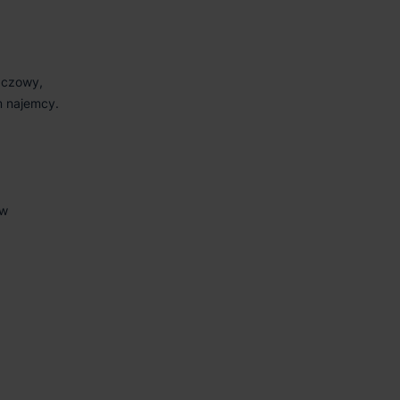
aczowy,
m najemcy.
ów