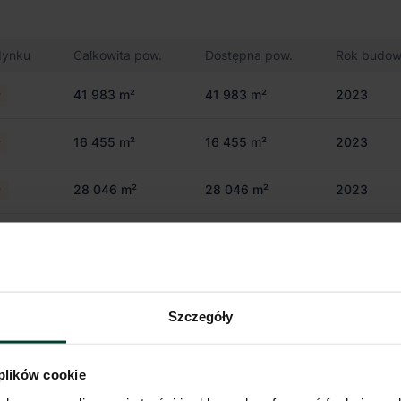
dynku
Całkowita pow.
Dostępna pow.
Rok budo
41 983 m²
41 983 m²
2023
y
16 455 m²
16 455 m²
2023
y
28 046 m²
28 046 m²
2023
y
24 632 m²
24 632 m²
2023
y
Szczegóły
 plików cookie
km
Stacja kolejowa