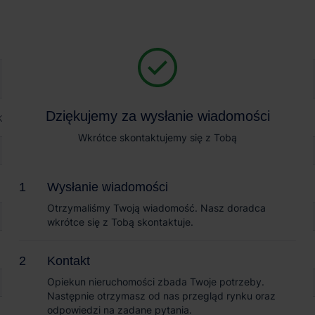
Magazyn na wynajem
Sprzedaż obiektów
rk Piaseczno
Dziękujemy za wysłanie wiadomości
Dziękujemy za wysłanie wiadomości
czno
Wkrótce skontaktujemy się z Tobą
Wkrótce skontaktujemy się z Tobą
Wysłanie wiadomości
Wysłanie wiadomości
Otrzymaliśmy Twoją wiadomość. Nasz doradca
Otrzymaliśmy Twoją wiadomość. Nasz doradca
wkrótce się z Tobą skontaktuje.
wkrótce się z Tobą skontaktuje.
Kontakt
Kontakt
Opiekun nieruchomości zbada Twoje potrzeby.
Opiekun nieruchomości zbada Twoje potrzeby.
Następnie otrzymasz od nas przegląd rynku oraz
Następnie otrzymasz od nas przegląd rynku oraz
odpowiedzi na zadane pytania.
odpowiedzi na zadane pytania.