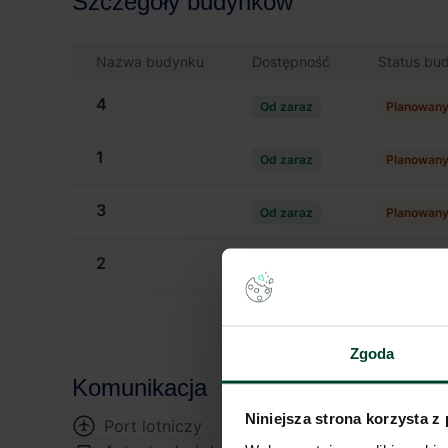
Szczegóły budynków
Nazwa budynku
Dostępność
Status bu
4
Od zaraz
Planowan
1
Od zaraz
Planowan
3
Od zaraz
Planowan
2
Od zaraz
Planowan
Zgoda
Komunikacja
Niniejsza strona korzysta z
Port lotniczy
14 