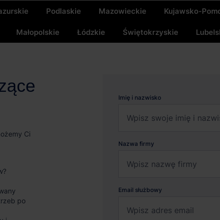
zurskie
Podlaskie
Mazowieckie
Kujawsko-Pomo
Małopolskie
Łódzkie
Świętokrzyskie
Lubels
czące
Imię i nazwisko
możemy Ci
Nazwa firmy
w?
Email służbowy
wany
trzeb po