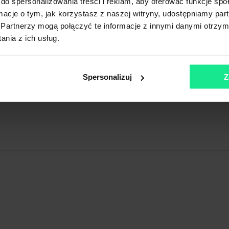
km
Transport publiczny
do spersonalizowania treści i reklam, aby oferować funkcje sp
ormacje o tym, jak korzystasz z naszej witryny, udostępniamy p
Partnerzy mogą połączyć te informacje z innymi danymi otrzym
nia z ich usług.
Spersonalizuj
Z
anowi oferty w myśl art. 66 § 1. Kodeksu Cywilnego. CBRE sp. z o.o. nie odpowia
ię różnić od danych rzeczywistych. Publikacja ogłoszenia nie gwarantuje dostę