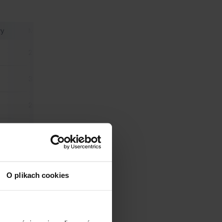
wy
Min. moduł.
Certyfikat
Powierzchnia biurowa
2 600 m²
-
zgodnie z zapotrzebo
3 000 m²
-
zgodnie z zapotrzebo
2 600 m²
-
zgodnie z zapotrzebo
3 000 m²
-
zgodnie z zapotrzebo
O plikach cookies
5 km