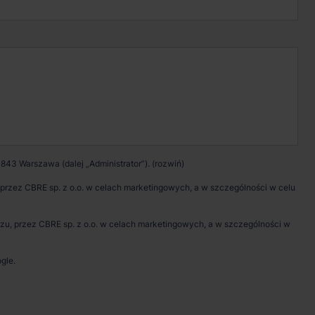
Kontakt w sprawie
wynajmu magazynu
Zadzwoń
Pokaż numer telefonu
843 Warszawa (dalej „Administrator”).
Wypełnij formularz
rzez CBRE sp. z o.o. w celach marketingowych, a w szczególności w celu
Umów spotkanie
, przez CBRE sp. z o.o. w celach marketingowych, a w szczególności w
gle.