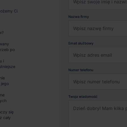
możemy Ci
Nazwa firmy
w?
Email służbowy
wany
trzeb po
u i
stniejsze
Numer telefonu
nie
 jego
sne
Twoja wiadomość
nych
czy się
z cały