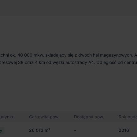
380 m²
Niedostępny
zchni ok. 40 000 mkw. składający się z dwóch hal magazynowych. 
kspresowej S8 oraz 4 km od węzła autostrady A4. Odległość od centr
budynku
Całkowita pow.
Dostępna pow.
Rok bud
26 013 m²
-
2016
cy