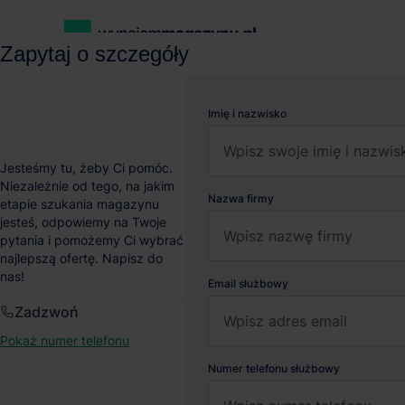
Zapytaj o szczegóły
wynajemmagazynu.pl
Magazyny do wynajęcia
Magazyn EQT R
Imię i nazwisko
Magazyn EQT Real Esta
Jesteśmy tu, żeby Ci pomóc.
Niezależnie od tego, na jakim
Nazwa firmy
etapie szukania magazynu
Wrocław
, Dolnośląskie
jesteś, odpowiemy na Twoje
pytania i pomożemy Ci wybrać
najlepszą ofertę. Napisz do
nas!
Email służbowy
Zadzwoń
Pokaż numer telefonu
Numer telefonu służbowy