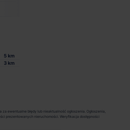
2 500 m²
-
zgodnie z zapotrze
5 km
3 km
da za ewentualne błędy lub nieaktualność ogłoszenia. Ogłoszenia,
pności prezentowanych nieruchomości. Weryfikacja dostępności