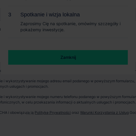
Spotkanie i wizja lokalna
Spotkanie i wizja lokalna
Zaprosimy Cię na spotkanie, omówimy szczegóły i
Zaprosimy Cię na spotkanie, omówimy szczegóły i
pokażemy inwestycje.
pokażemy inwestycje.
Zamknij
Zamknij
wych jest CBRE sp. z o. o. z siedzibą w Warszawie, Rondo Daszyńskiego 1, 00-
e i wykorzystywanie mojego adresu email podanego w powyższym formularzu, p
lnych usługach i promocjach.
e i wykorzystywanie mojego numeru telefonu podanego w powyższym formularzu
fonicznych, w celu przekazania informacji o aktualnych usługach i promocjach.
TCHA i obowiązują ją
Politykę Prywatności
oraz
Warunki Korzystania z Usług
Goo
erzchnia parku
Dostępność