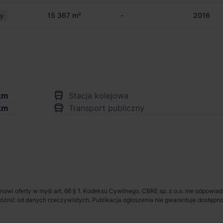
15 367 m²
-
2016
cy
km
Stacja kolejowa
km
Transport publiczny
anowi oferty w myśl art. 66 § 1. Kodeksu Cywilnego. CBRE sp. z o.o. nie odpowia
ię różnić od danych rzeczywistych. Publikacja ogłoszenia nie gwarantuje dostę