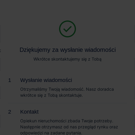
Magazyn na wynajem
Sprzedaż obiektów
eal Estate Tyniec Mały
Dziękujemy za wysłanie wiadomości
Dziękujemy za wysłanie wiadomości
te Tyniec Mały
Wkrótce skontaktujemy się z Tobą
Wkrótce skontaktujemy się z Tobą
Wysłanie wiadomości
Wysłanie wiadomości
Otrzymaliśmy Twoją wiadomość. Nasz doradca
Otrzymaliśmy Twoją wiadomość. Nasz doradca
wkrótce się z Tobą skontaktuje.
wkrótce się z Tobą skontaktuje.
Kontakt
Kontakt
Opiekun nieruchomości zbada Twoje potrzeby.
Opiekun nieruchomości zbada Twoje potrzeby.
Następnie otrzymasz od nas przegląd rynku oraz
Następnie otrzymasz od nas przegląd rynku oraz
odpowiedzi na zadane pytania.
odpowiedzi na zadane pytania.