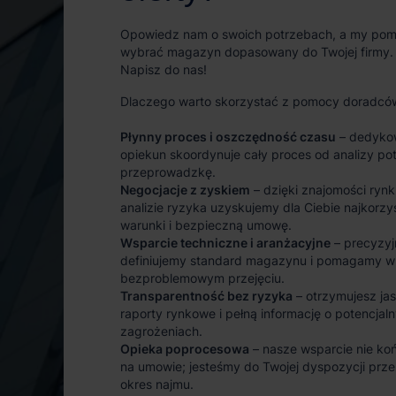
Opowiedz nam o swoich potrzebach, a my po
wybrać magazyn dopasowany do Twojej firmy.
Napisz do nas!
Dlaczego warto skorzystać z pomocy doradcó
Płynny proces i oszczędność czasu
– dedyko
opiekun skoordynuje cały proces od analizy po
przeprowadzkę.
Negocjacje z zyskiem
– dzięki znajomości rynk
analizie ryzyka uzyskujemy dla Ciebie najkorzy
warunki i bezpieczną umowę.
Wsparcie techniczne i aranżacyjne
– precyzyj
definiujemy standard magazynu i pomagamy w
bezproblemowym przejęciu.
Transparentność bez ryzyka
– otrzymujesz ja
raporty rynkowe i pełną informację o potencjal
zagrożeniach.
Opieka poprocesowa
– nasze wsparcie nie koń
na umowie; jesteśmy do Twojej dyspozycji prze
okres najmu.