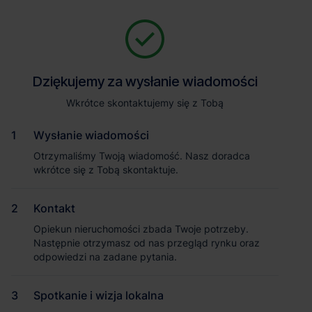
Zapytaj o szczegóły
Jesteśmy tu, żeby Ci pomóc. Niezależnie od tego, na jakim etapie
szukania magazynu jesteś, odpowiemy na Twoje pytania i
Powrót
Dziękujemy za wysłanie wiadomości
Dziękujemy za wysłanie wiadomości
pomożemy Ci wybrać najlepszą ofertę. Napisz do nas!
Zadzwoń
1
/2
Wkrótce skontaktujemy się z Tobą
Wkrótce skontaktujemy się z Tobą
Pokaż numer telefonu
Wysłanie wiadomości
Wysłanie wiadomości
Otrzymaliśmy Twoją wiadomość. Nasz doradca
Otrzymaliśmy Twoją wiadomość. Nasz doradca
wkrótce się z Tobą skontaktuje.
wkrótce się z Tobą skontaktuje.
Imię i nazwisko
Kontakt
Kontakt
Opiekun nieruchomości zbada Twoje potrzeby.
Opiekun nieruchomości zbada Twoje potrzeby.
Nazwa firmy
Następnie otrzymasz od nas przegląd rynku oraz
Następnie otrzymasz od nas przegląd rynku oraz
odpowiedzi na zadane pytania.
odpowiedzi na zadane pytania.
Spotkanie i wizja lokalna
Spotkanie i wizja lokalna
Email służbowy