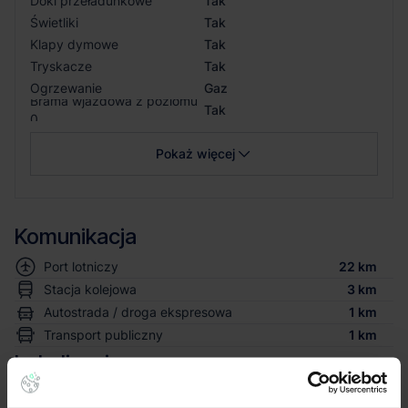
Doki przeładunkowe
Tak
Świetliki
Tak
Klapy dymowe
Tak
Tryskacze
Tak
Ogrzewanie
Gaz
Brama wjazdowa z poziomu
Tak
0
Pokaż więcej
Komunikacja
Port lotniczy
22 km
Stacja kolejowa
3 km
Autostrada / droga ekspresowa
1 km
Transport publiczny
1 km
Lokalizacja magazynu