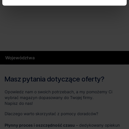
Województwa
Masz pytania dotyczące oferty?
Opowiedz nam o swoich potrzebach, a my pomożemy Ci
wybrać magazyn dopasowany do Twojej firmy.
Napisz do nas!
Dlaczego warto skorzystać z pomocy doradców?
Płynny proces i oszczędność czasu
– dedykowany opiekun