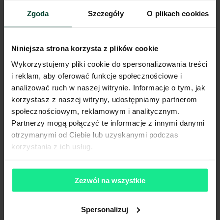
Niniejsze ogłoszenie ma charakter wyłącznie informacyjny i nie stanowi
Zgoda
Szczegóły
O plikach cookies
oferty w myśl art. 66 § 1. Kodeksu Cywilnego. CBRE sp. z o.o. nie
odpowiada za ewentualne błędy lub nieaktualność ogłoszenia.
Ogłoszenia, cenniki i inne informacje zawarte na stronie internetowej
mogą się różnić od danych rzeczywistych. Publikacja ogłoszenia nie
Niniejsza strona korzysta z plików cookie
gwarantuje dostępności prezentowanych nieruchomości. Weryfikacja
dostępności odbywa się po wysłaniu formularza kontaktowego.
Wykorzystujemy pliki cookie do spersonalizowania treści
i reklam, aby oferować funkcje społecznościowe i
analizować ruch w naszej witrynie. Informacje o tym, jak
korzystasz z naszej witryny, udostępniamy partnerom
społecznościowym, reklamowym i analitycznym.
Partnerzy mogą połączyć te informacje z innymi danymi
otrzymanymi od Ciebie lub uzyskanymi podczas
korzystania z ich usług.
Zezwól na wszystkie
Spersonalizuj