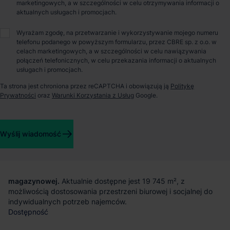
marketingowych, a w szczególności w celu otrzymywania informacji o
aktualnych usługach i promocjach.
O parku
Wyrażam zgodę, na przetwarzanie i wykorzystywanie mojego numeru
telefonu podanego w powyższym formularzu, przez CBRE sp. z o.o. w
celach marketingowych, a w szczególności w celu nawiązywania
Magazyn do wynajęcia – EXETER Park Czeladź
połączeń telefonicznych, w celu przekazania informacji o aktualnych
usługach i promocjach.
EXETER Park Czeladź
to nowoczesny kompleks magazynowo-
Ta strona jest chroniona przez reCAPTCHA i obowiązują ją
Politykę
produkcyjny zlokalizowany w Czeladzi, w samym sercu
Prywatności
oraz
Warunki Korzystania z Usług
Google.
Górnego Śląska. Inwestycja oferuje funkcjonalną przestrzeń dla
firm poszukujących wysokiej jakości powierzchni w
strategicznej lokalizacji, z bezpośrednim dostępem do
Wyślij wiadomość
głównych tras komunikacyjnych regionu.
Powierzchnia magazynowa
Park oferuje 57 299 m² nowoczesnej powierzchni
magazynowej.
Aktualnie dostępne jest 19 745 m², z
możliwością dostosowania przestrzeni biurowej i socjalnej do
indywidualnych potrzeb najemców.
Dostępność