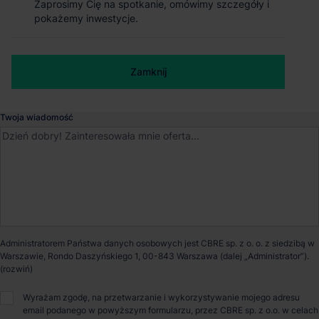
Magazyn EQT Real Estate Park
Zaprosimy Cię na spotkanie, omówimy szczegóły i
Zaprosimy Cię na spotkanie, omówimy szczegóły i
pokażemy inwestycje.
pokażemy inwestycje.
Czeladź
Numer telefonu służbowy
Czeladź
, Śląskie
Zamknij
Zamknij
Dostępna powierzchnia
19 745 m²
Twoja wiadomość
Powierzchnia parku
57 299 m²
Dostępność
Od zaraz
Opiekun nieruchomości
Administratorem Państwa danych osobowych jest CBRE sp. z o. o. z siedzibą w
Warszawie, Rondo Daszyńskiego 1, 00-843 Warszawa (dalej „Administrator”).
Wyrażam zgodę, na przetwarzanie i wykorzystywanie mojego adresu
Bartosz Szlęzak
email podanego w powyższym formularzu, przez CBRE sp. z o.o. w celach