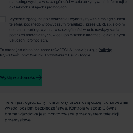
marketingowych, a w szczególności w celu otrzymywania informacji o
aktualnych usługach i promocjach.
O parku
Wyrażam zgodę, na przetwarzanie i wykorzystywanie mojego numeru
telefonu podanego w powyższym formularzu, przez CBRE sp. z o.o. w
EQT Exeter Park Świebodzin to dogodnie zlokalizowany
celach marketingowych, a w szczególności w celu nawiązywania
kompleks logistyczny, usytuowany tuż przy drodze krajowej
połączeń telefonicznych, w celu przekazania informacji o aktualnych
92. Jego atutem jest bliskość ważnych węzłów
usługach i promocjach.
komunikacyjnych: zaledwie 5 km od węzła "Świebodzin
Północ" na trasie ekspresowej S3 oraz 8 km od węzła na
Ta strona jest chroniona przez reCAPTCHA i obowiązują ją
Politykę
autostradzie A2. Dodatkowo, park znajduje się w odległości 2
Prywatności
oraz
Warunki Korzystania z Usług
Google.
km od centrum Świebodzina i 2,5 km od stacji kolejowej, co
zapewnia łatwy dostęp do infrastruktury miejskiej i transportu
publicznego. Charakterystyka parku: Komfortowe
Wyślij wiadomość
manewrowanie: Place manewrowe o minimalnej głębokości 35
metrów ułatwiają manewry pojazdów. Przestronne parkingi:
Dostępne są szerokie miejsca parkingowe zarówno dla
samochodów ciężarowych, jak i osobowych. Bezpieczeństwo:
Teren jest ogrodzony i chroniony przez całą dobę, co zapewnia
wysoki poziom bezpieczeństwa. Kontrola wjazdu: Główna
brama wjazdowa jest monitorowana przez system telewizji
przemysłowej.