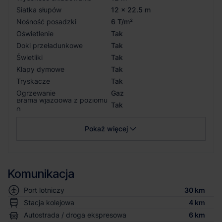
Siatka słupów
12 x 22.5 m
Nośność posadzki
6 T/m²
Oświetlenie
Tak
Doki przeładunkowe
Tak
Świetliki
Tak
Klapy dymowe
Tak
Tryskacze
Tak
Ogrzewanie
Gaz
Brama wjazdowa z poziomu
Tak
0
Pokaż więcej
Komunikacja
Port lotniczy
30 km
Stacja kolejowa
4 km
Autostrada / droga ekspresowa
6 km