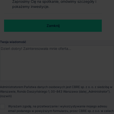
Zaprosimy Cię na spotkanie, omówimy szczegóły i
Zaprosimy Cię na spotkanie, omówimy szczegóły i
Magazyn EQT Exeter Świebodzin
pokażemy inwestycje.
pokażemy inwestycje.
Świebodzin
, Lubuskie
Numer telefonu służbowy
Zamknij
Zamknij
Dostępna powierzchnia
24 279 m²
Twoja wiadomość
Powierzchnia parku
131 996 m²
Dostępność
Od zaraz
Opiekun nieruchomości
Administratorem Państwa danych osobowych jest CBRE sp. z o. o. z siedzibą w
Warszawie, Rondo Daszyńskiego 1, 00-843 Warszawa (dalej „Administrator”).
Marcin Janik
Wyrażam zgodę, na przetwarzanie i wykorzystywanie mojego adresu
email podanego w powyższym formularzu, przez CBRE sp. z o.o. w celach