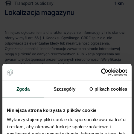
Transport publiczny
1 km
Lokalizacja magazynu
Niniejsze ogłoszenie ma charakter wyłącznie informacyjny i nie stanowi
oferty w myśl art. 66 § 1. Kodeksu Cywilnego. CBRE sp. z o.o. nie
odpowiada za ewentualne błędy lub nieaktualność ogłoszenia.
Ogłoszenia, cenniki i inne informacje zawarte na stronie internetowej
mogą się różnić od danych rzeczywistych. Publikacja ogłoszenia nie
gwarantuje dostępności prezentowanych nieruchomości. Weryfikacja
dostępności odbywa się po wysłaniu formularza kontaktowego.
Zgoda
Szczegóły
O plikach cookies
Niniejsza strona korzysta z plików cookie
Wykorzystujemy pliki cookie do spersonalizowania treści
i reklam, aby oferować funkcje społecznościowe i
analizować ruch w naszej witrynie. Informacje o tym, jak