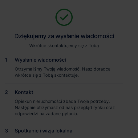
Zapytaj o szczegóły
Jesteśmy tu, żeby Ci pomóc. Niezależnie od tego, na jakim etapie
szukania magazynu jesteś, odpowiemy na Twoje pytania i
Powrót
Dziękujemy za wysłanie wiadomości
Dziękujemy za wysłanie wiadomości
pomożemy Ci wybrać najlepszą ofertę. Napisz do nas!
Zadzwoń
1
/3
Wkrótce skontaktujemy się z Tobą
Wkrótce skontaktujemy się z Tobą
Pokaż numer telefonu
Wysłanie wiadomości
Wysłanie wiadomości
Otrzymaliśmy Twoją wiadomość. Nasz doradca
Otrzymaliśmy Twoją wiadomość. Nasz doradca
wkrótce się z Tobą skontaktuje.
wkrótce się z Tobą skontaktuje.
Imię i nazwisko
Kontakt
Kontakt
Opiekun nieruchomości zbada Twoje potrzeby.
Opiekun nieruchomości zbada Twoje potrzeby.
Nazwa firmy
Następnie otrzymasz od nas przegląd rynku oraz
Następnie otrzymasz od nas przegląd rynku oraz
odpowiedzi na zadane pytania.
odpowiedzi na zadane pytania.
Spotkanie i wizja lokalna
Spotkanie i wizja lokalna
Email służbowy