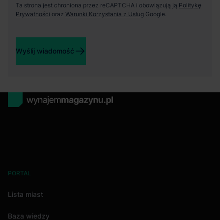
Ta strona jest chroniona przez reCAPTCHA i obowiązują ją
Politykę
Prywatności
oraz
Warunki Korzystania z Usług
Google.
Wyślij wiadomość
PORTAL
Lista miast
Baza wiedzy