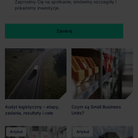
Zaprosimy Cię na spotkanie, omówimy szczegóły i
pokażemy inwestycje.
Co to jest cross-docking?
Dark warehouses - pełna
Wady i zalety cross-docking
automatyzacja w magazynie
Zamknij
Artykuł
Artykuł
Audyt logistyczny – etapy,
Czym są Small Business
zadania, rezultaty i cele
Units?
Artykuł
Artykuł