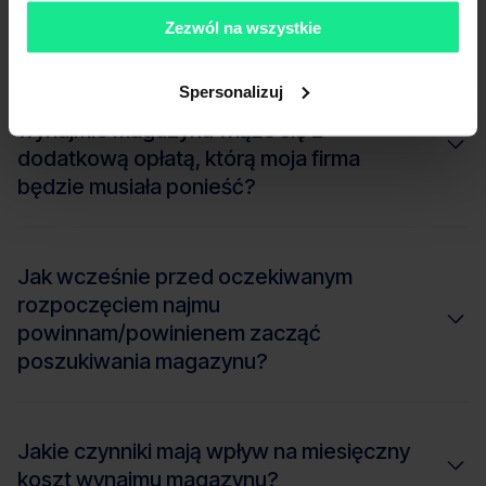
struktura?
Zezwól na wszystkie
Spersonalizuj
Czy korzystanie z usług pośrednika przy
wynajmie magazynu wiąże się z
dodatkową opłatą, którą moja firma
będzie musiała ponieść?
Jak wcześnie przed oczekiwanym
rozpoczęciem najmu
powinnam/powinienem zacząć
poszukiwania magazynu?
Jakie czynniki mają wpływ na miesięczny
koszt wynajmu magazynu?